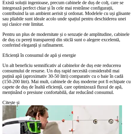
Există soluții ingenioase, precum cabinele de duș de colț, care se
integrează perfect chiar și în cele mai restrânse configurații,
contribuind la un ambient aerisit și ordonat. Modelele cu uși glisante
sau pliabile sunt ideale acolo unde spațiul pentru deschiderea unei
uși clasice este limitat.
Pentru un plus de modernitate și o senzație de amplitudine, cabinele
de duș cu pereți transparenți din sticlă sunt o alegere excelentă,
conferind eleganță și rafinament.
Eficiență în consumul de apă și energie
Un alt beneficiu semnificativ al cabinelor de duș este reducerea
consumului de resurse. Un duș rapid necesită considerabil mai
puțină apă (aproximativ 30-50 litri) comparativ cu o baie în cadă
(150-200 litri). Mai mult, cabinele de duș moderne pot fi echipate cu
capete de duș de înaltă eficiență, care optimizează fluxul de apă,
menținând o presiune confortabilă, dar reducând consumul.
Citește și