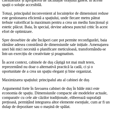
cheltuielilor și apropierea de facilitățile orașului găsesc în aceste
spații o soluție accesibilă.
Totuși, principalul inconvenient al locuințelor de dimensiuni reduse
este gestionarea eficientă a spațiului, unde fiecare metru pătrat
trebuie valorificat la maximum pentru a crea un mediu funcțional și
estetic plăcut. Baia, în special, devine adesea punctul critic în acest
efort de optimizare.
Spre deosebire de alte încăperi care pot permite reconfigurări, baia
rămâne adesea constrânsă de dimensiunile sale inițiale. Amenajarea
unei băi mici necesită o planificare meticuloasă, transformându-se
într-un exercițiu de creativitate și pragmatism.
În acest context, cabinele de duș câștigă tot mai mult teren,
reprezentând nu doar o alternativă practică la cadă, ci și o
oportunitate de a crea un spațiu elegant și bine organizat.
Maximizarea spațiului: principalul atu al cabinei de duș
Argumentul forte în favoarea cabinei de duș în băile mici este
economia de spațiu. Dimensiunile compacte ale modelelor actuale,
comparativ cu cele ale căzilor tradiționale, eliberează suprafață
prețioasă, permițând integrarea altor elemente esențiale, cum ar fi un
dulap de depozitare sau o mașină de spălat.