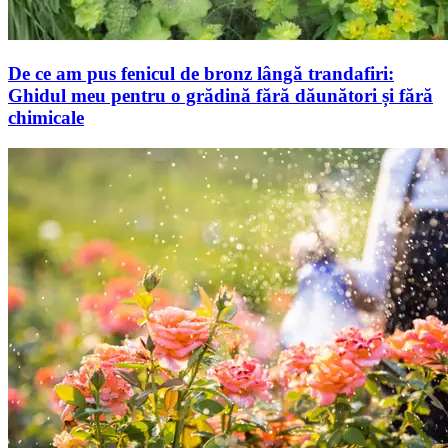
De ce am pus fenicul de bronz lângă trandafiri:
Ghidul meu pentru o grădină fără dăunători și fără
chimicale