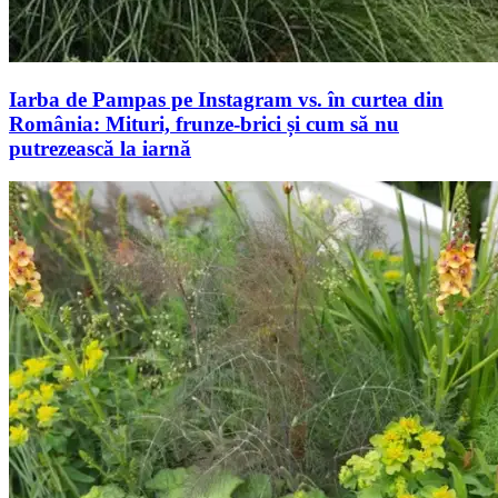
Iarba de Pampas pe Instagram vs. în curtea din
România: Mituri, frunze-brici și cum să nu
putrezească la iarnă