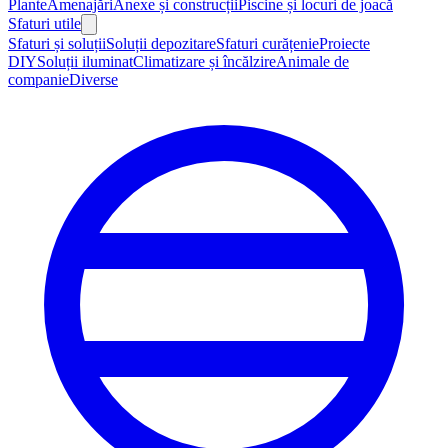
Plante
Amenajări
Anexe și construcții
Piscine și locuri de joacă
Sfaturi utile
Sfaturi și soluții
Soluții depozitare
Sfaturi curățenie
Proiecte
DIY
Soluții iluminat
Climatizare și încălzire
Animale de
companie
Diverse