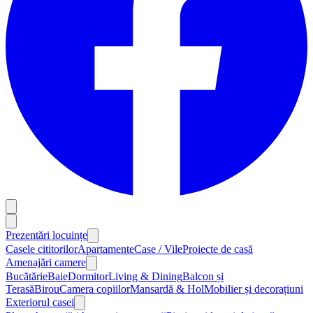
Prezentări locuințe
Casele cititorilor
Apartamente
Case / Vile
Proiecte de casă
Amenajări camere
Bucătărie
Baie
Dormitor
Living & Dining
Balcon și
Terasă
Birou
Camera copiilor
Mansardă & Hol
Mobilier și decorațiuni
Exteriorul casei