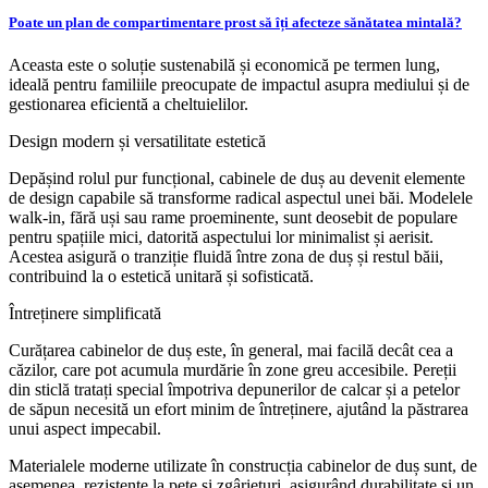
Poate un plan de compartimentare prost să îți afecteze sănătatea mintală?
Aceasta este o soluție sustenabilă și economică pe termen lung,
ideală pentru familiile preocupate de impactul asupra mediului și de
gestionarea eficientă a cheltuielilor.
Design modern și versatilitate estetică
Depășind rolul pur funcțional, cabinele de duș au devenit elemente
de design capabile să transforme radical aspectul unei băi. Modelele
walk-in, fără uși sau rame proeminente, sunt deosebit de populare
pentru spațiile mici, datorită aspectului lor minimalist și aerisit.
Acestea asigură o tranziție fluidă între zona de duș și restul băii,
contribuind la o estetică unitară și sofisticată.
Întreținere simplificată
Curățarea cabinelor de duș este, în general, mai facilă decât cea a
căzilor, care pot acumula murdărie în zone greu accesibile. Pereții
din sticlă tratați special împotriva depunerilor de calcar și a petelor
de săpun necesită un efort minim de întreținere, ajutând la păstrarea
unui aspect impecabil.
Materialele moderne utilizate în construcția cabinelor de duș sunt, de
asemenea, rezistente la pete și zgârieturi, asigurând durabilitate și un