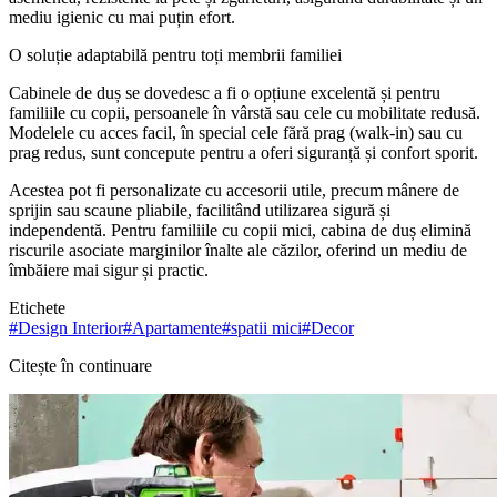
mediu igienic cu mai puțin efort.
O soluție adaptabilă pentru toți membrii familiei
Cabinele de duș se dovedesc a fi o opțiune excelentă și pentru
familiile cu copii, persoanele în vârstă sau cele cu mobilitate redusă.
Modelele cu acces facil, în special cele fără prag (walk-in) sau cu
prag redus, sunt concepute pentru a oferi siguranță și confort sporit.
Acestea pot fi personalizate cu accesorii utile, precum mânere de
sprijin sau scaune pliabile, facilitând utilizarea sigură și
independentă. Pentru familiile cu copii mici, cabina de duș elimină
riscurile asociate marginilor înalte ale căzilor, oferind un mediu de
îmbăiere mai sigur și practic.
Etichete
#
Design Interior
#
Apartamente
#
spatii mici
#
Decor
Citește în continuare