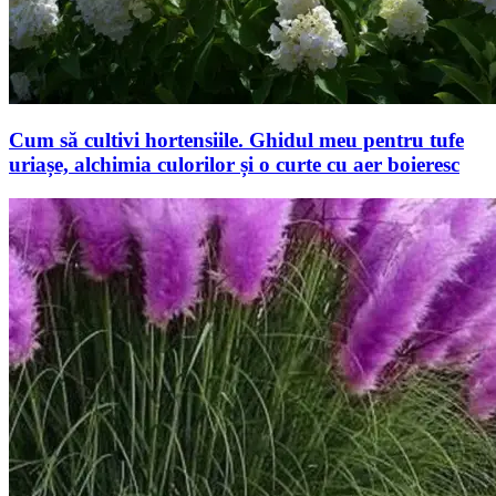
Cum să cultivi hortensiile. Ghidul meu pentru tufe
uriașe, alchimia culorilor și o curte cu aer boieresc