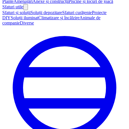
Plante
Amenajări
Anexe și construcții
Piscine și locuri de joacă
Sfaturi utile
Sfaturi și soluții
Soluții depozitare
Sfaturi curățenie
Proiecte
DIY
Soluții iluminat
Climatizare și încălzire
Animale de
companie
Diverse