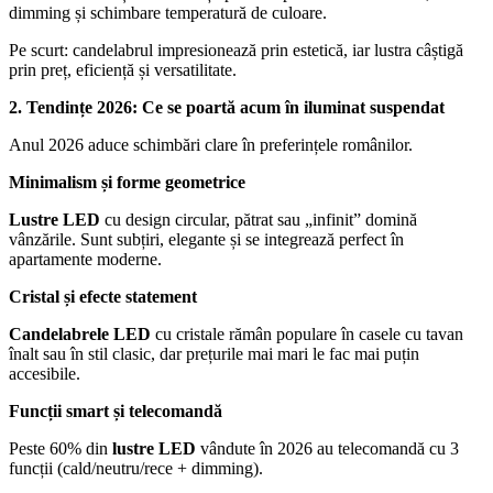
dimming și schimbare temperatură de culoare.
Pe scurt: candelabrul impresionează prin estetică, iar lustra câștigă
prin preț, eficiență și versatilitate.
2. Tendințe 2026: Ce se poartă acum în iluminat suspendat
Anul 2026 aduce schimbări clare în preferințele românilor.
Minimalism și forme geometrice
Lustre LED
cu design circular, pătrat sau „infinit” domină
vânzările. Sunt subțiri, elegante și se integrează perfect în
apartamente moderne.
Cristal și efecte statement
Candelabrele LED
cu cristale rămân populare în casele cu tavan
înalt sau în stil clasic, dar prețurile mai mari le fac mai puțin
accesibile.
Funcții smart și telecomandă
Peste 60% din
lustre LED
vândute în 2026 au telecomandă cu 3
funcții (cald/neutru/rece + dimming).