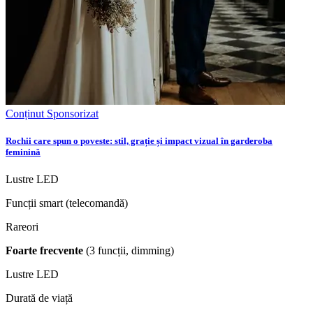
Conținut Sponsorizat
Rochii care spun o poveste: stil, grație și impact vizual în garderoba
feminină
Lustre LED
Funcții smart (telecomandă)
Rareori
Foarte frecvente
(3 funcții, dimming)
Lustre LED
Durată de viață