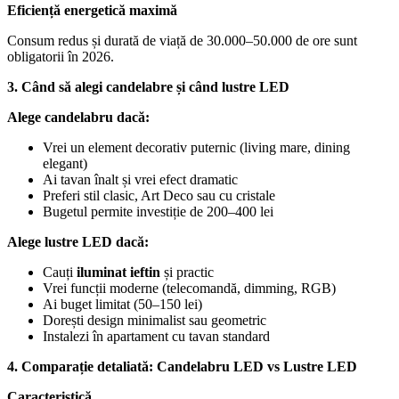
Eficiență energetică maximă
Consum redus și durată de viață de 30.000–50.000 de ore sunt
obligatorii în 2026.
3. Când să alegi candelabre și când lustre LED
Alege candelabru dacă:
Vrei un element decorativ puternic (living mare, dining
elegant)
Ai tavan înalt și vrei efect dramatic
Preferi stil clasic, Art Deco sau cu cristale
Bugetul permite investiție de 200–400 lei
Alege lustre LED dacă:
Cauți
iluminat ieftin
și practic
Vrei funcții moderne (telecomandă, dimming, RGB)
Ai buget limitat (50–150 lei)
Dorești design minimalist sau geometric
Instalezi în apartament cu tavan standard
4. Comparație detaliată: Candelabru LED vs Lustre LED
Caracteristică