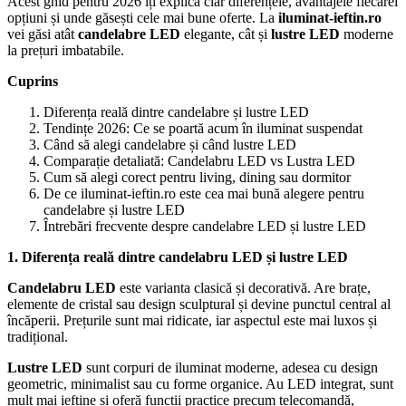
Acest ghid pentru 2026 îți explică clar diferențele, avantajele fiecărei
opțiuni și unde găsești cele mai bune oferte. La
iluminat-ieftin.ro
vei găsi atât
candelabre LED
elegante, cât și
lustre LED
moderne
la prețuri imbatabile.
Cuprins
Diferența reală dintre candelabre și lustre LED
Tendințe 2026: Ce se poartă acum în iluminat suspendat
Când să alegi candelabre și când lustre LED
Comparație detaliată: Candelabru LED vs Lustra LED
Cum să alegi corect pentru living, dining sau dormitor
De ce iluminat-ieftin.ro este cea mai bună alegere pentru
candelabre și lustre LED
Întrebări frecvente despre candelabre LED și lustre LED
1. Diferența reală dintre candelabru LED și lustre LED
Candelabru LED
este varianta clasică și decorativă. Are brațe,
elemente de cristal sau design sculptural și devine punctul central al
încăperii. Prețurile sunt mai ridicate, iar aspectul este mai luxos și
tradițional.
Lustre LED
sunt corpuri de iluminat moderne, adesea cu design
geometric, minimalist sau cu forme organice. Au LED integrat, sunt
mult mai ieftine și oferă funcții practice precum telecomandă,