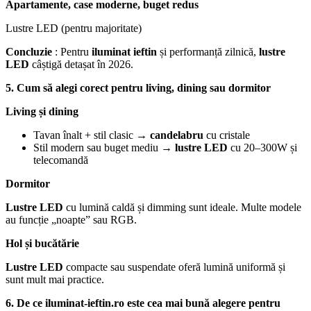
Apartamente, case moderne, buget redus
Lustre LED (pentru majoritate)
Concluzie
: Pentru
iluminat ieftin
și performanță zilnică,
lustre
LED
câștigă detașat în 2026.
5. Cum să alegi corect pentru living, dining sau dormitor
Living și dining
Tavan înalt + stil clasic →
candelabru
cu cristale
Stil modern sau buget mediu →
lustre LED
cu 20–300W și
telecomandă
Dormitor
Lustre LED
cu lumină caldă și dimming sunt ideale. Multe modele
au funcție „noapte” sau RGB.
Hol și bucătărie
Lustre LED
compacte sau suspendate oferă lumină uniformă și
sunt mult mai practice.
6. De ce iluminat-ieftin.ro este cea mai bună alegere pentru