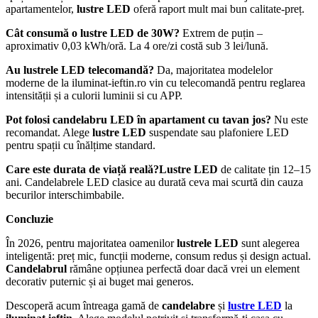
apartamentelor,
lustre LED
oferă raport mult mai bun calitate-preț.
Cât consumă o lustre LED de 30W?
Extrem de puțin –
aproximativ 0,03 kWh/oră. La 4 ore/zi costă sub 3 lei/lună.
Au lustrele LED telecomandă?
Da, majoritatea modelelor
moderne de la iluminat-ieftin.ro vin cu telecomandă pentru reglarea
intensității și a culorii luminii si cu APP.
Pot folosi candelabru LED în apartament cu tavan jos?
Nu este
recomandat. Alege
lustre LED
suspendate sau plafoniere LED
pentru spații cu înălțime standard.
Care este durata de viață reală?Lustre LED
de calitate țin 12–15
ani. Candelabrele LED clasice au durată ceva mai scurtă din cauza
becurilor interschimbabile.
Concluzie
În 2026, pentru majoritatea oamenilor
lustrele LED
sunt alegerea
inteligentă: preț mic, funcții moderne, consum redus și design actual.
Candelabrul
rămâne opțiunea perfectă doar dacă vrei un element
decorativ puternic și ai buget mai generos.
Descoperă acum întreaga gamă de
candelabre
și
lustre LED
la