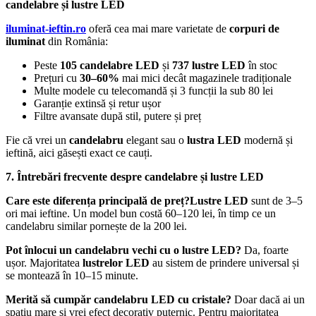
candelabre și lustre LED
iluminat-ieftin.ro
oferă cea mai mare varietate de
corpuri de
iluminat
din România:
Peste
105 candelabre LED
și
737 lustre LED
în stoc
Prețuri cu
30–60%
mai mici decât magazinele tradiționale
Multe modele cu telecomandă și 3 funcții la sub 80 lei
Garanție extinsă și retur ușor
Filtre avansate după stil, putere și preț
Fie că vrei un
candelabru
elegant sau o
lustra LED
modernă și
ieftină, aici găsești exact ce cauți.
7. Întrebări frecvente despre candelabre și lustre LED
Care este diferența principală de preț?Lustre LED
sunt de 3–5
ori mai ieftine. Un model bun costă 60–120 lei, în timp ce un
candelabru similar pornește de la 200 lei.
Pot înlocui un candelabru vechi cu o lustre LED?
Da, foarte
ușor. Majoritatea
lustrelor LED
au sistem de prindere universal și
se montează în 10–15 minute.
Merită să cumpăr candelabru LED cu cristale?
Doar dacă ai un
spațiu mare și vrei efect decorativ puternic. Pentru majoritatea