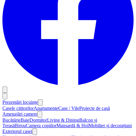
Prezentări locuințe
Casele cititorilor
Apartamente
Case / Vile
Proiecte de casă
Amenajări camere
Bucătărie
Baie
Dormitor
Living & Dining
Balcon și
Terasă
Birou
Camera copiilor
Mansardă & Hol
Mobilier și decorațiuni
Exteriorul casei