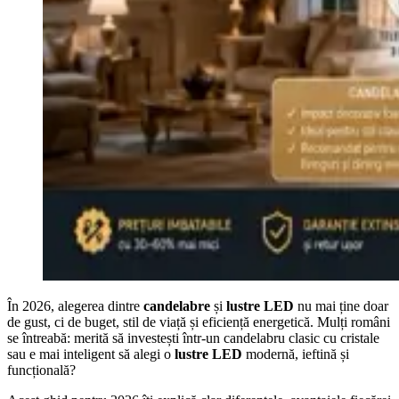
În 2026, alegerea dintre
candelabre
și
lustre LED
nu mai ține doar
de gust, ci de buget, stil de viață și eficiență energetică. Mulți români
se întreabă: merită să investești într-un candelabru clasic cu cristale
sau e mai inteligent să alegi o
lustre LED
modernă, ieftină și
funcțională?