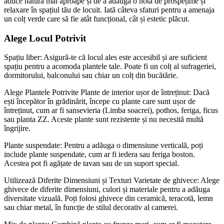
aduce natura mai aproape și de a adăuga o notă de prospețime și
relaxare în spațiul tău de locuit. Iată câteva sfaturi pentru a amenaja
un colț verde care să fie atât funcțional, cât și estetic plăcut.
Alege Locul Potrivit
Spațiu liber: Asigură-te că locul ales este accesibil și are suficient
spațiu pentru a acomoda plantele tale. Poate fi un colț al sufrageriei,
dormitorului, balconului sau chiar un colț din bucătărie.
Alege Plantele Potrivite Plante de interior ușor de întreținut: Dacă
ești începător în grădinărit, începe cu plante care sunt ușor de
întreținut, cum ar fi sansevieria (Limba soacrei), pothos, feriga, ficus
sau planta ZZ. Aceste plante sunt rezistente și nu necesită multă
îngrijire.
Plante suspendate: Pentru a adăuga o dimensiune verticală, poți
include plante suspendate, cum ar fi iedera sau feriga boston.
Acestea pot fi agățate de tavan sau de un suport special.
Utilizează Diferite Dimensiuni și Texturi Varietate de ghivece: Alege
ghivece de diferite dimensiuni, culori și materiale pentru a adăuga
diversitate vizuală. Poți folosi ghivece din ceramică, teracotă, lemn
sau chiar metal, în funcție de stilul decorativ al camerei.