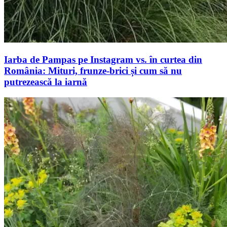
Iarba de Pampas pe Instagram vs. în curtea din
România: Mituri, frunze-brici și cum să nu
putrezească la iarnă