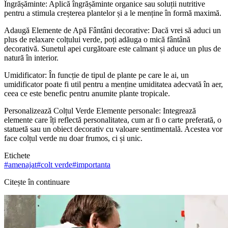
Îngrășăminte: Aplică îngrășăminte organice sau soluții nutritive
pentru a stimula creșterea plantelor și a le menține în formă maximă.
Adaugă Elemente de Apă Fântâni decorative: Dacă vrei să aduci un
plus de relaxare colțului verde, poți adăuga o mică fântână
decorativă. Sunetul apei curgătoare este calmant și aduce un plus de
natură în interior.
Umidificator: În funcție de tipul de plante pe care le ai, un
umidificator poate fi util pentru a menține umiditatea adecvată în aer,
ceea ce este benefic pentru anumite plante tropicale.
Personalizează Colțul Verde Elemente personale: Integrează
elemente care îți reflectă personalitatea, cum ar fi o carte preferată, o
statuetă sau un obiect decorativ cu valoare sentimentală. Acestea vor
face colțul verde nu doar frumos, ci și unic.
Etichete
#
amenajat
#
colt verde
#
importanta
Citește în continuare