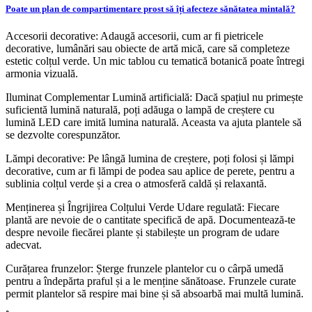
Poate un plan de compartimentare prost să îți afecteze sănătatea mintală?
Accesorii decorative: Adaugă accesorii, cum ar fi pietricele
decorative, lumânări sau obiecte de artă mică, care să completeze
estetic colțul verde. Un mic tablou cu tematică botanică poate întregi
armonia vizuală.
Iluminat Complementar Lumină artificială: Dacă spațiul nu primește
suficientă lumină naturală, poți adăuga o lampă de creștere cu
lumină LED care imită lumina naturală. Aceasta va ajuta plantele să
se dezvolte corespunzător.
Lămpi decorative: Pe lângă lumina de creștere, poți folosi și lămpi
decorative, cum ar fi lămpi de podea sau aplice de perete, pentru a
sublinia colțul verde și a crea o atmosferă caldă și relaxantă.
Menținerea și Îngrijirea Colțului Verde Udare regulată: Fiecare
plantă are nevoie de o cantitate specifică de apă. Documentează-te
despre nevoile fiecărei plante și stabilește un program de udare
adecvat.
Curățarea frunzelor: Șterge frunzele plantelor cu o cârpă umedă
pentru a îndepărta praful și a le menține sănătoase. Frunzele curate
permit plantelor să respire mai bine și să absoarbă mai multă lumină.