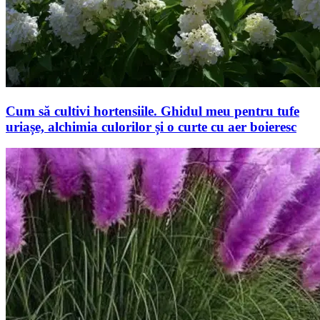
Cum să cultivi hortensiile. Ghidul meu pentru tufe
uriașe, alchimia culorilor și o curte cu aer boieresc