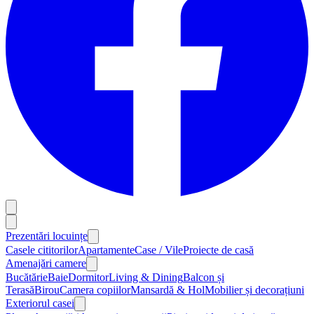
Prezentări locuințe
Casele cititorilor
Apartamente
Case / Vile
Proiecte de casă
Amenajări camere
Bucătărie
Baie
Dormitor
Living & Dining
Balcon și
Terasă
Birou
Camera copiilor
Mansardă & Hol
Mobilier și decorațiuni
Exteriorul casei