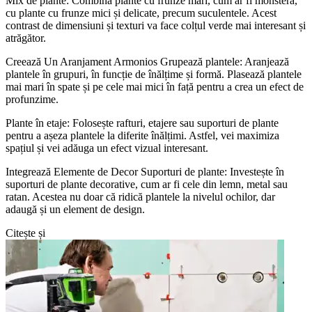
Mix de plante: Combină plante cu frunze mari, cum ar fi monstera,
cu plante cu frunze mici și delicate, precum suculentele. Acest
contrast de dimensiuni și texturi va face colțul verde mai interesant și
atrăgător.
Creează Un Aranjament Armonios Grupează plantele: Aranjează
plantele în grupuri, în funcție de înălțime și formă. Plasează plantele
mai mari în spate și pe cele mai mici în față pentru a crea un efect de
profunzime.
Plante în etaje: Folosește rafturi, etajere sau suporturi de plante
pentru a așeza plantele la diferite înălțimi. Astfel, vei maximiza
spațiul și vei adăuga un efect vizual interesant.
Integrează Elemente de Decor Suporturi de plante: Investește în
suporturi de plante decorative, cum ar fi cele din lemn, metal sau
ratan. Acestea nu doar că ridică plantele la nivelul ochilor, dar
adaugă și un element de design.
Citește și