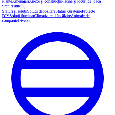
Plante
Amenajări
Anexe și construcții
Piscine și locuri de joacă
Sfaturi utile
Sfaturi și soluții
Soluții depozitare
Sfaturi curățenie
Proiecte
DIY
Soluții iluminat
Climatizare și încălzire
Animale de
companie
Diverse