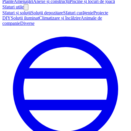
Plante
Amenajări
Anexe și construcții
Piscine și locuri de joacă
Sfaturi utile
Sfaturi și soluții
Soluții depozitare
Sfaturi curățenie
Proiecte
DIY
Soluții iluminat
Climatizare și încălzire
Animale de
companie
Diverse