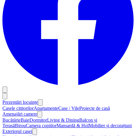
Prezentări locuințe
Casele cititorilor
Apartamente
Case / Vile
Proiecte de casă
Amenajări camere
Bucătărie
Baie
Dormitor
Living & Dining
Balcon și
Terasă
Birou
Camera copiilor
Mansardă & Hol
Mobilier și decorațiuni
Exteriorul casei