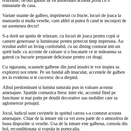
relaxante, ne-am gandit sa va alimentam aceasta pofta cu o
minunatie de casa.
Variate nuante de galben, imprimeuri cu fructe, locuri de joaca la
mansarda si multa veselie, cum altfel ai putea fi cand te inconjori de
un asemenea decor!
S-a dorit un spatiu de relaxare, cu locuri de joaca pentru copii si
camere generoase si luminoase pentru petrecut timp impreuna. Au
rezultat astfel un living confortabil, cu un dining conturat intr-un
spirit ludic cu accente de culoare si o bucatarie ce te indeamna sa
gatesti cu bucurie preparate delicioase pentru cei dragi.
Cu siguranta, scaunele galbene din jurul insulei te vor inspira sa
explorezi noi retete. Pe un fundal alb imaculat, accentele de galben
ies in evidenta si te cuceresc de-a dreptul.
Albul predominant si lumina naturala pun in valoare aceasta
amenajare. Spatiile comunica firesc intre ele, accentul fiind pe
functiune si mai putin pe detalii decorative sau mobilier care sa
aglomereze peisajul.
Jocul, ludicul sunt cuvintele in spiritul carora s-a conturat aceasta
amenajare. Chiar de la intrare stii ca vei avea parte de o atmosfera de
buna dispozitie si veselie. Usa de la intrare este galbena, consola din
hol, reconditionata si vopsita in portocaliu.