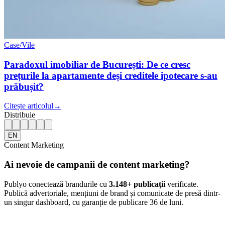
Case/Vile
Paradoxul imobiliar de București: De ce cresc
prețurile la apartamente deși creditele ipotecare s-au
prăbușit?
Citește articolul
→
Distribuie
EN
Content Marketing
Ai nevoie de campanii de content marketing?
Publyo conectează brandurile cu
3.148
+ publicații
verificate.
Publică advertoriale, mențiuni de brand și comunicate de presă dintr-
un singur dashboard, cu garanție de publicare 36 de luni.