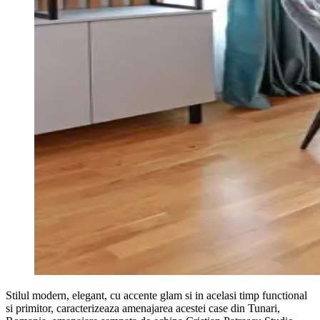
Stilul modern, elegant, cu accente glam si in acelasi timp functional
si primitor, caracterizeaza amenajarea acestei case din Tunari,