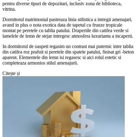
pentru diverse tipuri de depozitari, inclusiv zona de biblioteca,
vitrina.
Dormitorul matrimonial pastreaza linia stilistica a intregii amenajari,
avand in plus o nota exotica data de tapetul cu frunze tropicale
montat pe peretele cu tablia patului. Draperiile din catifea verde si
lamelele de lemn de stejar intregesc atmosfera luxurianta a incaperii.
In dormitorul de oaspeti regasim un contrast mai puternic intre tablia
din catifea roz prafuit si peretele din spatele patului, finisat gri -beton
aparent. Elementele din lemn isi regasesc si aici rolul estetic si
completeaza armonios stilul amenajarii.
Citește și