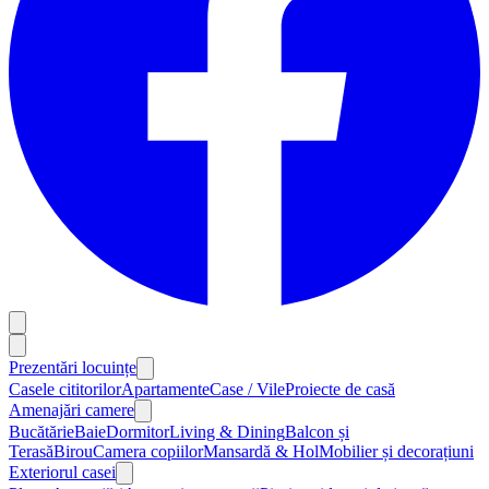
Prezentări locuințe
Casele cititorilor
Apartamente
Case / Vile
Proiecte de casă
Amenajări camere
Bucătărie
Baie
Dormitor
Living & Dining
Balcon și
Terasă
Birou
Camera copiilor
Mansardă & Hol
Mobilier și decorațiuni
Exteriorul casei