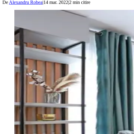
De
Alexandru Robea
|
14 mar. 2022
|
2
min citire