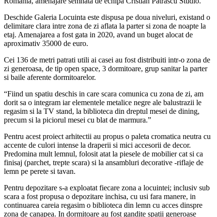
Romania, amenajare semnata de echipa Cristian Patrascu Studio.
Deschide Galeria
Locuinta este dispusa pe doua niveluri, existand o
delimitare clara intre zona de zi aflata la parter si zona de noapte la
etaj. Amenajarea a fost gata in 2020, avand un buget alocat de
aproximativ 35000 de euro.
Cei 136 de metri patrati utili ai casei au fost distribuiti intr-o zona de
zi generoasa, de tip open space, 3 dormitoare, grup sanitar la parter
si baile aferente dormitoarelor.
“Fiind un spatiu deschis in care scara comunica cu zona de zi, am
dorit sa o integram iar elementele metalice negre ale balustrazii le
regasim si la TV stand, la biblioteca din dreptul mesei de dining,
precum si la piciorul mesei cu blat de marmura.”
Pentru acest proiect arhitectii au propus o paleta cromatica neutra cu
accente de culori intense la draperii si mici accesorii de decor.
Predomina mult lemnul, folosit atat la piesele de mobilier cat si ca
finisaj (parchet, trepte scara) si la ansambluri decorative -riflaje de
lemn pe perete si tavan.
Pentru depozitare s-a exploatat fiecare zona a locuintei; inclusiv sub
scara a fost propusa o depozitare inchisa, cu usi fara manere, in
continuarea careia regasim o biblioteca din lemn cu acces dinspre
zona de canapea. In dormitoare au fost gandite spatii generoase