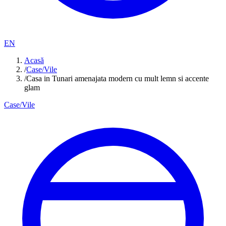
EN
Acasă
/
Case/Vile
/
Casa in Tunari amenajata modern cu mult lemn si accente
glam
Case/Vile