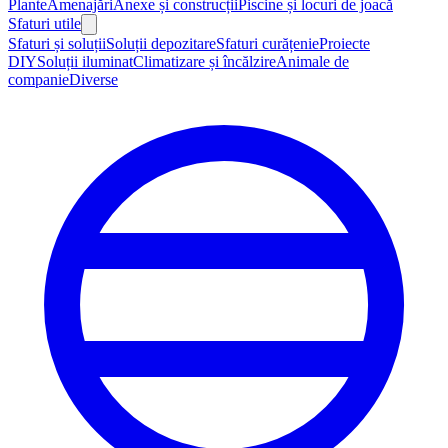
Plante
Amenajări
Anexe și construcții
Piscine și locuri de joacă
Sfaturi utile
Sfaturi și soluții
Soluții depozitare
Sfaturi curățenie
Proiecte
DIY
Soluții iluminat
Climatizare și încălzire
Animale de
companie
Diverse