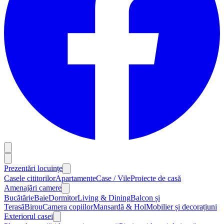
Prezentări locuințe
Casele cititorilor
Apartamente
Case / Vile
Proiecte de casă
Amenajări camere
Bucătărie
Baie
Dormitor
Living & Dining
Balcon și
Terasă
Birou
Camera copiilor
Mansardă & Hol
Mobilier și decorațiuni
Exteriorul casei