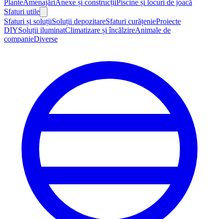
Plante
Amenajări
Anexe și construcții
Piscine și locuri de joacă
Sfaturi utile
Sfaturi și soluții
Soluții depozitare
Sfaturi curățenie
Proiecte
DIY
Soluții iluminat
Climatizare și încălzire
Animale de
companie
Diverse