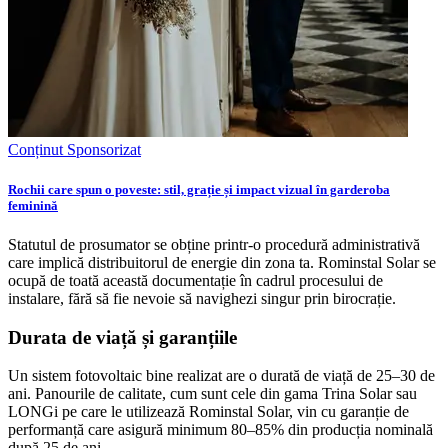
Conținut Sponsorizat
Rochii care spun o poveste: stil, grație și impact vizual în garderoba
feminină
Statutul de prosumator se obține printr-o procedură administrativă
care implică distribuitorul de energie din zona ta. Rominstal Solar se
ocupă de toată această documentație în cadrul procesului de
instalare, fără să fie nevoie să navighezi singur prin birocrație.
Durata de viață și garanțiile
Un sistem fotovoltaic bine realizat are o durată de viață de 25–30 de
ani. Panourile de calitate, cum sunt cele din gama Trina Solar sau
LONGi pe care le utilizează Rominstal Solar, vin cu garanție de
performanță care asigură minimum 80–85% din producția nominală
după 25 de ani.