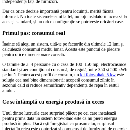
independență față de furnizori.
Dar ca orice decizie importantă pentru locuință, merită făcută
informat. Nu toate sistemele sunt la fel, nu toți instalatorii lucrează la
același standard, și nu orice configurație se potrivește oricărei case.
Primul pas: consumul real
Înainte să alegi un sistem, uită-te pe facturile din ultimele 12 luni și
calculează consumul mediu lunar. Acesta este punctul de plecare
pentru orice dimensionare corectă.
O familie de 3–4 persoane cu o casă de 100–150 mp, electrocasnice
standard și aer condiționat consumă, de regulă, între 350 și 500 kWh
pe lună. Pentru acest profil de consum, un
kit fotovoltaic 5 kw
este
soluția cea mai bine dimensionată: acoperă consumul zilnic în
sezonul cald și reduce semnificativ dependența de rețea în restul
anului.
Ce se întâmplă cu energia produsă în exces
Unul dintre lucrurile care surprind plăcut pe cei care instalează
pentru prima dată un sistem fotovoltaic este că nu pierd energia
produsă în plus. Dacă ești înregistrat ca prosumator, surplusul
injectat în rețea este contorizat și compensat de furnizorul de energie,