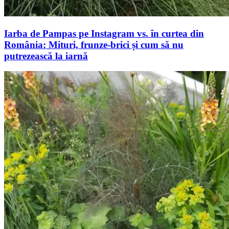
Iarba de Pampas pe Instagram vs. în curtea din
România: Mituri, frunze-brici și cum să nu
putrezească la iarnă