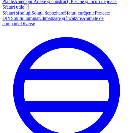
Plante
Amenajări
Anexe și construcții
Piscine și locuri de joacă
Sfaturi utile
Sfaturi și soluții
Soluții depozitare
Sfaturi curățenie
Proiecte
DIY
Soluții iluminat
Climatizare și încălzire
Animale de
companie
Diverse