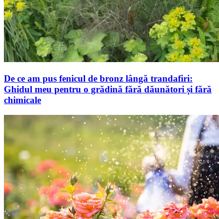
De ce am pus fenicul de bronz lângă trandafiri:
Ghidul meu pentru o grădină fără dăunători și fără
chimicale