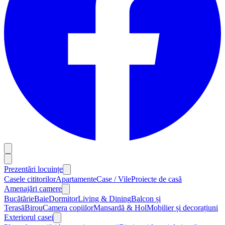
Prezentări locuințe
Casele cititorilor
Apartamente
Case / Vile
Proiecte de casă
Amenajări camere
Bucătărie
Baie
Dormitor
Living & Dining
Balcon și
Terasă
Birou
Camera copiilor
Mansardă & Hol
Mobilier și decorațiuni
Exteriorul casei