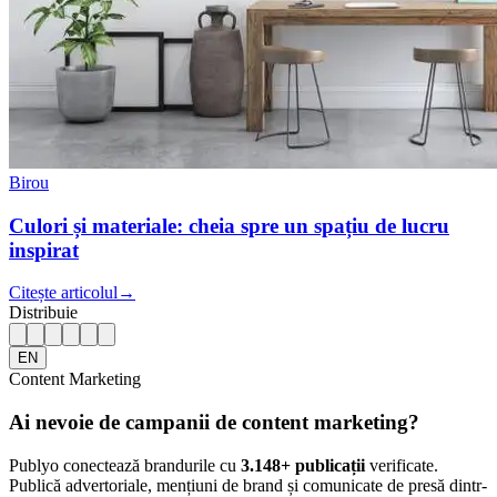
Birou
Culori și materiale: cheia spre un spațiu de lucru
inspirat
Citește articolul
→
Distribuie
EN
Content Marketing
Ai nevoie de campanii de content marketing?
Publyo conectează brandurile cu
3.148
+ publicații
verificate.
Publică advertoriale, mențiuni de brand și comunicate de presă dintr-