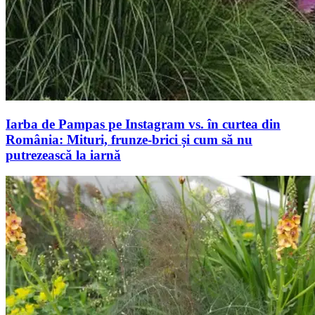
Iarba de Pampas pe Instagram vs. în curtea din
România: Mituri, frunze-brici și cum să nu
putrezească la iarnă