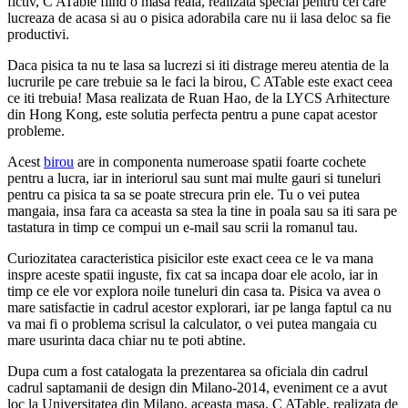
fictiv, C ATable fiind o masa reala, realizata special pentru cei care
lucreaza de acasa si au o pisica adorabila care nu ii lasa deloc sa fie
productivi.
Daca pisica ta nu te lasa sa lucrezi si iti distrage mereu atentia de la
lucrurile pe care trebuie sa le faci la birou, C ATable este exact ceea
ce iti trebuia! Masa realizata de Ruan Hao, de la LYCS Arhitecture
din Hong Kong, este solutia perfecta pentru a pune capat acestor
probleme.
Acest
birou
are in componenta numeroase spatii foarte cochete
pentru a lucra, iar in interiorul sau sunt mai multe gauri si tuneluri
pentru ca pisica ta sa se poate strecura prin ele. Tu o vei putea
mangaia, insa fara ca aceasta sa stea la tine in poala sau sa iti sara pe
tastatura in timp ce compui un e-mail sau scrii la romanul tau.
Curiozitatea caracteristica pisicilor este exact ceea ce le va mana
inspre aceste spatii inguste, fix cat sa incapa doar ele acolo, iar in
timp ce ele vor explora noile tuneluri din casa ta. Pisica va avea o
mare satisfactie in cadrul acestor explorari, iar pe langa faptul ca nu
va mai fi o problema scrisul la calculator, o vei putea mangaia cu
mare usurinta daca chiar nu te poti abtine.
Dupa cum a fost catalogata la prezentarea sa oficiala din cadrul
cadrul saptamanii de design din Milano-2014, eveniment ce a avut
loc la Universitatea din Milano, aceasta masa, C ATable, realizata de