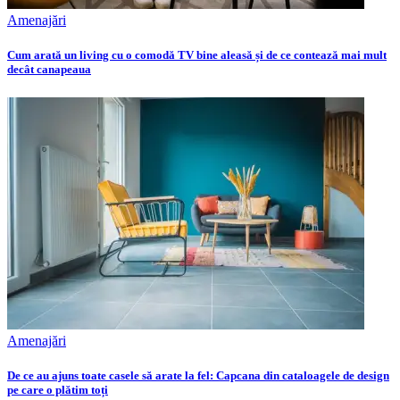
Amenajări
Cum arată un living cu o comodă TV bine aleasă și de ce contează mai mult
decât canapeaua
Amenajări
De ce au ajuns toate casele să arate la fel: Capcana din cataloagele de design
pe care o plătim toți