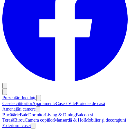
Prezentări locuințe
Casele cititorilor
Apartamente
Case / Vile
Proiecte de casă
Amenajări camere
Bucătărie
Baie
Dormitor
Living & Dining
Balcon și
Terasă
Birou
Camera copiilor
Mansardă & Hol
Mobilier și decorațiuni
Exteriorul casei