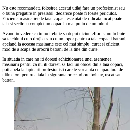
Nu este recomandata folosirea acestui utilaj fara un profesionist sau
o buna pregatire in prealabil, deoarece poate fi foarte periculos.
Eficienta masinariei de taiat copaci este atat de ridicata incat poate
taia si sectiona complet un copac in mai putin de un minut.
Avand in vedere ca tu nu trebuie sa depui niciun effort si nu trebuie
sa te chinui cu o drujba sau cu un topor pentru a taia copacii batrani,
apeland la aceasta masinarie este cel mai simplu, curat si eficient
mod de a scapa de arborii batrani de la tine din curte.
In situatia in care nu iti doresti achizitionarea unei asemenea
masinarii pentru ca nu iti doresti sa faci un obicei din a taia copaci,
poti apela la tapinarii profesionisti care te vor ajuta cu aparatura de
ultima ora pentru a taia in siguranta orice arbore bolnav, uscat sau
batran.