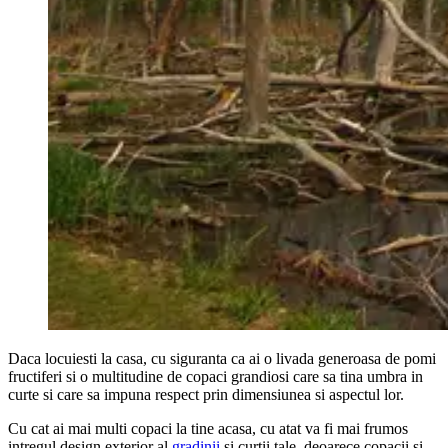
Daca locuiesti la casa, cu siguranta ca ai o livada generoasa de pomi
fructiferi si o multitudine de copaci grandiosi care sa tina umbra in
curte si care sa impuna respect prin dimensiunea si aspectul lor.
Cu cat ai mai multi copaci la tine acasa, cu atat va fi mai frumos
intregul design exterior al
gradinii
si curtii tale, deoarece copacii si