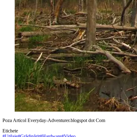
Poza Articol Everyday-Adventurer.blogspot dot Com
Etichete
#
Utilaje
#
Grădinărit
#
Hardware
#
Video