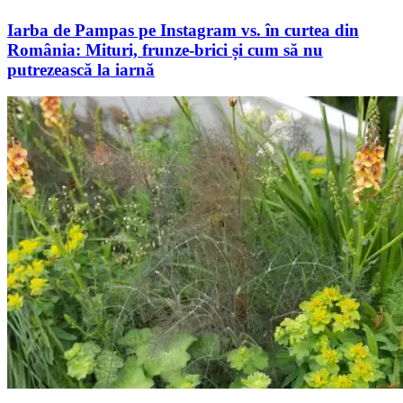
Iarba de Pampas pe Instagram vs. în curtea din
România: Mituri, frunze-brici și cum să nu
putrezească la iarnă