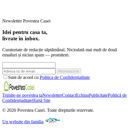
Newsletter Povestea Casei
Idei pentru casa ta,
livrate în inbox.
Curatoriate de redacție săptămânal. Niciodată mai mult de două
emailuri și niciun spam — promitem.
Abonează-te
Sunt de acord cu
Politica de Confidențialitate
Trimite-ne povestea ta
Newsletter
Contact
Echipa
Publicitate
Politică de
Confidențialitate
Hartă Site
©
2026
Povestea Casei.
Toate drepturile rezervate.
Un website din familia