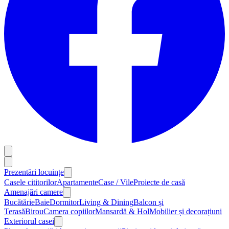
Prezentări locuințe
Casele cititorilor
Apartamente
Case / Vile
Proiecte de casă
Amenajări camere
Bucătărie
Baie
Dormitor
Living & Dining
Balcon și
Terasă
Birou
Camera copiilor
Mansardă & Hol
Mobilier și decorațiuni
Exteriorul casei