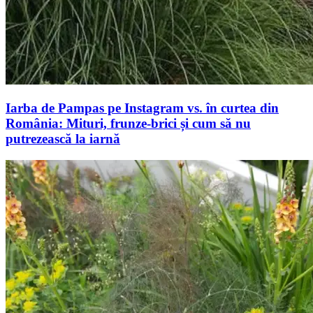
Iarba de Pampas pe Instagram vs. în curtea din
România: Mituri, frunze-brici și cum să nu
putrezească la iarnă