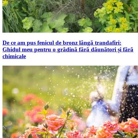
De ce am pus fenicul de bronz lângă trandafiri:
Ghidul meu pentru o grădină fără dăunători și fără
chimicale