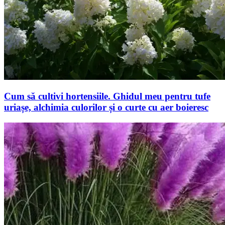
Cum să cultivi hortensiile. Ghidul meu pentru tufe
uriașe, alchimia culorilor și o curte cu aer boieresc