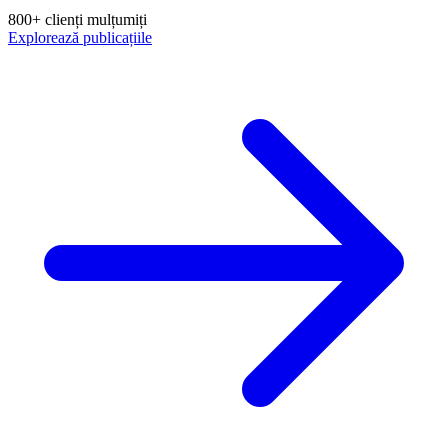
800+ clienți mulțumiți
Explorează publicațiile