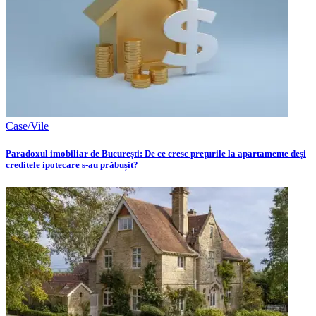
Case/Vile
Paradoxul imobiliar de București: De ce cresc prețurile la apartamente deși
creditele ipotecare s-au prăbușit?