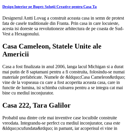
Design Interior pe Buget: Soluții Creative pentru Casa Ta
Designerul Antti Lovag a construit aceasta casa in semn de protest
fata de casele traditionale din Franta. Prin casa in care locuieste,
acesta isi doreste sa revolutioneze arhitectura de pe coasta de Sud-
Vest a Hexagonului.
Casa Cameleon, Statele Unite ale
Americii
Casa a fost finalizata in anul 2006, langa lacul Michigan si a durat
mai putin de 8 saptamani pentru a fi construita, folosindu-se numai
materiale prefabricate. Numele de &ldquo;Casa Cameleon&rdquo;
vine de la vopseaua cu care a fost acoperita aceasta casa, care in
functie de lumina, isi schimba culoarea pentru a se integra cat mai
bine cu mediul inconjurator.
Casa 222, Tara Galilor
Probabil una dintre cele mai inventive case locuibile construite
vreodata. Integrandu-se perfect cu mediul inconjurator, casa este
&ldquo;scufundata&rdquo; in pamant, iar acoperisul ei vine in