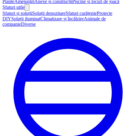
Plante
Amenajări
Anexe și construcții
Piscine și locuri de joacă
Sfaturi utile
Sfaturi și soluții
Soluții depozitare
Sfaturi curățenie
Proiecte
DIY
Soluții iluminat
Climatizare și încălzire
Animale de
companie
Diverse