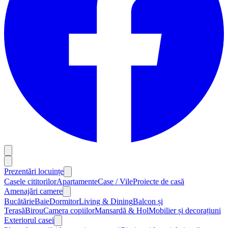
Prezentări locuințe
Casele cititorilor
Apartamente
Case / Vile
Proiecte de casă
Amenajări camere
Bucătărie
Baie
Dormitor
Living & Dining
Balcon și
Terasă
Birou
Camera copiilor
Mansardă & Hol
Mobilier și decorațiuni
Exteriorul casei