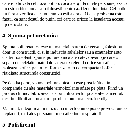
care e fabricata celuloza pot provoca alergii la unele persoane, asa ca
nu este o idee buna sa o folosesti pentru a-ti izola locuinta. Cel putin
nu fara a verifica daca nu cumva esti alergic. O alta problema este
faptul ca sunt destul de putini cei care se pricep la instalarea acestui
tip de izolatie.
4. Spuma poliuretanica
Spuma poliuretanica este un material extrem de versatil, folosit nu
doar in constructii, ci si in industria saltelelor sau a scaunelor auto.
Ca termoizolant, spuma poliuretanica are cateva avantaje care o
separa de celelalte materiale: adera excelent la orice suprafata,
izoleaza perfect pentru ca formeaza o masa compacta si ofera
rigiditate structurala constructiei.
Pe de alta parte, spuma poliuretanica nu este prea ieftina, in
comparatie cu alte materiale termoizolante aflate pe piata. Fiind un
produs chimic, fabricarea - dar si utilizarea lui poate afecta mediul,
desi in ultimii ani au aparut produse mult mai eco-friendly.
Mai mult, integrarea lui in izolatia unei locuinte poate provoca unele
neplaceri, mai ales persoanelor cu afectiuni respiratorii.
5. Polistirenul