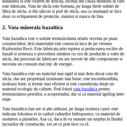
instalarea ei este extrem de dificila, tocmai din cauza modului in care
este fabricata. Vata de sticla este formata, pe langa firele subtiri de
fibra de sticla, si din silicon si praf de sticla, asa ca montajul se face
doar cu echipament de protectie, manusi si masca de fata.
2. Vata minerala bazaltica
Vata bazaltica este o solutie termoizolanta relativ recenta pe piata
constructiilor, desi materialul este cunoscut inca de pe vremea
Razboiului Rece. Este fabricata prin topirea si prelucrarea rocilor de
bazalt si urmeaza o procedura similara cu cea de productie a vatei de
sticla, dar procesul de fabricare nu are nevoie de alte componente si
necesita un consum mai mic de energie.
Vata bazaltica este un material mai rigid si mai dens decat vata de
sticla, dar are proprietati izolatoare mai bune: este incombustibila,
izoleaza fonic si termic mai eficient si este considerata drept un
material ecologic de calitate. Poti folosi
vata bazaltica
pentru
termoizolarea peretilor, a acoperisului, dar si ca material ignifug intre
etaje.
Vata bazaltica mai are si alte utilizari, pe langa izolarea casei: este
indicata folosirea ei in cadrul culturilor hidroponice, ca material de
sustinere a plantelor. Asa ca, daca iti va ramane un surplus la finalul
lucrarilor de constructie, vei sti ce poti face cu el.