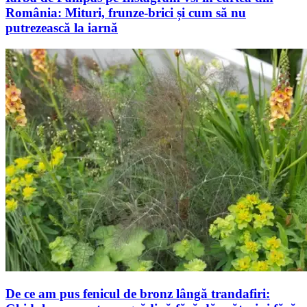
România: Mituri, frunze-brici și cum să nu
putrezească la iarnă
De ce am pus fenicul de bronz lângă trandafiri: