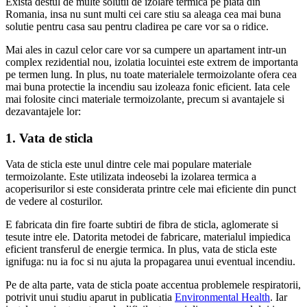
Exista destul de multe solutii de izolare termica pe piata din
Romania, insa nu sunt multi cei care stiu sa aleaga cea mai buna
solutie pentru casa sau pentru cladirea pe care vor sa o ridice.
Mai ales in cazul celor care vor sa cumpere un apartament intr-un
complex rezidential nou, izolatia locuintei este extrem de importanta
pe termen lung. In plus, nu toate materialele termoizolante ofera cea
mai buna protectie la incendiu sau izoleaza fonic eficient. Iata cele
mai folosite cinci materiale termoizolante, precum si avantajele si
dezavantajele lor:
1. Vata de sticla
Vata de sticla este unul dintre cele mai populare materiale
termoizolante. Este utilizata indeosebi la izolarea termica a
acoperisurilor si este considerata printre cele mai eficiente din punct
de vedere al costurilor.
E fabricata din fire foarte subtiri de fibra de sticla, aglomerate si
tesute intre ele. Datorita metodei de fabricare, materialul impiedica
eficient transferul de energie termica. In plus, vata de sticla este
ignifuga: nu ia foc si nu ajuta la propagarea unui eventual incendiu.
Pe de alta parte, vata de sticla poate accentua problemele respiratorii,
potrivit unui studiu aparut in publicatia
Environmental Health
. Iar