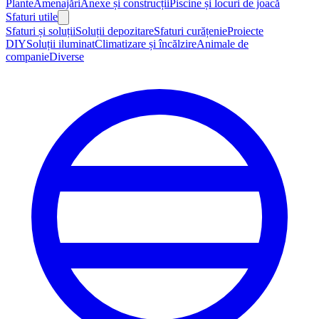
Plante
Amenajări
Anexe și construcții
Piscine și locuri de joacă
Sfaturi utile
Sfaturi și soluții
Soluții depozitare
Sfaturi curățenie
Proiecte
DIY
Soluții iluminat
Climatizare și încălzire
Animale de
companie
Diverse