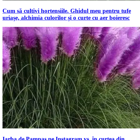
Cum să cultivi hortensiile. Ghidul meu pentru tufe
uriașe, alchimia culorilor și o curte cu aer boieresc
Iarba de Pampas pe Instagram vs. în curtea din