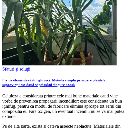
Sfaturi și soluții
Fizica elementară din ghiveci: Metoda simplă prin care plantele
supraviețuiesc două săptămâni singure acasă
Celuloza e considerata printre cele mai bune materiale cand vine
vorba de prevenirea propagarii incendiilor: este considerata un bun
ignifug, pentru ca modul de fabricare elimina aproape tot aerul din
compozitia ei. Fara oxigen, un eventual incendiu nu se va mai putea
extinde.
Pe de alta parte, exista si cateva aspecte neplacute. Materialele din