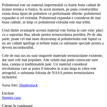
Polistirenul este un material impermeabil cu foarte bune calitati de
izolare termica si fonica. In acest moment, pe piata constructiilor
exista doua tipuri de polistiren cu performante diferite: polistirenul
expandat si cel extrudat. Polistirenul expandat e considerat de mai
buna calitate, in timp ce polistirenul extrudat este mai ieftin.
Unul dintre avantajele acestui material este forma in care vine: placi
cu o suprafata fina, ideale pentru termoizolarea peretilor. Pe de alta
parte, poate cel mai mare dezavantaj al polistirenului este faptul ca
nu are calitati ignifuge si trebuie tratat cu substante speciale pentru a
deveni incombustibil.
Cele de mai sus nu sunt singurele materiale termoizolante existente,
dar sunt cele mai populare. Alte solutii mai putin cunoscute sunt
lana, canepa si traditionalele paie. Un material considerat
revolutionar care ar putea fi introdus la scara larga in viitor este
aerogelul, o substanta folosita de NASA pentru termoizolarea
rachetelor.
Sursa foto:
Shutterstock
Etichete
#
pentru casa
Citește în continuare