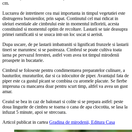
cm.
Lucrarea de intretinere cea mai importanta in timpul vegetatiei este
distrugerea buruienilor, prin sapat. Continutul cel mai ridicat in
uleiuri esentiale ale cimbrului este in momentul infloririi, acesta
constituind si momentul optim de recoltare. Lastarii se taie deasupra
primei ramificatii si se usuca intr-un loc uscat si aerisit.
Dupa uscare, de pe lastarii imbatraniti si lignificati frunzele si lastarii
tineri se maruntesc si se pastreaza. Cimbrul se poate cultiva toata
iarna pe pervazul ferestrei, astfel vom avea tot timpul mirodenii
proaspete in bucatarie.
Cimbrul se foloseste pentru condimentarea preparatelor culinare, a
bauturilor, muraturilor, dar si ca inlocuitor de piper. Avantajul fata de
piper este ca gustul picant se combina cu aromele placute. Se fierbe
impreuna cu mancarea doar pentru scurt timp, altfel va avea un gust
amar.
Ceaiul se bea in caz de balonari si colite si se prepara astfel: peste
doua lingurite de cimbru se toarna o cana de apa clocotita, se lasa la
infuzat 5 minute, apoi se strecoara.
Articol publicat in cartea
Gradina de mirodenii, Editura Casa