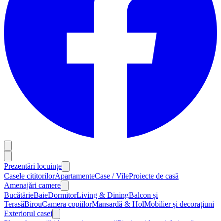
Prezentări locuințe
Casele cititorilor
Apartamente
Case / Vile
Proiecte de casă
Amenajări camere
Bucătărie
Baie
Dormitor
Living & Dining
Balcon și
Terasă
Birou
Camera copiilor
Mansardă & Hol
Mobilier și decorațiuni
Exteriorul casei