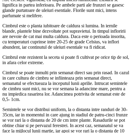
lignifica in partea inferioara. Pe ambele parti ale frunzei se gasesc
glande purtatoare de uleiuri esentiale. Florile sunt mici, intens
parfumate si melifere.
Cimbrul este o planta iubitoare de caldura si lumina. In iernile
blande, plantele bine dezvoltate pot supravietui. In timpul infloririi
are nevoie de cat mai multa caldura. Daca este o perioada insorita,
cu temperaturi cuprinse intre 20-25 de grade Celsius, va inflori
abundent, iar continutul de uleiuri esentiale va fi ridicat.
Cimbrul este rezistent la seceta si poate fi cultivat pe orice tip de sol,
in afara celor extreme.
Cimbrul se poate inmulti prin semanat direct sau prin rasad. In cazul
in care cultura de cimbru se infiinteaza prin semanat direct,
semanatul se efectueaza la inceputul lunii aprilie. Intrucat semintele
de cimbru sunt mici, nu se vor semana la adancime mare, pentru a
nu impiedica rasarirea lor. Adancimea potrivita de semanat este de
0,5- 1cm.
Semintele se vor distribui uniform, la o distanta intre randuri de 30-
35cm, iar in momentul in care ajung in stadiul de patru-cinci frunze
se vor rari la o distanta de 20 de cm intre plante. Rasadurile se pot
obtine chiar si pe pervazul ferestrei. In acest caz, semanatul se va
face la mijlocul lunii martie, iar apoi se vor rari la o distanta de 10