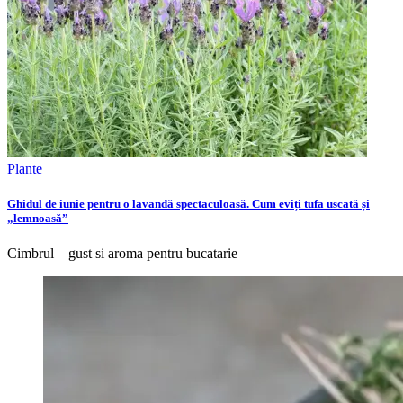
Plante
Ghidul de iunie pentru o lavandă spectaculoasă. Cum eviți tufa uscată și
„lemnoasă”
Cimbrul – gust si aroma pentru bucatarie