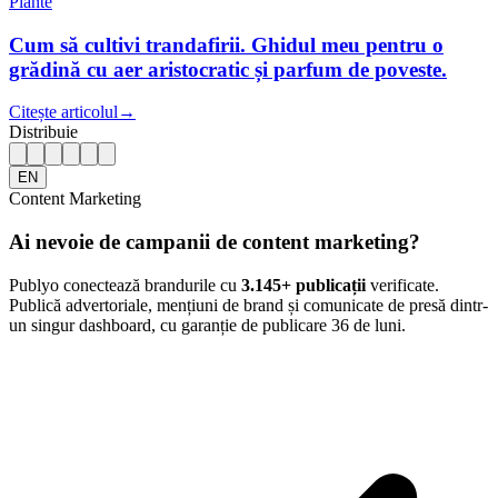
Plante
Cum să cultivi trandafirii. Ghidul meu pentru o
grădină cu aer aristocratic și parfum de poveste.
Citește articolul
→
Distribuie
EN
Content Marketing
Ai nevoie de campanii de content marketing?
Publyo conectează brandurile cu
3.145
+ publicații
verificate.
Publică advertoriale, mențiuni de brand și comunicate de presă dintr-
un singur dashboard, cu garanție de publicare 36 de luni.