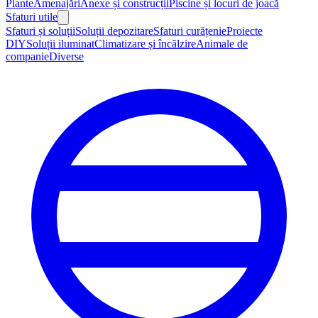
Plante
Amenajări
Anexe și construcții
Piscine și locuri de joacă
Sfaturi utile
Sfaturi și soluții
Soluții depozitare
Sfaturi curățenie
Proiecte
DIY
Soluții iluminat
Climatizare și încălzire
Animale de
companie
Diverse