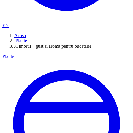
EN
Acasă
/
Plante
/
Cimbrul – gust si aroma pentru bucatarie
Plante