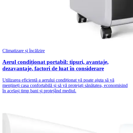
Climatizare și încălzire
Aerul condiționat portabil: tipuri, avantaje,
dezavantaje, factori de luat în considerare
Utilizarea eficientă a aerului condiționat vă poate ajuta să vă
mențineți casa confortabilă și să vă protejați sănătatea, economisind
în același timp bani și protejând mediul.