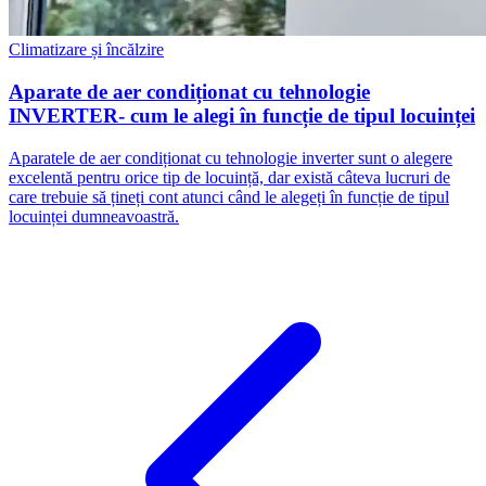
Climatizare și încălzire
Aparate de aer condiționat cu tehnologie
INVERTER- cum le alegi în funcție de tipul locuinței
Aparatele de aer condiționat cu tehnologie inverter sunt o alegere
excelentă pentru orice tip de locuință, dar există câteva lucruri de
care trebuie să țineți cont atunci când le alegeți în funcție de tipul
locuinței dumneavoastră.