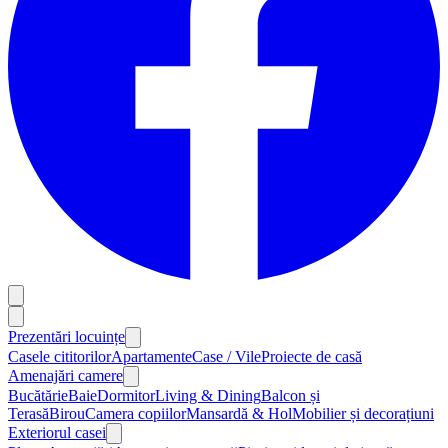
Prezentări locuințe
Casele cititorilor
Apartamente
Case / Vile
Proiecte de casă
Amenajări camere
Bucătărie
Baie
Dormitor
Living & Dining
Balcon și
Terasă
Birou
Camera copiilor
Mansardă & Hol
Mobilier și decorațiuni
Exteriorul casei