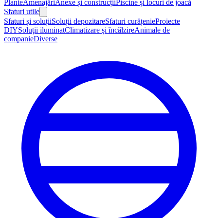
Plante
Amenajări
Anexe și construcții
Piscine și locuri de joacă
Sfaturi utile
Sfaturi și soluții
Soluții depozitare
Sfaturi curățenie
Proiecte
DIY
Soluții iluminat
Climatizare și încălzire
Animale de
companie
Diverse