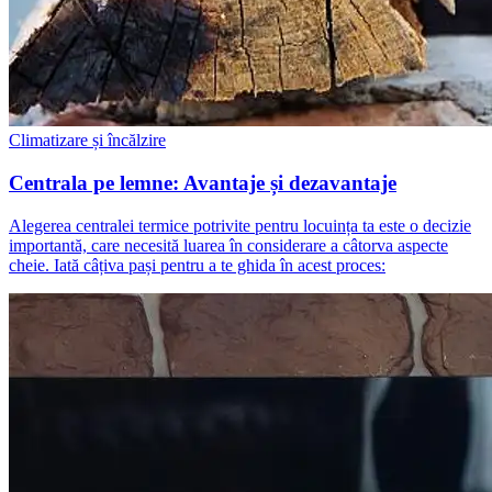
Climatizare și încălzire
Centrala pe lemne: Avantaje și dezavantaje
Alegerea centralei termice potrivite pentru locuința ta este o decizie
importantă, care necesită luarea în considerare a câtorva aspecte
cheie. Iată câțiva pași pentru a te ghida în acest proces: