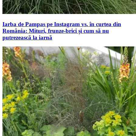
Iarba de Pampas pe Instagram vs. în curtea din
România: Mituri, frunze-brici și cum să nu
putrezească la iarnă