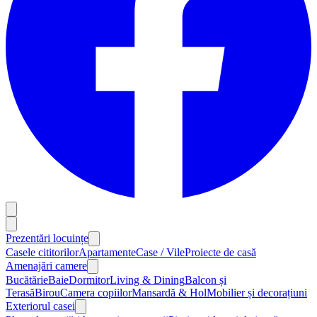
Prezentări locuințe
Casele cititorilor
Apartamente
Case / Vile
Proiecte de casă
Amenajări camere
Bucătărie
Baie
Dormitor
Living & Dining
Balcon și
Terasă
Birou
Camera copiilor
Mansardă & Hol
Mobilier și decorațiuni
Exteriorul casei