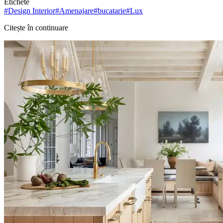
Etichete
#
Design Interior
#
Amenajare
#
bucatarie
#
Lux
Citește în continuare