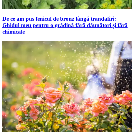
De ce am pus fenicul de bronz lângă trandafiri:
Ghidul meu pentru o grădină fără dăunători și fără
chimicale