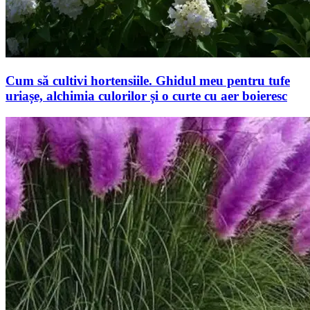
Cum să cultivi hortensiile. Ghidul meu pentru tufe
uriașe, alchimia culorilor și o curte cu aer boieresc