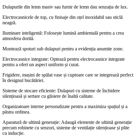
Dulapurile din lemn masiv sau furnir de lemn dau senzația de lux.
Electrocasnicele de top, cu finisaje din oțel inoxidabil sau sticlă
neagră.
Iluminare inteligentă: Folosește lumină ambientală pentru a crea
atmosfera dorită.
Montează spoturi sub dulapuri pentru a evidenția anumite zone.
Electrocasnice integrate: Optează pentru electrocasnice integrate
pentru a oferi un aspect uniform și curat.
Frigidere, mașini de spălat vase și cuptoare care se integrează perfect
în designul bucătăriei.
Sisteme de stocare eficiente: Dulapuri cu sisteme de închidere
silențioasă și sertare cu glisiere de înaltă calitate.
Organizatoare interne personalizate pentru a maximiza spațiul și a
păstra ordinea.
Aparatură de ultimă generație: Adaugă elemente de ultimă generație
precum robinete cu senzori, sisteme de ventilație silențioase și plite
cu inducție.