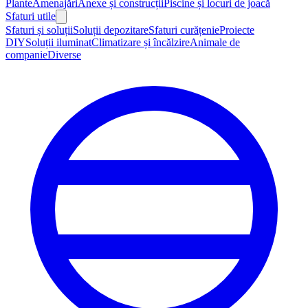
Plante
Amenajări
Anexe și construcții
Piscine și locuri de joacă
Sfaturi utile
Sfaturi și soluții
Soluții depozitare
Sfaturi curățenie
Proiecte
DIY
Soluții iluminat
Climatizare și încălzire
Animale de
companie
Diverse