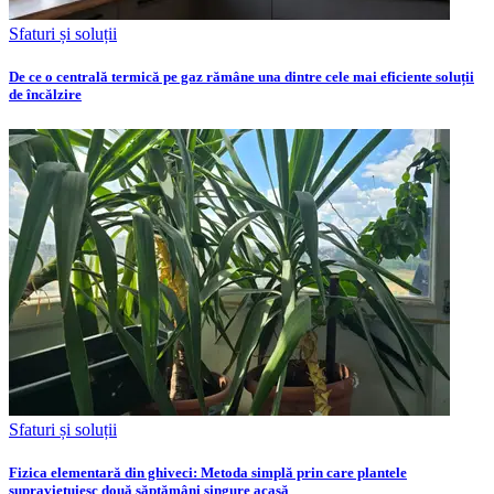
Sfaturi și soluții
De ce o centrală termică pe gaz rămâne una dintre cele mai eficiente soluții
de încălzire
Sfaturi și soluții
Fizica elementară din ghiveci: Metoda simplă prin care plantele
supraviețuiesc două săptămâni singure acasă