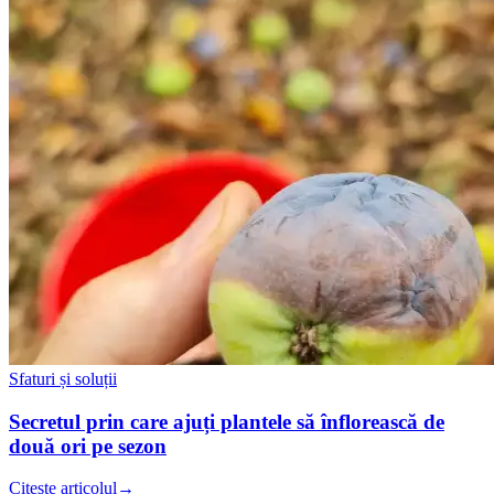
Sfaturi și soluții
Secretul prin care ajuți plantele să înflorească de
două ori pe sezon
Citește articolul
→