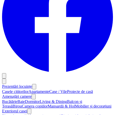
Prezentări locuințe
Casele cititorilor
Apartamente
Case / Vile
Proiecte de casă
Amenajări camere
Bucătărie
Baie
Dormitor
Living & Dining
Balcon și
Terasă
Birou
Camera copiilor
Mansardă & Hol
Mobilier și decorațiuni
Exteriorul casei