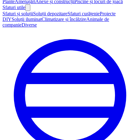
Plante
Amenajări
Anexe și construcții
Piscine și locuri de joacă
Sfaturi utile
Sfaturi și soluții
Soluții depozitare
Sfaturi curățenie
Proiecte
DIY
Soluții iluminat
Climatizare și încălzire
Animale de
companie
Diverse