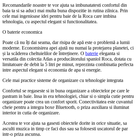
Recomandarile noastre te vor ajuta sa imbunatatesti confortul din
baia ta si sa aduci mai multa buna dispozitie in rutina zilnica. Prin
cele mai ingenioase idei pentru baie de la Roca care imbina
tehnologia, cu aspectul elegant si functionalitatea.
O baterie economica
Poate că nu îți dai seama, dar risipa de apă este o problemă a lumii
moderne. Economisirea apei ajută nu numai la protejarea planetei, ci
și la scăderea cheltuielilor de întreținere. O
baterie
eleganta si
versatila din colectia Atlas a producătorului spaniol Roca, dotata cu
limitatoare de debit la 5 litri pe minut, reprezinta combinatia perfecta
intre aspectul elegant si economia de apa si energie.
Cele mai practice sisteme de organizare cu tehnologie integrata
Confortul se regaseste si in buna organizare a obiectelor pe care le
pastram in baie. Insa in era tehnologiei, chiar si o simpla cutie pentru
organizare poate crea un confort sporit. Conectivitatea este cuvantul
cheie pentru a integra boxe Bluetooth, o priza auxiliara si iluminat
interior in cutia de organizare.
Acestea te vor ajuta sa gasesti obiectele dorite in orice situatie, sa
asculti muzica in timp ce faci dus sau sa folosesti uscatorul de par
intr-o priza ascunsa.