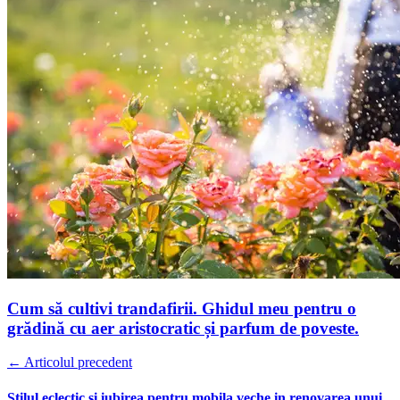
Cum să cultivi trandafirii. Ghidul meu pentru o
grădină cu aer aristocratic și parfum de poveste.
← Articolul precedent
Stilul eclectic si iubirea pentru mobila veche in renovarea unui