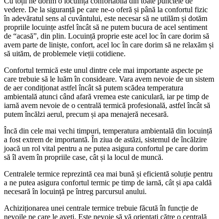
Cu toții ne dorim o locuință confortabilă din toate punctele de
vedere. De la siguranță pe care ne-o oferă și până la confortul fizic
în adevăratul sens al cuvântului, este necesar să ne utilăm și dotăm
propriile locuințe astfel încât să ne putem bucura de acel sentiment
de “acasă”, din plin. Locuință proprie este acel loc în care dorim să
avem parte de liniște, confort, acel loc în care dorim să ne relaxăm și
să uităm, de problemele vieții cotidiene.
Confortul termică este unul dintre cele mai importante aspecte pe
care trebuie să le luăm în consideare. Vara avem nevoie de un sistem
de aer condiționat astfel încât să putem scădea temperatura
ambientală atunci când afară vremea este caniculară, iar pe timp de
iarnă avem nevoie de o centrală termică profesională, astfel încât să
putem încălzi aerul, precum și apa menajeră necesară.
Încă din cele mai vechi timpuri, temperatura ambientală din locuință
a fost extrem de importantă. În ziua de astăzi, sistemul de încălzire
joacă un rol vital pentru a ne putea asigura confortul pe care dorim
să îl avem în propriile case, cât și la locul de muncă.
Centralele termice reprezintă cea mai bună și eficientă soluție pentru
a ne putea asigura confortul termic pe timp de iarnă, cât și apa caldă
necesară în locuință pe întreg parcursul anului.
Achiziționarea unei centrale termice trebuie făcută în funcție de
nevoile pe care le aveți. Este nevoie să vă orientați către o centrală