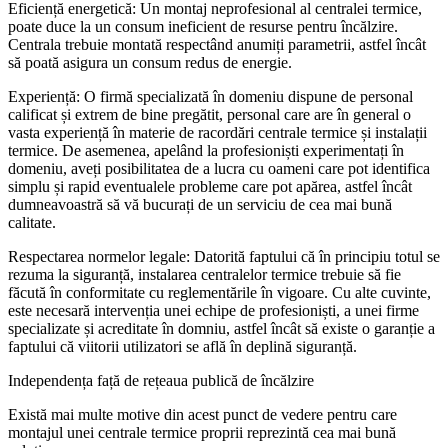
Eficiență energetică: Un montaj neprofesional al centralei termice,
poate duce la un consum ineficient de resurse pentru încălzire.
Centrala trebuie montată respectând anumiți parametrii, astfel încât
să poată asigura un consum redus de energie.
Experiență: O firmă specializată în domeniu dispune de personal
calificat și extrem de bine pregătit, personal care are în general o
vasta experiență în materie de racordări centrale termice și instalații
termice. De asemenea, apelând la profesioniști experimentați în
domeniu, aveți posibilitatea de a lucra cu oameni care pot identifica
simplu și rapid eventualele probleme care pot apărea, astfel încât
dumneavoastră să vă bucurați de un serviciu de cea mai bună
calitate.
Respectarea normelor legale: Datorită faptului că în principiu totul se
rezuma la siguranță, instalarea centralelor termice trebuie să fie
făcută în conformitate cu reglementările în vigoare. Cu alte cuvinte,
este necesară intervenția unei echipe de profesioniști, a unei firme
specializate și acreditate în domniu, astfel încât să existe o garanție a
faptului că viitorii utilizatori se află în deplină siguranță.
Independența față de rețeaua publică de încălzire
Există mai multe motive din acest punct de vedere pentru care
montajul unei centrale termice proprii reprezintă cea mai bună