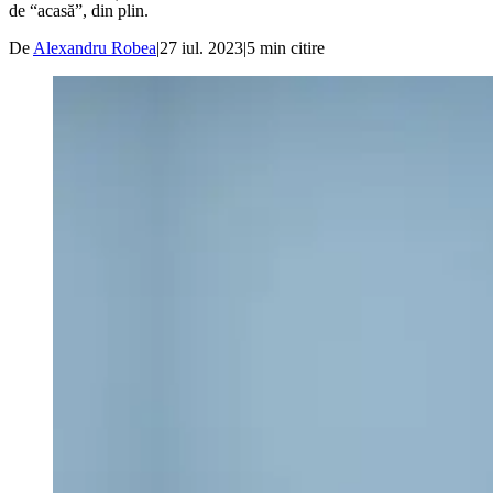
de “acasă”, din plin.
De
Alexandru Robea
|
27 iul. 2023
|
5
min citire