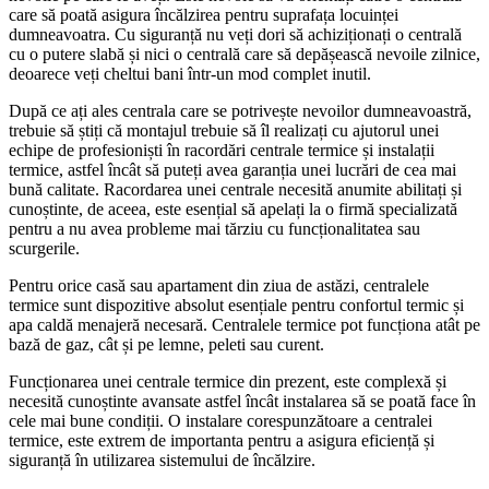
care să poată asigura încălzirea pentru suprafața locuinței
dumneavoatra. Cu siguranță nu veți dori să achiziționați o centrală
cu o putere slabă și nici o centrală care să depășească nevoile zilnice,
deoarece veți cheltui bani într-un mod complet inutil.
După ce ați ales centrala care se potrivește nevoilor dumneavoastră,
trebuie să știți că montajul trebuie să îl realizați cu ajutorul unei
echipe de profesioniști în racordări centrale termice și instalații
termice, astfel încât să puteți avea garanția unei lucrări de cea mai
bună calitate. Racordarea unei centrale necesită anumite abilitați și
cunoștinte, de aceea, este esențial să apelați la o firmă specializată
pentru a nu avea probleme mai tărziu cu funcționalitatea sau
scurgerile.
Pentru orice casă sau apartament din ziua de astăzi, centralele
termice sunt dispozitive absolut esențiale pentru confortul termic și
apa caldă menajeră necesară. Centralele termice pot funcționa atât pe
bază de gaz, cât și pe lemne, peleti sau curent.
Funcționarea unei centrale termice din prezent, este complexă și
necesită cunoștinte avansate astfel încât instalarea să se poată face în
cele mai bune condiții. O instalare corespunzătoare a centralei
termice, este extrem de importanta pentru a asigura eficiență și
siguranță în utilizarea sistemului de încălzire.