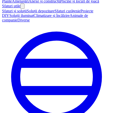
Plante
Amenajări
Anexe și construcții
Piscine și locuri de joacă
Sfaturi utile
Sfaturi și soluții
Soluții depozitare
Sfaturi curățenie
Proiecte
DIY
Soluții iluminat
Climatizare și încălzire
Animale de
companie
Diverse