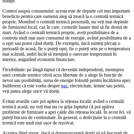
soluție.
Control asupra consumului: acesta este de departe cel mai important
beneficiu pentru care oamenii aleg să treacă la o centrală termică
proprie. Montând o centrală termică personală, nu veți mai depinde
de furnizorul local, caz în care, costurile lunare tind să fie destul de
mari. Având o centrală termică proprie, aveți posibilitatea de a
controla mult mai ușor consumul de energie, având posibilitatea de a
o opri sau porni când doriți. De exemplu, dacă sunteți plecați o
perioadă de acasă, fie o puteți opri, fie o puteți seta pe o temperatura
mai scăzută, astfel încât să mențină o oarecare temperatură în
interior, asigurând economii financiare.
Flexibilitate: pe lângă faptul că deventiti independenți, montajrea
unei centrale termice oferă acea libertate de a alege în funcție de
nevoi sau posibilități, sursa de energie folosită pentru încălzirea apei.
Indiferent că este vorba despre
gaz
, electricitate, lemne sau peleti,
veți putea alege orice vă doriți.
Evitați avariile care pot apărea la rețeaua locală: având o centrală
termică acasă, nu veți mai sta cu grija faptului că pot apărea
probleme de furnizare a apei calde din rețeaua locală. În acest fel, vă
puteți bucura de continuitate. În general, o defecțiune la o centrală
termică este mult mai ușor de rezolvat.
Acestea fiind spuse, dacă și dumneavoastră doriți să vă bucurați de