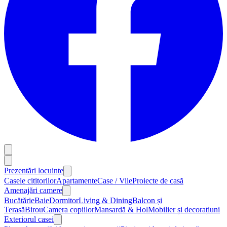
Prezentări locuințe
Casele cititorilor
Apartamente
Case / Vile
Proiecte de casă
Amenajări camere
Bucătărie
Baie
Dormitor
Living & Dining
Balcon și
Terasă
Birou
Camera copiilor
Mansardă & Hol
Mobilier și decorațiuni
Exteriorul casei