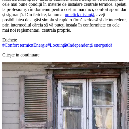
cele mai bune condiții în materie de instalare centrale termice, apelați
la profesioniști în domeniu pentru costuri mai mici, confort sporit dar
și siguranță. Din fericire, la numai
un click distanță
, aveți
posibilitatea de a găsi simplu și rapid o firmă serioasă și de încredere,
prin intermediul căreia să vă puteți instala în conformitate cu cele
mai noi reglementari, centrala proprie.
Etichete
#
Confort termic
#
Energie
#
Locuință
#
Independență energetică
Citește în continuare