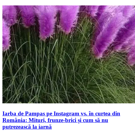
Iarba de Pampas pe Instagram vs. în curtea din
România: Mituri, frunze-brici și cum să nu
putrezească la iarnă