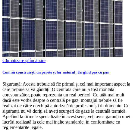
Climatizare și încălzire
Cum să construiești un perete solar natural: Un ghid pas cu pas
Siguranță: Acesta trebuie să fie primul și cel mai important aspect la
care trebuie să vă gândiți. O centrală care nu a fost montată
corespunzător, poate reprezenta un real pericol. Cu atât mai mult
dacă este vorba despre o centrală pe gaz, montajul trebuie să fie
realizat de către o echipă autorizată de profesioniști în domeniu. Cu
siguranță nu vă doriți să aveți scurgeri de gaze la centrală termică.
Apelând la firmele specializate în acest sens, veți avea garanția unei
lucrări realizată la cele mai înalte standarde, în conformitate cu
reglementările legale.