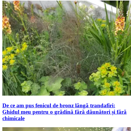
De ce am pus fenicul de bronz lângă trandafiri:
Ghidul meu pentru o grădină fără dăunători și fără
chimicale