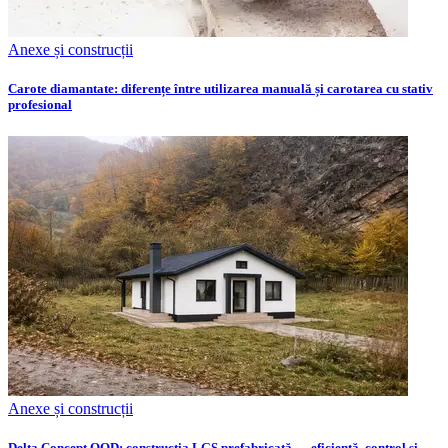
Anexe și construcții
Carote diamantate: diferențe între utilizarea manuală și carotarea cu stativ
profesional
Anexe și construcții
Delta Concept OOD: construcția LGS prefabricată — eficiență, control și