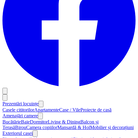
Prezentări locuințe
Casele cititorilor
Apartamente
Case / Vile
Proiecte de casă
Amenajări camere
Bucătărie
Baie
Dormitor
Living & Dining
Balcon și
Terasă
Birou
Camera copiilor
Mansardă & Hol
Mobilier și decorațiuni
Exteriorul casei