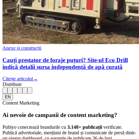
Anexe și construcții
Cauți prestator de foraje puțuri? Site-ul Eco Drill
indică detalii sursa independentă de apă curată
Citește articolul
→
Distribuie
EN
Content Marketing
Ai nevoie de campanii de content marketing?
Publyo conectează brandurile cu
3.148
+ publicații
verificate.
Publică advertoriale, mențiuni de brand și comunicate de presă dintr-
un singur dashboard, cu garanție de publicare 36 de luni.