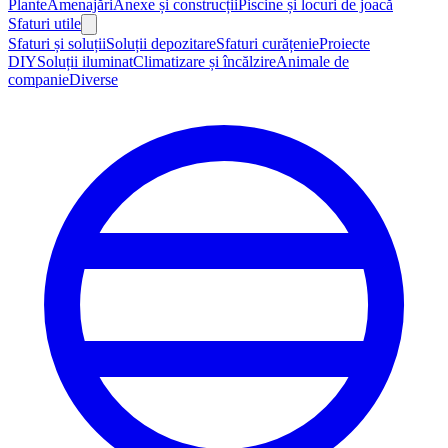
Plante
Amenajări
Anexe și construcții
Piscine și locuri de joacă
Sfaturi utile
Sfaturi și soluții
Soluții depozitare
Sfaturi curățenie
Proiecte
DIY
Soluții iluminat
Climatizare și încălzire
Animale de
companie
Diverse