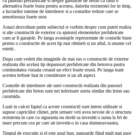
cu panouri prefabricate si despre gardurile de beton ca fiind o
alternativa foarte buna pentru acestea, datorita rezistentei lor in timp,
a lucrarilor minime de intretinere si a costurilor reduse care se
amortizeaza foarte usor.
Astazi dezvoltam putin subiectul si vorbim despre cum puteti realiza
si alte constructii de exterior cu ajutorul elementelor prefabricate
cum ar fi garajele. Pe langa avantajele reprezentate de costurile bune
pentru o constructie de acest tip mai obtineti si un altul, si anume cel
estetic.
Dupa cum vedeti din imaginile de mai sus o constructie de exterior
realizata din acelasi tip depanouri prefabricate din betonva pastra
continuitatea vizuala creand un efect foarte reusit. Pe langa toate
acestea trebuie luat in considerare si un alt aspect.
Costurile de intretinere ale unei constructii realizata din panouri
prefabricate din beton sunt net inferioare uneia similar din lemn sau
caramida.
Luati in calcul faptul ca aceste constructii sunt intens utilizate si
supuse capriciilor climei, prin urmare veti avea nevoie de o structura
rezistenta in care cu siguranta nu doriti sa investiti o suma la fel de
mare precum cea pe care ati investit-o in casa dumneavoastra.
Timpul de executie si el este unul bun, panourile fiind mult mai usor