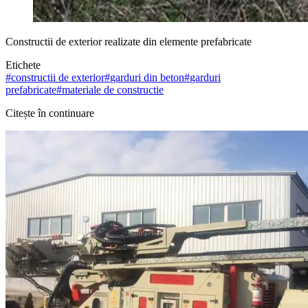
Constructii de exterior realizate din elemente prefabricate
Etichete
#
constructii de exterior
#
garduri din beton
#
garduri
prefabricate
#
materiale de constructie
Citește în continuare