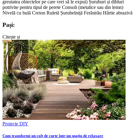
greutatea obiectelor pe care vrei să le expui) Șuruburi și dibluri
potrivite pentru tipul de perete Consoli (metalice sau din lemn)
Nivelă cu bulă Creion Ruletă Șurubelniță Ferăstrău Hârtie abrazivă
Pași:
Citește și
Proiecte DIY
Cum transformi un colț de curte într-un spațiu de relaxare