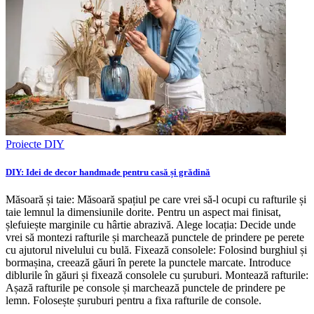
Proiecte DIY
DIY: Idei de decor handmade pentru casă și grădină
Măsoară și taie: Măsoară spațiul pe care vrei să-l ocupi cu rafturile și
taie lemnul la dimensiunile dorite. Pentru un aspect mai finisat,
șlefuiește marginile cu hârtie abrazivă. Alege locația: Decide unde
vrei să montezi rafturile și marchează punctele de prindere pe perete
cu ajutorul nivelului cu bulă. Fixează consolele: Folosind burghiul și
bormașina, creează găuri în perete la punctele marcate. Introduce
diblurile în găuri și fixează consolele cu șuruburi. Montează rafturile:
Așază rafturile pe console și marchează punctele de prindere pe
lemn. Folosește șuruburi pentru a fixa rafturile de console.