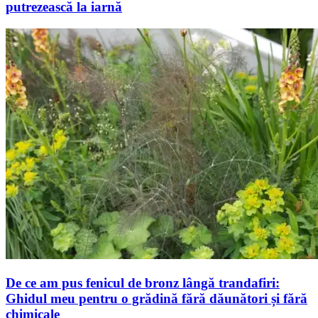
putrezească la iarnă
De ce am pus fenicul de bronz lângă trandafiri:
Ghidul meu pentru o grădină fără dăunători și fără
chimicale