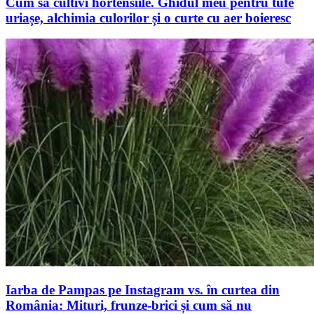
Cum să cultivi hortensiile. Ghidul meu pentru tufe
uriașe, alchimia culorilor și o curte cu aer boieresc
Iarba de Pampas pe Instagram vs. în curtea din
România: Mituri, frunze-brici și cum să nu