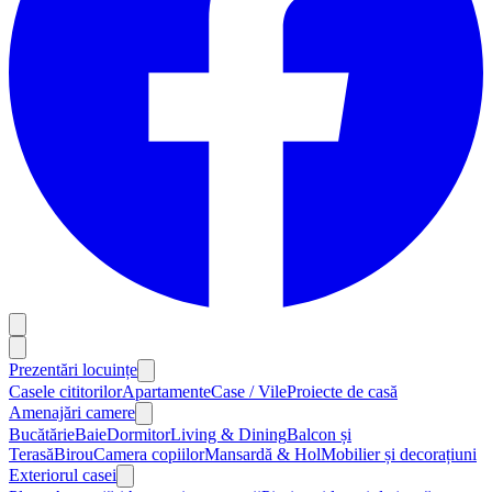
Prezentări locuințe
Casele cititorilor
Apartamente
Case / Vile
Proiecte de casă
Amenajări camere
Bucătărie
Baie
Dormitor
Living & Dining
Balcon și
Terasă
Birou
Camera copiilor
Mansardă & Hol
Mobilier și decorațiuni
Exteriorul casei