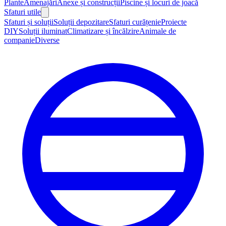
Plante
Amenajări
Anexe și construcții
Piscine și locuri de joacă
Sfaturi utile
Sfaturi și soluții
Soluții depozitare
Sfaturi curățenie
Proiecte
DIY
Soluții iluminat
Climatizare și încălzire
Animale de
companie
Diverse