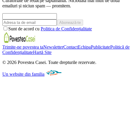
Curatoriate de redacție săptămânal. Niciodată mai mult de două
emailuri și niciun spam — promitem.
Abonează-te
Sunt de acord cu
Politica de Confidențialitate
Trimite-ne povestea ta
Newsletter
Contact
Echipa
Publicitate
Politică de
Confidențialitate
Hartă Site
©
2026
Povestea Casei.
Toate drepturile rezervate.
Un website din familia