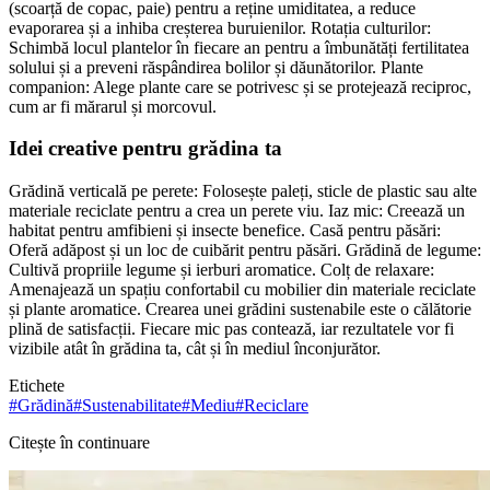
(scoarță de copac, paie) pentru a reține umiditatea, a reduce
evaporarea și a inhiba creșterea buruienilor. Rotația culturilor:
Schimbă locul plantelor în fiecare an pentru a îmbunătăți fertilitatea
solului și a preveni răspândirea bolilor și dăunătorilor. Plante
companion: Alege plante care se potrivesc și se protejează reciproc,
cum ar fi mărarul și morcovul.
Idei creative pentru grădina ta
Grădină verticală pe perete: Folosește paleți, sticle de plastic sau alte
materiale reciclate pentru a crea un perete viu. Iaz mic: Creează un
habitat pentru amfibieni și insecte benefice. Casă pentru păsări:
Oferă adăpost și un loc de cuibărit pentru păsări. Grădină de legume:
Cultivă propriile legume și ierburi aromatice. Colț de relaxare:
Amenajează un spațiu confortabil cu mobilier din materiale reciclate
și plante aromatice. Crearea unei grădini sustenabile este o călătorie
plină de satisfacții. Fiecare mic pas contează, iar rezultatele vor fi
vizibile atât în grădina ta, cât și în mediul înconjurător.
Etichete
#
Grădină
#
Sustenabilitate
#
Mediu
#
Reciclare
Citește în continuare