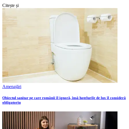
Citește și
Amenajări
Obiectul sanitar pe care românii îl ignoră, însă hotelurile de lux îl consideră
obligatoriu