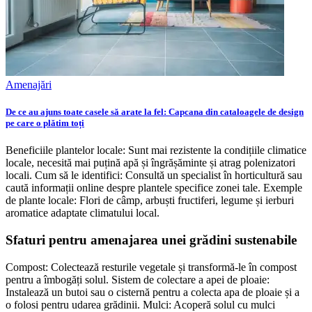
Amenajări
De ce au ajuns toate casele să arate la fel: Capcana din cataloagele de design
pe care o plătim toți
Beneficiile plantelor locale: Sunt mai rezistente la condițiile climatice
locale, necesită mai puțină apă și îngrășăminte și atrag polenizatori
locali. Cum să le identifici: Consultă un specialist în horticultură sau
caută informații online despre plantele specifice zonei tale. Exemple
de plante locale: Flori de câmp, arbuști fructiferi, legume și ierburi
aromatice adaptate climatului local.
Sfaturi pentru amenajarea unei grădini sustenabile
Compost: Colectează resturile vegetale și transformă-le în compost
pentru a îmbogăți solul. Sistem de colectare a apei de ploaie:
Instalează un butoi sau o cisternă pentru a colecta apa de ploaie și a
o folosi pentru udarea grădinii. Mulci: Acoperă solul cu mulci