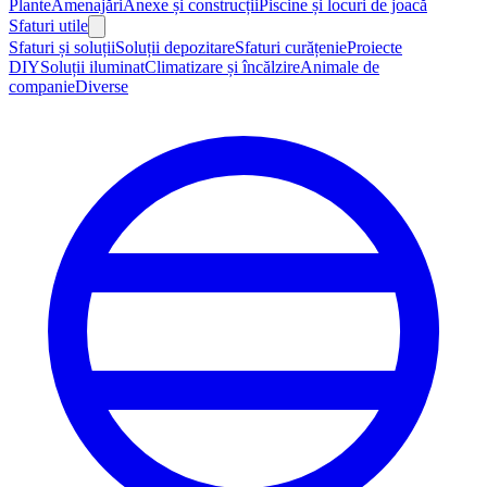
Plante
Amenajări
Anexe și construcții
Piscine și locuri de joacă
Sfaturi utile
Sfaturi și soluții
Soluții depozitare
Sfaturi curățenie
Proiecte
DIY
Soluții iluminat
Climatizare și încălzire
Animale de
companie
Diverse