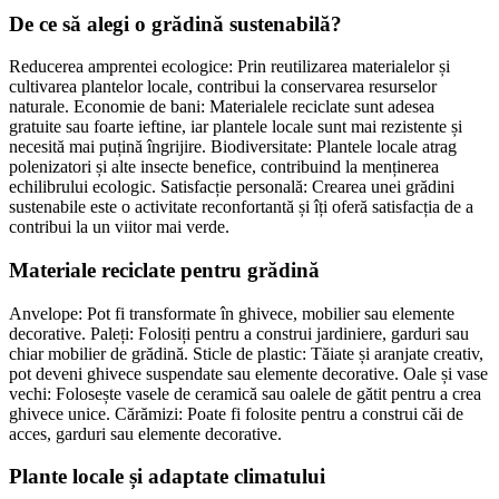
De ce să alegi o grădină sustenabilă?
Reducerea amprentei ecologice: Prin reutilizarea materialelor și
cultivarea plantelor locale, contribui la conservarea resurselor
naturale. Economie de bani: Materialele reciclate sunt adesea
gratuite sau foarte ieftine, iar plantele locale sunt mai rezistente și
necesită mai puțină îngrijire. Biodiversitate: Plantele locale atrag
polenizatori și alte insecte benefice, contribuind la menținerea
echilibrului ecologic. Satisfacție personală: Crearea unei grădini
sustenabile este o activitate reconfortantă și îți oferă satisfacția de a
contribui la un viitor mai verde.
Materiale reciclate pentru grădină
Anvelope: Pot fi transformate în ghivece, mobilier sau elemente
decorative. Paleți: Folosiți pentru a construi jardiniere, garduri sau
chiar mobilier de grădină. Sticle de plastic: Tăiate și aranjate creativ,
pot deveni ghivece suspendate sau elemente decorative. Oale și vase
vechi: Folosește vasele de ceramică sau oalele de gătit pentru a crea
ghivece unice. Cărămizi: Poate fi folosite pentru a construi căi de
acces, garduri sau elemente decorative.
Plante locale și adaptate climatului