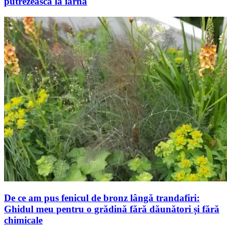
putrezească la iarnă
De ce am pus fenicul de bronz lângă trandafiri:
Ghidul meu pentru o grădină fără dăunători și fără
chimicale