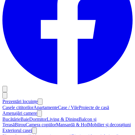
Prezentări locuințe
Casele cititorilor
Apartamente
Case / Vile
Proiecte de casă
Amenajări camere
Bucătărie
Baie
Dormitor
Living & Dining
Balcon și
Terasă
Birou
Camera copiilor
Mansardă & Hol
Mobilier și decorațiuni
Exteriorul casei