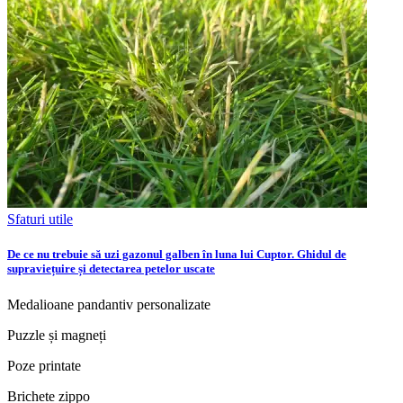
Sfaturi utile
De ce nu trebuie să uzi gazonul galben în luna lui Cuptor. Ghidul de
supraviețuire și detectarea petelor uscate
Medalioane pandantiv personalizate
Puzzle și magneți
Poze printate
Brichete zippo