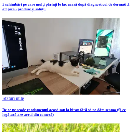
5 schimbări pe care mulți părinți le fac acasă după diagnosticul de dermatită
atopică - produse și soluții
Sfaturi utile
De ce ne scade randamentul acasă sau la birou fără să ne dăm seama (Și ce
legătură are aerul din cameră)