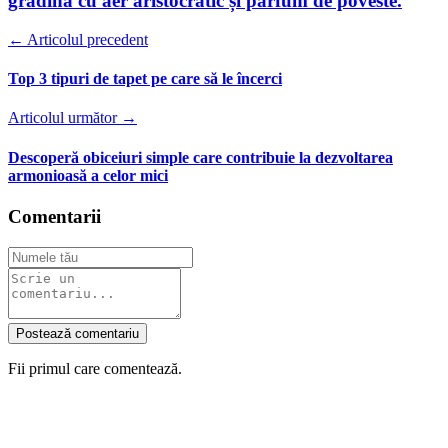
grădină cu aer aristocratic și parfum de poveste.
← Articolul precedent
Top 3 tipuri de tapet pe care să le încerci
Articolul următor →
Descoperă obiceiuri simple care contribuie la dezvoltarea
armonioasă a celor mici
Comentarii
Postează comentariu
Fii primul care comentează.