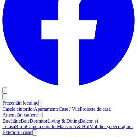
Prezentări locuințe
Casele cititorilor
Apartamente
Case / Vile
Proiecte de casă
Amenajări camere
Bucătărie
Baie
Dormitor
Living & Dining
Balcon și
Terasă
Birou
Camera copiilor
Mansardă & Hol
Mobilier și decorațiuni
Exteriorul casei