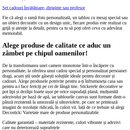
Set cadouri învățătoare, diriginte sau profesor
Fie că alegi o ramă foto personalizată, un tablou cu mesaj special sau
un obiect decorativ cu un design unic, fiecare produs este realizat cu
grijă și atenție la detalii, pentru ca tu să poți oferi ceva cu adevărat
memorabil.
Alege produse de calitate ce aduc un
zâmbet pe chipul oamenilor!
De la transformarea unei camere monotone într-o încăpere cu
personalitate, la oferirea unui cadou special și personalizat persoanei
dragi, acum știi unde găsești soluțiile ideale pentru decorare și
cadouri. Alege produsele potrivite pentru a-ți înfrumuseța casa sau
pentru a-i face fericiți pe cei de lângă tine. Stickerele decorative se
pot lipi și dezlipi foarte ușor pe orice suprafață plană, mulțumită
adezivului pe bază de apă, iar tablourile canvas sunt formate dintr-o
pânză rezistentă la umezeală și ultraviolete, pe care se printează
imagini de rezoluție ridicată, în culori vii. Iată de ce trebuie să alegi
Decostick: Varietate mare de produse personalizabile
Calitate garantată – materiale rezistente, culori vibrante și adezivi
care nu deteriorează suprafețele