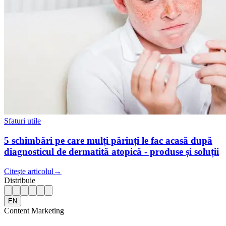
Sfaturi utile
5 schimbări pe care mulți părinți le fac acasă după
diagnosticul de dermatită atopică - produse și soluții
Citește articolul
→
Distribuie
EN
Content Marketing