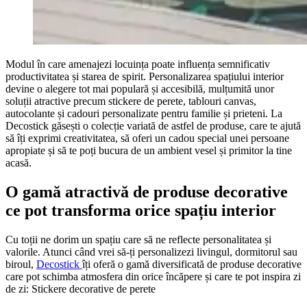
Modul în care amenajezi locuința poate influența semnificativ
productivitatea și starea de spirit. Personalizarea spațiului interior
devine o alegere tot mai populară și accesibilă, mulțumită unor
soluții atractive precum stickere de perete, tablouri canvas,
autocolante și cadouri personalizate pentru familie și prieteni. La
Decostick găsești o colecție variată de astfel de produse, care te ajută
să îți exprimi creativitatea, să oferi un cadou special unei persoane
apropiate și să te poți bucura de un ambient vesel și primitor la tine
acasă.
O gamă atractivă de produse decorative
ce pot transforma orice spațiu interior
Cu toții ne dorim un spațiu care să ne reflecte personalitatea și
valorile. Atunci când vrei să-ți personalizezi livingul, dormitorul sau
biroul,
Decostick
îți oferă o gamă diversificată de produse decorative
care pot schimba atmosfera din orice încăpere și care te pot inspira zi
de zi: Stickere decorative de perete