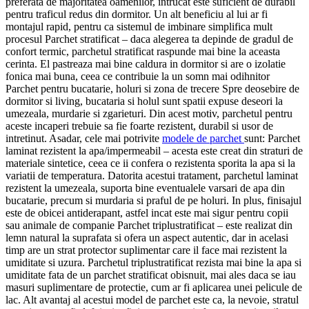
preferata de majoritatea oamenilor, intrucat este suficient de durabil
pentru traficul redus din dormitor. Un alt beneficiu al lui ar fi
montajul rapid, pentru ca sistemul de imbinare simplifica mult
procesul Parchet stratificat – daca alegerea ta depinde de gradul de
confort termic, parchetul stratificat raspunde mai bine la aceasta
cerinta. El pastreaza mai bine caldura in dormitor si are o izolatie
fonica mai buna, ceea ce contribuie la un somn mai odihnitor
Parchet pentru bucatarie, holuri si zona de trecere Spre deosebire de
dormitor si living, bucataria si holul sunt spatii expuse deseori la
umezeala, murdarie si zgarieturi. Din acest motiv, parchetul pentru
aceste incaperi trebuie sa fie foarte rezistent, durabil si usor de
intretinut. Asadar, cele mai potrivite
modele de parchet
sunt: Parchet
laminat rezistent la apa/impermeabil – acesta este creat din straturi de
materiale sintetice, ceea ce ii confera o rezistenta sporita la apa si la
variatii de temperatura. Datorita acestui tratament, parchetul laminat
rezistent la umezeala, suporta bine eventualele varsari de apa din
bucatarie, precum si murdaria si praful de pe holuri. In plus, finisajul
este de obicei antiderapant, astfel incat este mai sigur pentru copii
sau animale de companie Parchet triplustratificat – este realizat din
lemn natural la suprafata si ofera un aspect autentic, dar in acelasi
timp are un strat protector suplimentar care il face mai rezistent la
umiditate si uzura. Parchetul triplustratificat rezista mai bine la apa si
umiditate fata de un parchet stratificat obisnuit, mai ales daca se iau
masuri suplimentare de protectie, cum ar fi aplicarea unei pelicule de
lac. Alt avantaj al acestui model de parchet este ca, la nevoie, stratul