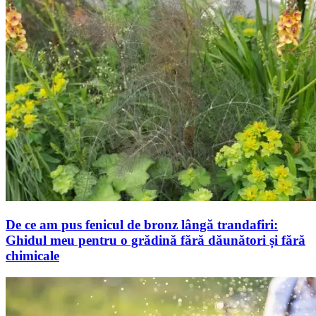
De ce am pus fenicul de bronz lângă trandafiri:
Ghidul meu pentru o grădină fără dăunători și fără
chimicale