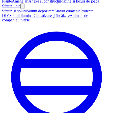
Plante
Amenajări
Anexe și construcții
Piscine și locuri de joacă
Sfaturi utile
Sfaturi și soluții
Soluții depozitare
Sfaturi curățenie
Proiecte
DIY
Soluții iluminat
Climatizare și încălzire
Animale de
companie
Diverse