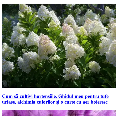
Cum să cultivi hortensiile. Ghidul meu pentru tufe
uriașe, alchimia culorilor și o curte cu aer boieresc