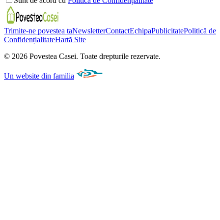
Sunt de acord cu
Politica de Confidențialitate
Trimite-ne povestea ta
Newsletter
Contact
Echipa
Publicitate
Politică de
Confidențialitate
Hartă Site
©
2026
Povestea Casei.
Toate drepturile rezervate.
Un website din familia