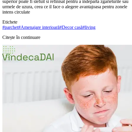
superior poate fi slefuit si refinisat pentru a indeparta zgarieturile sau
urmele de uzura, ceea ce il face o alegere avantajoasa pentru zonele
intens circulate
Etichete
#
parchet
#
Amenajare interioară
#
Decor casă
#
living
Citește în continuare