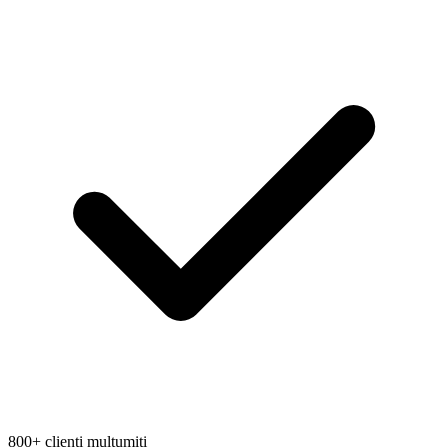
800+ clienți mulțumiți