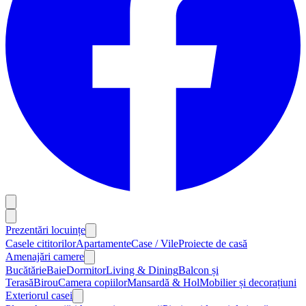
Prezentări locuințe
Casele cititorilor
Apartamente
Case / Vile
Proiecte de casă
Amenajări camere
Bucătărie
Baie
Dormitor
Living & Dining
Balcon și
Terasă
Birou
Camera copiilor
Mansardă & Hol
Mobilier și decorațiuni
Exteriorul casei