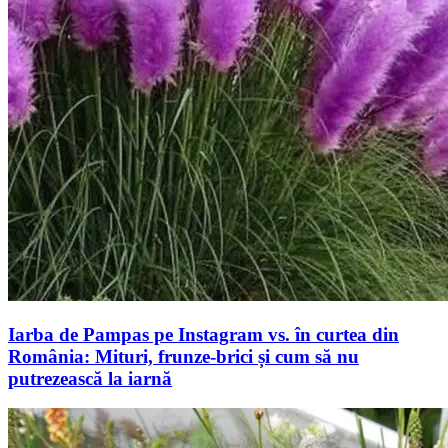
Iarba de Pampas pe Instagram vs. în curtea din
România: Mituri, frunze-brici și cum să nu
putrezească la iarnă