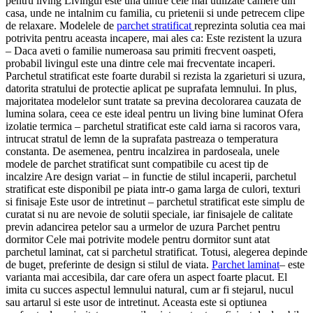
pentru living Livingul este una dintre cele mai utilizate camere din
casa, unde ne intalnim cu familia, cu prietenii si unde petrecem clipe
de relaxare. Modelele de
parchet stratificat
reprezinta solutia cea mai
potrivita pentru aceasta incapere, mai ales ca: Este rezistent la uzura
– Daca aveti o familie numeroasa sau primiti frecvent oaspeti,
probabil livingul este una dintre cele mai frecventate incaperi.
Parchetul stratificat este foarte durabil si rezista la zgarieturi si uzura,
datorita stratului de protectie aplicat pe suprafata lemnului. In plus,
majoritatea modelelor sunt tratate sa previna decolorarea cauzata de
lumina solara, ceea ce este ideal pentru un living bine luminat Ofera
izolatie termica – parchetul stratificat este cald iarna si racoros vara,
intrucat stratul de lemn de la suprafata pastreaza o temperatura
constanta. De asemenea, pentru incalzirea in pardoseala, unele
modele de parchet stratificat sunt compatibile cu acest tip de
incalzire Are design variat – in functie de stilul incaperii, parchetul
stratificat este disponibil pe piata intr-o gama larga de culori, texturi
si finisaje Este usor de intretinut – parchetul stratificat este simplu de
curatat si nu are nevoie de solutii speciale, iar finisajele de calitate
previn adancirea petelor sau a urmelor de uzura Parchet pentru
dormitor Cele mai potrivite modele pentru dormitor sunt atat
parchetul laminat, cat si parchetul stratificat. Totusi, alegerea depinde
de buget, preferinte de design si stilul de viata.
Parchet laminat
– este
varianta mai accesibila, dar care ofera un aspect foarte placut. El
imita cu succes aspectul lemnului natural, cum ar fi stejarul, nucul
sau artarul si este usor de intretinut. Aceasta este si optiunea