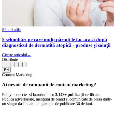
Sfaturi utile
5 schimbări pe care mulți părinți le fac acasă după
diagnosticul de dermatită atopică - produse și soluții
Citește articolul
→
Distribuie
EN
Content Marketing
Ai nevoie de campanii de content marketing?
Publyo conectează brandurile cu
3.148
+ publicații
verificate.
Publică advertoriale, mențiuni de brand și comunicate de presă dintr-
un singur dashboard, cu garanție de publicare 36 de luni.