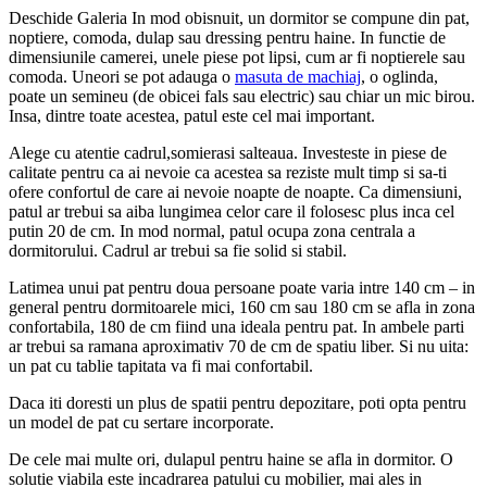
Deschide Galeria
In mod obisnuit, un dormitor se compune din pat,
noptiere, comoda, dulap sau dressing pentru haine. In functie de
dimensiunile camerei, unele piese pot lipsi, cum ar fi noptierele sau
comoda. Uneori se pot adauga o
masuta de machiaj
, o oglinda,
poate un semineu (de obicei fals sau electric) sau chiar un mic birou.
Insa, dintre toate acestea, patul este cel mai important.
Alege cu atentie cadrul,somierasi salteaua. Investeste in piese de
calitate pentru ca ai nevoie ca acestea sa reziste mult timp si sa-ti
ofere confortul de care ai nevoie noapte de noapte. Ca dimensiuni,
patul ar trebui sa aiba lungimea celor care il folosesc plus inca cel
putin 20 de cm. In mod normal, patul ocupa zona centrala a
dormitorului. Cadrul ar trebui sa fie solid si stabil.
Latimea unui pat pentru doua persoane poate varia intre 140 cm – in
general pentru dormitoarele mici, 160 cm sau 180 cm se afla in zona
confortabila, 180 de cm fiind una ideala pentru pat. In ambele parti
ar trebui sa ramana aproximativ 70 de cm de spatiu liber. Si nu uita:
un pat cu tablie tapitata va fi mai confortabil.
Daca iti doresti un plus de spatii pentru depozitare, poti opta pentru
un model de pat cu sertare incorporate.
De cele mai multe ori, dulapul pentru haine se afla in dormitor. O
solutie viabila este incadrarea patului cu mobilier, mai ales in