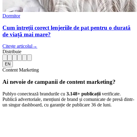
Dormitor
Cum întreții corect lenjeriile de pat pentru o durată
de viață mai mare?
Citește articolul
→
Distribuie
EN
Content Marketing
Ai nevoie de campanii de content marketing?
Publyo conectează brandurile cu
3.148
+ publicații
verificate.
Publică advertoriale, mențiuni de brand și comunicate de presă dintr-
un singur dashboard, cu garanție de publicare 36 de luni.