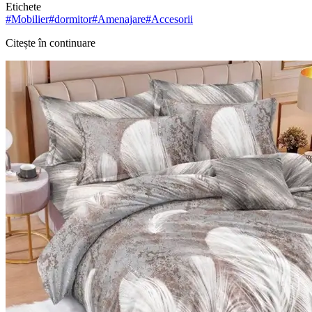
Etichete
#
Mobilier
#
dormitor
#
Amenajare
#
Accesorii
Citește în continuare