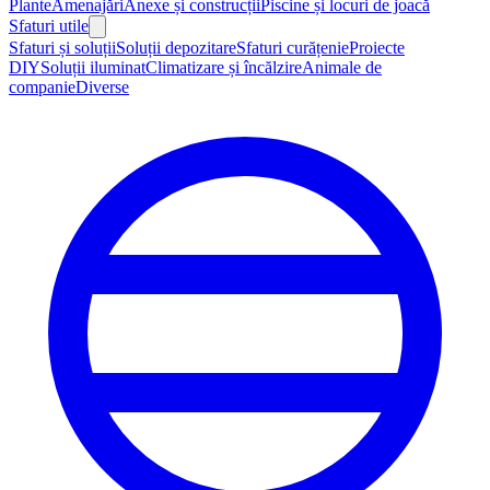
Plante
Amenajări
Anexe și construcții
Piscine și locuri de joacă
Sfaturi utile
Sfaturi și soluții
Soluții depozitare
Sfaturi curățenie
Proiecte
DIY
Soluții iluminat
Climatizare și încălzire
Animale de
companie
Diverse