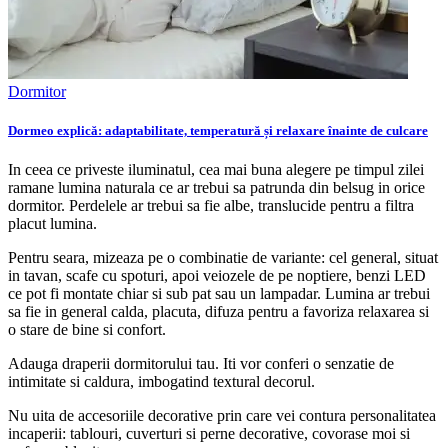
Dormitor
Dormeo explică: adaptabilitate, temperatură și relaxare înainte de culcare
In ceea ce priveste iluminatul, cea mai buna alegere pe timpul zilei
ramane lumina naturala ce ar trebui sa patrunda din belsug in orice
dormitor. Perdelele ar trebui sa fie albe, translucide pentru a filtra
placut lumina.
Pentru seara, mizeaza pe o combinatie de variante: cel general, situat
in tavan, scafe cu spoturi, apoi veiozele de pe noptiere, benzi LED
ce pot fi montate chiar si sub pat sau un lampadar. Lumina ar trebui
sa fie in general calda, placuta, difuza pentru a favoriza relaxarea si
o stare de bine si confort.
Adauga draperii dormitorului tau. Iti vor conferi o senzatie de
intimitate si caldura, imbogatind textural decorul.
Nu uita de accesoriile decorative prin care vei contura personalitatea
incaperii: tablouri, cuverturi si perne decorative, covorase moi si