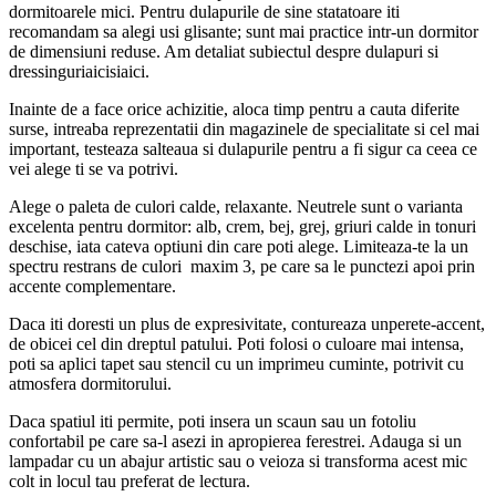
dormitoarele mici. Pentru dulapurile de sine statatoare iti
recomandam sa alegi usi glisante; sunt mai practice intr-un dormitor
de dimensiuni reduse. Am detaliat subiectul despre dulapuri si
dressinguriaicisiaici.
Inainte de a face orice achizitie, aloca timp pentru a cauta diferite
surse, intreaba reprezentatii din magazinele de specialitate si cel mai
important, testeaza salteaua si dulapurile pentru a fi sigur ca ceea ce
vei alege ti se va potrivi.
Alege o paleta de culori calde, relaxante. Neutrele sunt o varianta
excelenta pentru dormitor: alb, crem, bej, grej, griuri calde in tonuri
deschise, iata cateva optiuni din care poti alege. Limiteaza-te la un
spectru restrans de culori maxim 3, pe care sa le punctezi apoi prin
accente complementare.
Daca iti doresti un plus de expresivitate, contureaza unperete-accent,
de obicei cel din dreptul patului. Poti folosi o culoare mai intensa,
poti sa aplici tapet sau stencil cu un imprimeu cuminte, potrivit cu
atmosfera dormitorului.
Daca spatiul iti permite, poti insera un scaun sau un fotoliu
confortabil pe care sa-l asezi in apropierea ferestrei. Adauga si un
lampadar cu un abajur artistic sau o veioza si transforma acest mic
colt in locul tau preferat de lectura.