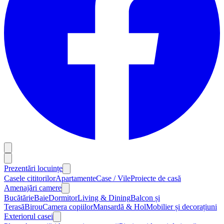
Prezentări locuințe
Casele cititorilor
Apartamente
Case / Vile
Proiecte de casă
Amenajări camere
Bucătărie
Baie
Dormitor
Living & Dining
Balcon și
Terasă
Birou
Camera copiilor
Mansardă & Hol
Mobilier și decorațiuni
Exteriorul casei