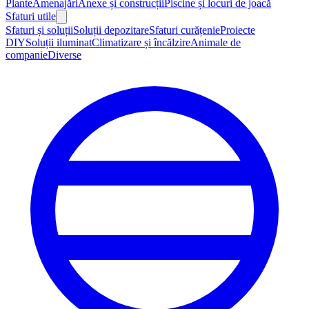
Plante
Amenajări
Anexe și construcții
Piscine și locuri de joacă
Sfaturi utile
Sfaturi și soluții
Soluții depozitare
Sfaturi curățenie
Proiecte
DIY
Soluții iluminat
Climatizare și încălzire
Animale de
companie
Diverse