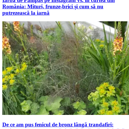
Iarba de Pampas pe Instagram vs. în curtea din
România: Mituri, frunze-brici și cum să nu
putrezească la iarnă
De ce am pus fenicul de bronz lângă trandafiri: