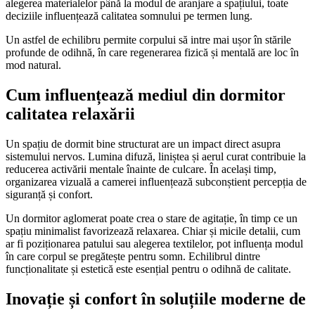
alegerea materialelor până la modul de aranjare a spațiului, toate
deciziile influențează calitatea somnului pe termen lung.
Un astfel de echilibru permite corpului să intre mai ușor în stările
profunde de odihnă, în care regenerarea fizică și mentală are loc în
mod natural.
Cum influențează mediul din dormitor
calitatea relaxării
Un spațiu de dormit bine structurat are un impact direct asupra
sistemului nervos. Lumina difuză, liniștea și aerul curat contribuie la
reducerea activării mentale înainte de culcare. În același timp,
organizarea vizuală a camerei influențează subconștient percepția de
siguranță și confort.
Un dormitor aglomerat poate crea o stare de agitație, în timp ce un
spațiu minimalist favorizează relaxarea. Chiar și micile detalii, cum
ar fi poziționarea patului sau alegerea textilelor, pot influența modul
în care corpul se pregătește pentru somn. Echilibrul dintre
funcționalitate și estetică este esențial pentru o odihnă de calitate.
Inovație și confort în soluțiile moderne de