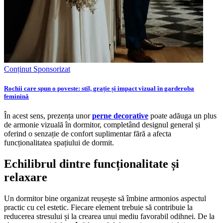
Conținut Sponsorizat
Rochii care spun o poveste: stil, grație și impact vizual în garderoba
feminină
În acest sens, prezența unor
perne decorative
poate adăuga un plus
de armonie vizuală în dormitor, completând designul general și
oferind o senzație de confort suplimentar fără a afecta
funcționalitatea spațiului de dormit.
Echilibrul dintre funcționalitate și
relaxare
Un dormitor bine organizat reușește să îmbine armonios aspectul
practic cu cel estetic. Fiecare element trebuie să contribuie la
reducerea stresului și la crearea unui mediu favorabil odihnei. De la