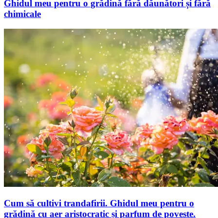
Ghidul meu pentru o grădină fără dăunători și fără
chimicale
Cum să cultivi trandafirii. Ghidul meu pentru o
grădină cu aer aristocratic și parfum de poveste.