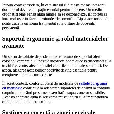
Într-un context modern, în care stresul zilnic este tot mai prezent,
dormitorul devine un spațiu esențial pentru refacere. Un mediu
ordonat și bine aerisit ajută mintea să se deconecteze, iar corpul să
intre mai ușor în fazele profunde ale somnului. Lipsa acestor condiții
poate duce la un somn fragmentat și la o stare de oboseală
persistentă.
Suportul ergonomic și rolul materialelor
avansate
Un somn de calitate depinde în mare măsură de suportul oferit
coloanei vertebrale. O poziție incorectă poate duce la disconfort și la
treziri frecvente, afectând astfel ciclurile naturale ale somnului. De
aceea, alegerea accesoriilor potrivite devine esențială pentru
menținerea unei posturi corecte.
În acest context, confortul oferit de modelele de
saltele cu spuma
cu memorie
contribuie la adaptarea suprafeței de dormit la conturul
corpului, reducând presiunea exercitată asupra zonelor sensibile.
Această adaptare ajută la relaxarea musculaturii și la îmbunătățirea
calității odihnei pe termen lung.
Susținerea corectă a zonei cervicale