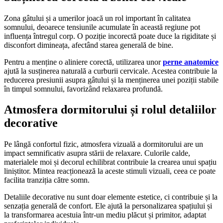
Zona gâtului și a umerilor joacă un rol important în calitatea
somnului, deoarece tensiunile acumulate în această regiune pot
influența întregul corp. O poziție incorectă poate duce la rigiditate și
disconfort dimineața, afectând starea generală de bine.
Pentru a menține o aliniere corectă, utilizarea unor
perne anatomice
ajută la susținerea naturală a curburii cervicale. Acestea contribuie la
reducerea presiunii asupra gâtului și la menținerea unei poziții stabile
în timpul somnului, favorizând relaxarea profundă.
Atmosfera dormitorului și rolul detaliilor
decorative
Pe lângă confortul fizic, atmosfera vizuală a dormitorului are un
impact semnificativ asupra stării de relaxare. Culorile calde,
materialele moi și decorul echilibrat contribuie la crearea unui spațiu
liniștitor. Mintea reacționează la aceste stimuli vizuali, ceea ce poate
facilita tranziția către somn.
Detaliile decorative nu sunt doar elemente estetice, ci contribuie și la
senzația generală de confort. Ele ajută la personalizarea spațiului și
la transformarea acestuia într-un mediu plăcut și primitor, adaptat