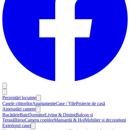
Prezentări locuințe
Casele cititorilor
Apartamente
Case / Vile
Proiecte de casă
Amenajări camere
Bucătărie
Baie
Dormitor
Living & Dining
Balcon și
Terasă
Birou
Camera copiilor
Mansardă & Hol
Mobilier și decorațiuni
Exteriorul casei