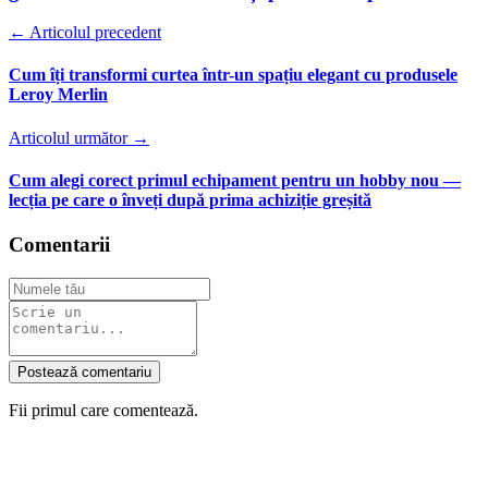
← Articolul precedent
Cum îți transformi curtea într-un spațiu elegant cu produsele
Leroy Merlin
Articolul următor →
Cum alegi corect primul echipament pentru un hobby nou —
lecția pe care o înveți după prima achiziție greșită
Comentarii
Postează comentariu
Fii primul care comentează.