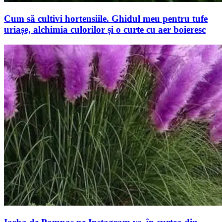
Cum să cultivi hortensiile. Ghidul meu pentru tufe
uriașe, alchimia culorilor și o curte cu aer boieresc