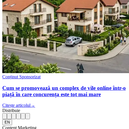
Conținut Sponsorizat
Cum se promovează un complex de vile online într-o
piață în care concurența este tot mai mare
Citește articolul
→
Distribuie
EN
Content Marketing