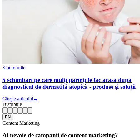
Sfaturi utile
5 schimbări pe care mulți părinți le fac acasă după
diagnosticul de dermatită atopică - produse și soluții
Citește articolul
→
Distribuie
EN
Content Marketing
Ai nevoie de campanii de content marketing?