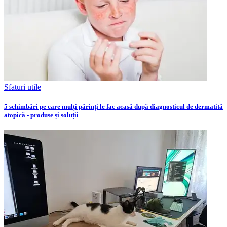
Sfaturi utile
5 schimbări pe care mulți părinți le fac acasă după diagnosticul de dermatită
atopică - produse și soluții