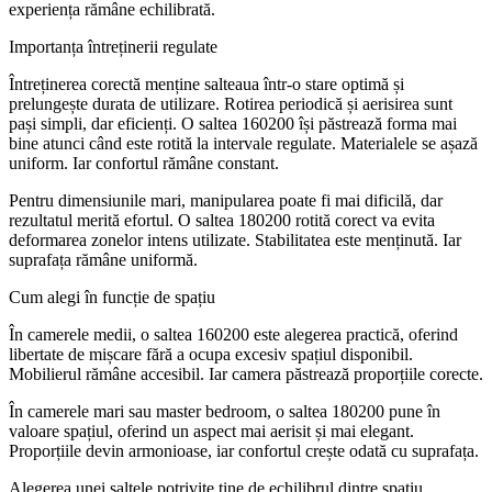
experiența rămâne echilibrată.
Importanța întreținerii regulate
Întreținerea corectă menține salteaua într-o stare optimă și
prelungește durata de utilizare. Rotirea periodică și aerisirea sunt
pași simpli, dar eficienți. O saltea 160200 își păstrează forma mai
bine atunci când este rotită la intervale regulate. Materialele se așază
uniform. Iar confortul rămâne constant.
Pentru dimensiunile mari, manipularea poate fi mai dificilă, dar
rezultatul merită efortul. O saltea 180200 rotită corect va evita
deformarea zonelor intens utilizate. Stabilitatea este menținută. Iar
suprafața rămâne uniformă.
Cum alegi în funcție de spațiu
În camerele medii, o saltea 160200 este alegerea practică, oferind
libertate de mișcare fără a ocupa excesiv spațiul disponibil.
Mobilierul rămâne accesibil. Iar camera păstrează proporțiile corecte.
În camerele mari sau master bedroom, o saltea 180200 pune în
valoare spațiul, oferind un aspect mai aerisit și mai elegant.
Proporțiile devin armonioase, iar confortul crește odată cu suprafața.
Alegerea unei saltele potrivite ține de echilibrul dintre spațiu,