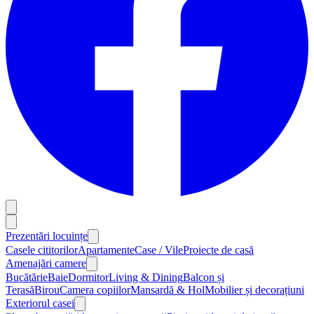
Prezentări locuințe
Casele cititorilor
Apartamente
Case / Vile
Proiecte de casă
Amenajări camere
Bucătărie
Baie
Dormitor
Living & Dining
Balcon și
Terasă
Birou
Camera copiilor
Mansardă & Hol
Mobilier și decorațiuni
Exteriorul casei