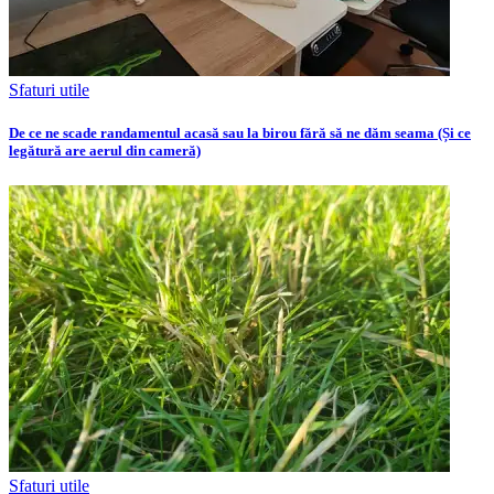
Sfaturi utile
De ce ne scade randamentul acasă sau la birou fără să ne dăm seama (Și ce
legătură are aerul din cameră)
Sfaturi utile