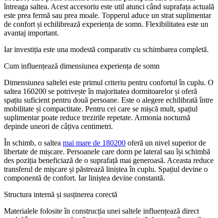
întreaga saltea. Acest accesoriu este util atunci când suprafața actuală
este prea fermă sau prea moale. Topperul aduce un strat suplimentar
de confort și echilibrează experiența de somn. Flexibilitatea este un
avantaj important.
Iar investiția este una modestă comparativ cu schimbarea completă.
Cum influențează dimensiunea experiența de somn
Dimensiunea saltelei este primul criteriu pentru confortul în cuplu. O
saltea 160200 se potrivește în majoritatea dormitoarelor și oferă
spațiu suficient pentru două persoane. Este o alegere echilibrată între
mobilitate și compactitate. Pentru cei care se mișcă mult, spațiul
suplimentar poate reduce trezirile repetate. Armonia nocturnă
depinde uneori de câțiva centimetri.
În schimb, o saltea
mai mare de 180200
oferă un nivel superior de
libertate de mișcare. Persoanele care dorm pe lateral sau își schimbă
des poziția beneficiază de o suprafață mai generoasă. Aceasta reduce
transferul de mișcare și păstrează liniștea în cuplu. Spațiul devine o
componentă de confort. Iar liniștea devine constantă.
Structura internă și susținerea corectă
Materialele folosite în construcția unei saltele influențează direct