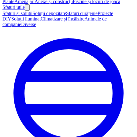
Plante
Amenajări
Anexe și construcții
Piscine și locuri de joacă
Sfaturi utile
Sfaturi și soluții
Soluții depozitare
Sfaturi curățenie
Proiecte
DIY
Soluții iluminat
Climatizare și încălzire
Animale de
companie
Diverse