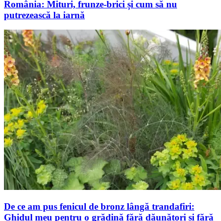
România: Mituri, frunze-brici și cum să nu
putrezească la iarnă
De ce am pus fenicul de bronz lângă trandafiri:
Ghidul meu pentru o grădină fără dăunători și fără