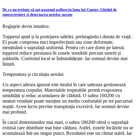
De ce nu trebuie să uzi gazonul galben în luna lui Cuptor. Ghidul de
supraviețuire și detectarea petelor uscate
Reglajele devin intuitive.
Topperul ajută și la protejarea saltelei, prelungindu-i durata de viață.
El poate compensa mici imperfecțiuni sau zone deformate,
menținând o suprafață uniformă. Pentru cei care dorm pe lateral,
topperul reduce presiunea în zonele sensibile precum umerii și
șoldurile. Confortul local se îmbunătățește. Iar somnul devine mai
liniștit.
Temperatura și circulația aerului
Un aspect adesea ignorat este modul în care salteaua gestionează
temperatura corpului. Materialele respirabile permit evaporarea
umidității și reduc acumularea de căldură. O saltea 160200 cu
straturi ventilate poate menține un mediu confortabil pe tot parcursul
nopții. Acest lucru previne transpirația excesivă. Iar somnul devine
mai profund.
În cazul dimensiunilor mai mari, o saltea 180200 oferă o suprafață
extinsă care distribuie mai bine căldura. Astfel, zonele încălzite nu se
acumulează într-un singur punct. Rezultatul este un climat stabil. Iar