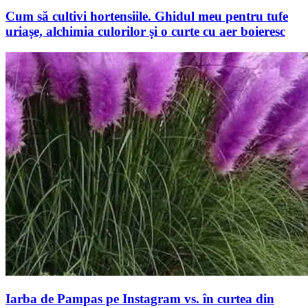
Cum să cultivi hortensiile. Ghidul meu pentru tufe
uriașe, alchimia culorilor și o curte cu aer boieresc
Iarba de Pampas pe Instagram vs. în curtea din