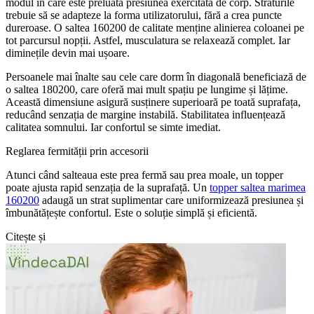
modul în care este preluată presiunea exercitată de corp. Straturile
trebuie să se adapteze la forma utilizatorului, fără a crea puncte
dureroase. O saltea 160200 de calitate menține alinierea coloanei pe
tot parcursul nopții. Astfel, musculatura se relaxează complet. Iar
diminețile devin mai ușoare.
Persoanele mai înalte sau cele care dorm în diagonală beneficiază de
o saltea 180200, care oferă mai mult spațiu pe lungime și lățime.
Această dimensiune asigură susținere superioară pe toată suprafața,
reducând senzația de margine instabilă. Stabilitatea influențează
calitatea somnului. Iar confortul se simte imediat.
Reglarea fermității prin accesorii
Atunci când salteaua este prea fermă sau prea moale, un topper
poate ajusta rapid senzația de la suprafață. Un
topper saltea marimea
160200
adaugă un strat suplimentar care uniformizează presiunea și
îmbunătățește confortul. Este o soluție simplă și eficientă.
Citește și