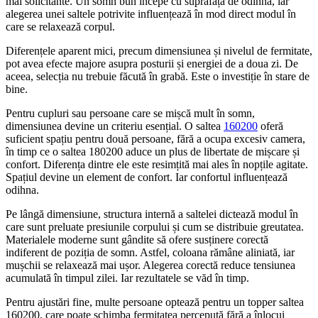
mai solicitante. Un somn bun începe cu suprafața de odihnă, iar
alegerea unei saltele potrivite influențează în mod direct modul în
care se relaxează corpul.
Diferențele aparent mici, precum dimensiunea și nivelul de fermitate,
pot avea efecte majore asupra posturii și energiei de a doua zi. De
aceea, selecția nu trebuie făcută în grabă. Este o investiție în stare de
bine.
Pentru cupluri sau persoane care se mișcă mult în somn,
dimensiunea devine un criteriu esențial. O saltea
160200
oferă
suficient spațiu pentru două persoane, fără a ocupa excesiv camera,
în timp ce o saltea 180200 aduce un plus de libertate de mișcare și
confort. Diferența dintre ele este resimțită mai ales în nopțile agitate.
Spațiul devine un element de confort. Iar confortul influențează
odihna.
Pe lângă dimensiune, structura internă a saltelei dictează modul în
care sunt preluate presiunile corpului și cum se distribuie greutatea.
Materialele moderne sunt gândite să ofere susținere corectă
indiferent de poziția de somn. Astfel, coloana rămâne aliniată, iar
mușchii se relaxează mai ușor. Alegerea corectă reduce tensiunea
acumulată în timpul zilei. Iar rezultatele se văd în timp.
Pentru ajustări fine, multe persoane optează pentru un topper saltea
160200, care poate schimba fermitatea percepută fără a înlocui