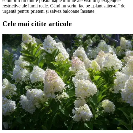
echilibrul fin dintre posibilitățile infinite ale visului și exigențele
restrictive ale lumii reale. Când nu scriu, fac pe „plant sitter-ul” de
urgență pentru prieteni și salvez balcoane însetate.
Cele mai citite articole