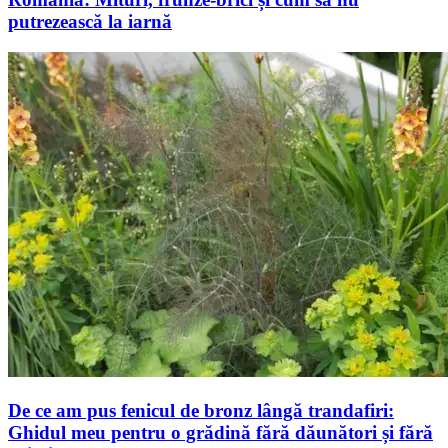
putrezească la iarnă
De ce am pus fenicul de bronz lângă trandafiri:
Ghidul meu pentru o grădină fără dăunători și fără