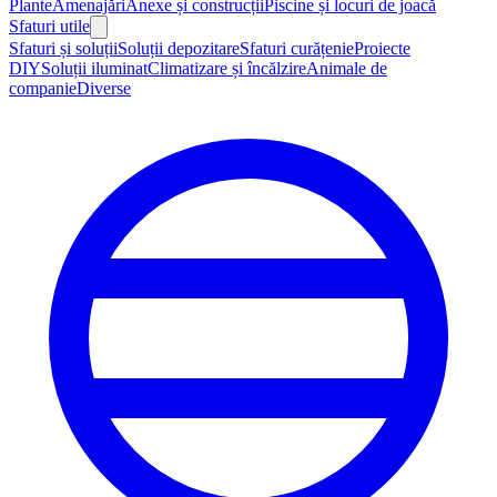
Plante
Amenajări
Anexe și construcții
Piscine și locuri de joacă
Sfaturi utile
Sfaturi și soluții
Soluții depozitare
Sfaturi curățenie
Proiecte
DIY
Soluții iluminat
Climatizare și încălzire
Animale de
companie
Diverse