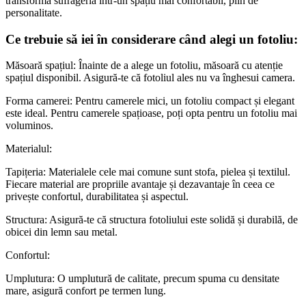
transforma sufrageria într-un spațiu mai confortabil, plin de
personalitate.
Ce trebuie să iei în considerare când alegi un fotoliu:
Măsoară spațiul: Înainte de a alege un fotoliu, măsoară cu atenție
spațiul disponibil. Asigură-te că fotoliul ales nu va înghesui camera.
Forma camerei: Pentru camerele mici, un fotoliu compact și elegant
este ideal. Pentru camerele spațioase, poți opta pentru un fotoliu mai
voluminos.
Materialul:
Tapițeria: Materialele cele mai comune sunt stofa, pielea și textilul.
Fiecare material are propriile avantaje și dezavantaje în ceea ce
privește confortul, durabilitatea și aspectul.
Structura: Asigură-te că structura fotoliului este solidă și durabilă, de
obicei din lemn sau metal.
Confortul:
Umplutura: O umplutură de calitate, precum spuma cu densitate
mare, asigură confort pe termen lung.