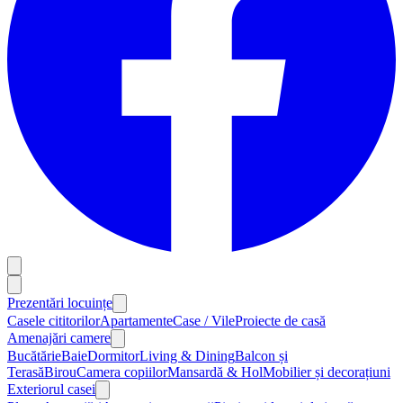
Prezentări locuințe
Casele cititorilor
Apartamente
Case / Vile
Proiecte de casă
Amenajări camere
Bucătărie
Baie
Dormitor
Living & Dining
Balcon și
Terasă
Birou
Camera copiilor
Mansardă & Hol
Mobilier și decorațiuni
Exteriorul casei