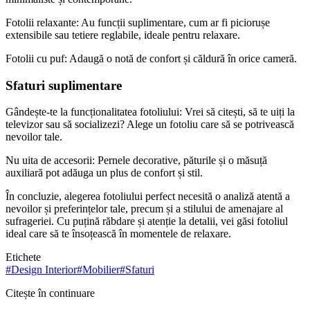
Fotolii relaxante: Au funcții suplimentare, cum ar fi piciorușe
extensibile sau tetiere reglabile, ideale pentru relaxare.
Fotolii cu puf: Adaugă o notă de confort și căldură în orice cameră.
Sfaturi suplimentare
Gândește-te la funcționalitatea fotoliului: Vrei să citești, să te uiți la
televizor sau să socializezi? Alege un fotoliu care să se potrivească
nevoilor tale.
Nu uita de accesorii: Pernele decorative, păturile și o măsuță
auxiliară pot adăuga un plus de confort și stil.
În concluzie, alegerea fotoliului perfect necesită o analiză atentă a
nevoilor și preferințelor tale, precum și a stilului de amenajare al
sufrageriei. Cu puțină răbdare și atenție la detalii, vei găsi fotoliul
ideal care să te însoțească în momentele de relaxare.
Etichete
#
Design Interior
#
Mobilier
#
Sfaturi
Citește în continuare