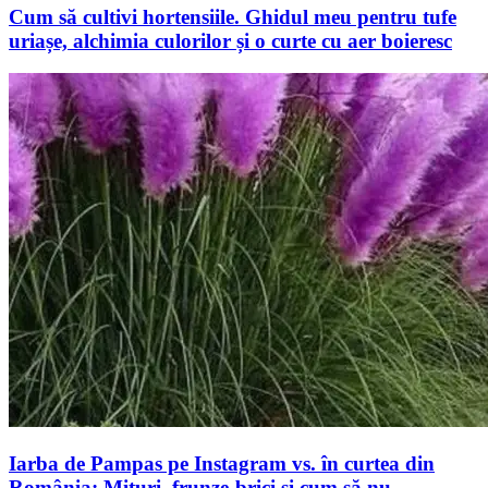
Cum să cultivi hortensiile. Ghidul meu pentru tufe
uriașe, alchimia culorilor și o curte cu aer boieresc
Iarba de Pampas pe Instagram vs. în curtea din
România: Mituri, frunze-brici și cum să nu