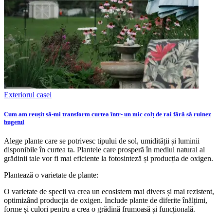
Exteriorul casei
Cum am reușit să-mi transform curtea într- un mic colț de rai fără să ruinez
bugetul
Alege plante care se potrivesc tipului de sol, umidității și luminii
disponibile în curtea ta. Plantele care prosperă în mediul natural al
grădinii tale vor fi mai eficiente la fotosinteză și producția de oxigen.
Plantează o varietate de plante:
O varietate de specii va crea un ecosistem mai divers și mai rezistent,
optimizând producția de oxigen. Include plante de diferite înălțimi,
forme și culori pentru a crea o grădină frumoasă și funcțională.