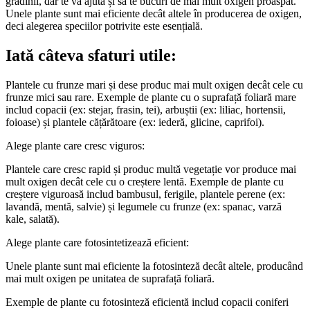
grădinii, dar te va ajuta și să te bucuri de mai mult oxigen proaspăt.
Unele plante sunt mai eficiente decât altele în producerea de oxigen,
deci alegerea speciilor potrivite este esențială.
Iată câteva sfaturi utile:
Plantele cu frunze mari și dese produc mai mult oxigen decât cele cu
frunze mici sau rare. Exemple de plante cu o suprafață foliară mare
includ copacii (ex: stejar, frasin, tei), arbuștii (ex: liliac, hortensii,
foioase) și plantele cățărătoare (ex: iederă, glicine, caprifoi).
Alege plante care cresc viguros:
Plantele care cresc rapid și produc multă vegetație vor produce mai
mult oxigen decât cele cu o creștere lentă. Exemple de plante cu
creștere viguroasă includ bambusul, ferigile, plantele perene (ex:
lavandă, mentă, salvie) și legumele cu frunze (ex: spanac, varză
kale, salată).
Alege plante care fotosintetizează eficient:
Unele plante sunt mai eficiente la fotosinteză decât altele, producând
mai mult oxigen pe unitatea de suprafață foliară.
Exemple de plante cu fotosinteză eficientă includ copacii coniferi