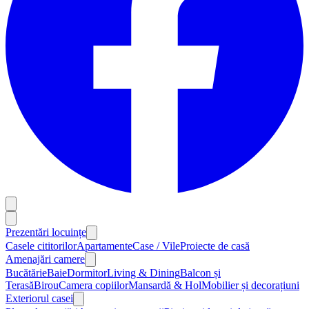
Prezentări locuințe
Casele cititorilor
Apartamente
Case / Vile
Proiecte de casă
Amenajări camere
Bucătărie
Baie
Dormitor
Living & Dining
Balcon și
Terasă
Birou
Camera copiilor
Mansardă & Hol
Mobilier și decorațiuni
Exteriorul casei