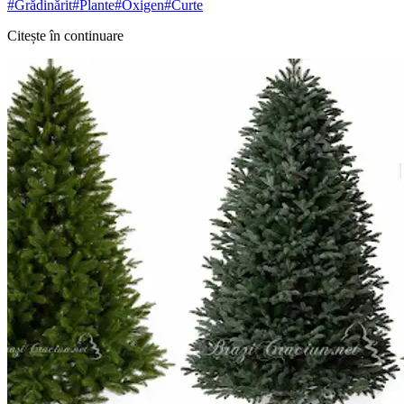
#
Grădinărit
#
Plante
#
Oxigen
#
Curte
Citește în continuare