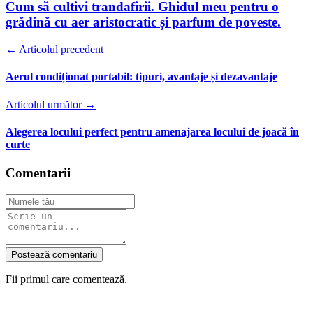
Cum să cultivi trandafirii. Ghidul meu pentru o
grădină cu aer aristocratic și parfum de poveste.
← Articolul precedent
Aerul condiționat portabil: tipuri, avantaje și dezavantaje
Articolul următor →
Alegerea locului perfect pentru amenajarea locului de joacă în
curte
Comentarii
Postează comentariu
Fii primul care comentează.