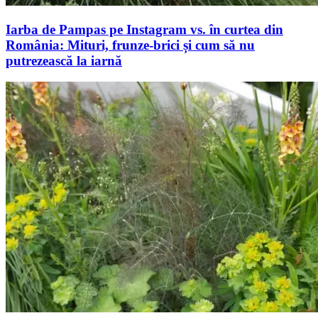
Iarba de Pampas pe Instagram vs. în curtea din
România: Mituri, frunze-brici și cum să nu
putrezească la iarnă