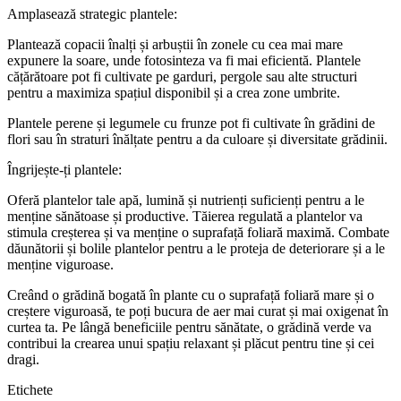
Amplasează strategic plantele:
Plantează copacii înalți și arbuștii în zonele cu cea mai mare
expunere la soare, unde fotosinteza va fi mai eficientă. Plantele
cățărătoare pot fi cultivate pe garduri, pergole sau alte structuri
pentru a maximiza spațiul disponibil și a crea zone umbrite.
Plantele perene și legumele cu frunze pot fi cultivate în grădini de
flori sau în straturi înălțate pentru a da culoare și diversitate grădinii.
Îngrijește-ți plantele:
Oferă plantelor tale apă, lumină și nutrienți suficienți pentru a le
menține sănătoase și productive. Tăierea regulată a plantelor va
stimula creșterea și va menține o suprafață foliară maximă. Combate
dăunătorii și bolile plantelor pentru a le proteja de deteriorare și a le
menține viguroase.
Creând o grădină bogată în plante cu o suprafață foliară mare și o
creștere viguroasă, te poți bucura de aer mai curat și mai oxigenat în
curtea ta. Pe lângă beneficiile pentru sănătate, o grădină verde va
contribui la crearea unui spațiu relaxant și plăcut pentru tine și cei
dragi.
Etichete