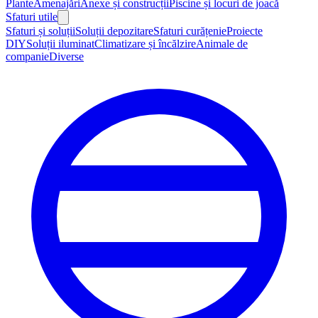
Plante
Amenajări
Anexe și construcții
Piscine și locuri de joacă
Sfaturi utile
Sfaturi și soluții
Soluții depozitare
Sfaturi curățenie
Proiecte
DIY
Soluții iluminat
Climatizare și încălzire
Animale de
companie
Diverse