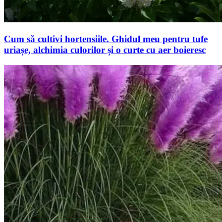
Cum să cultivi hortensiile. Ghidul meu pentru tufe
uriașe, alchimia culorilor și o curte cu aer boieresc