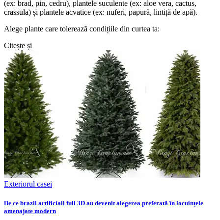
(ex: brad, pin, cedru), plantele suculente (ex: aloe vera, cactus,
crassula) și plantele acvatice (ex: nuferi, papură, lintiță de apă).
Alege plante care tolerează condițiile din curtea ta:
Citește și
Exteriorul casei
De ce brazii artificiali full 3D au devenit alegerea preferată în locuințele
amenajate modern