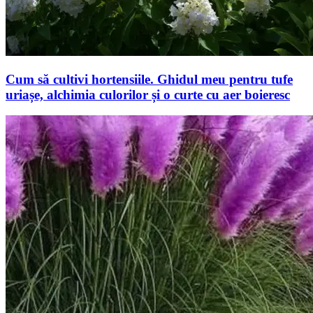
Cum să cultivi hortensiile. Ghidul meu pentru tufe
uriașe, alchimia culorilor și o curte cu aer boieresc