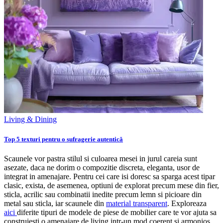
Living & Dining
Top 5 texturi pentru o sufragerie autentică
Scaunele vor pastra stilul si culoarea mesei in jurul careia sunt
asezate, daca ne dorim o compozitie discreta, eleganta, usor de
integrat in amenajare. Pentru cei care isi doresc sa sparga acest tipar
clasic, exista, de asemenea, optiuni de explorat precum mese din fier,
sticla, acrilic sau combinatii inedite precum lemn si picioare din
metal sau sticla, iar scaunele din
material transparent
. Exploreaza
aici
diferite tipuri de modele de piese de mobilier care te vor ajuta sa
construiesti o amenajare de living intr-un mod coerent si armonios.