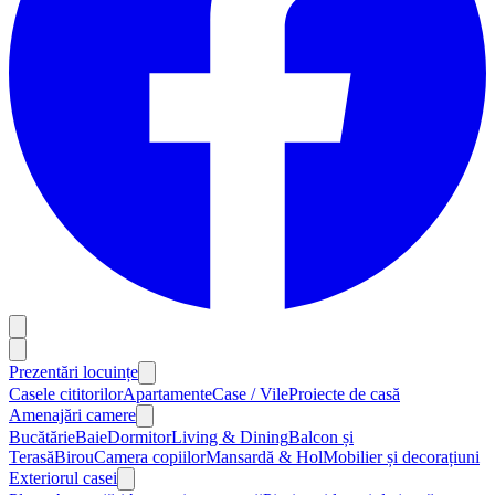
Prezentări locuințe
Casele cititorilor
Apartamente
Case / Vile
Proiecte de casă
Amenajări camere
Bucătărie
Baie
Dormitor
Living & Dining
Balcon și
Terasă
Birou
Camera copiilor
Mansardă & Hol
Mobilier și decorațiuni
Exteriorul casei