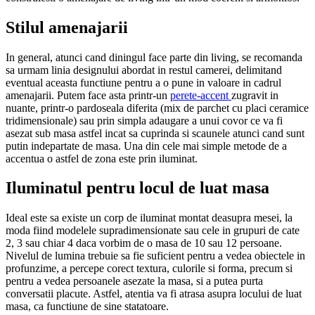
Stilul amenajarii
In general, atunci cand diningul face parte din living, se recomanda
sa urmam linia designului abordat in restul camerei, delimitand
eventual aceasta functiune pentru a o pune in valoare in cadrul
amenajarii. Putem face asta printr-un
perete-accent
zugravit in
nuante, printr-o pardoseala diferita (mix de parchet cu placi ceramice
tridimensionale) sau prin simpla adaugare a unui covor ce va fi
asezat sub masa astfel incat sa cuprinda si scaunele atunci cand sunt
putin indepartate de masa. Una din cele mai simple metode de a
accentua o astfel de zona este prin iluminat.
Iluminatul pentru locul de luat masa
Ideal este sa existe un corp de iluminat montat deasupra mesei, la
moda fiind modelele supradimensionate sau cele in grupuri de cate
2, 3 sau chiar 4 daca vorbim de o masa de 10 sau 12 persoane.
Nivelul de lumina trebuie sa fie suficient pentru a vedea obiectele in
profunzime, a percepe corect textura, culorile si forma, precum si
pentru a vedea persoanele asezate la masa, si a putea purta
conversatii placute. Astfel, atentia va fi atrasa asupra locului de luat
masa, ca functiune de sine statatoare.