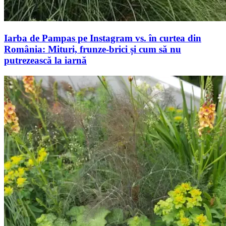
Iarba de Pampas pe Instagram vs. în curtea din
România: Mituri, frunze-brici și cum să nu
putrezească la iarnă