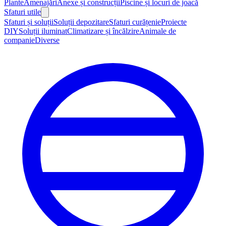
Plante
Amenajări
Anexe și construcții
Piscine și locuri de joacă
Sfaturi utile
Sfaturi și soluții
Soluții depozitare
Sfaturi curățenie
Proiecte
DIY
Soluții iluminat
Climatizare și încălzire
Animale de
companie
Diverse