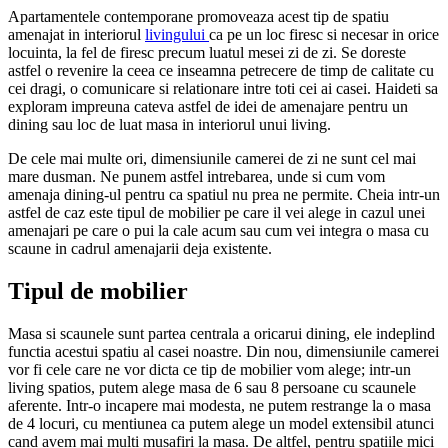
Apartamentele contemporane promoveaza acest tip de spatiu
amenajat in interiorul
livingului
ca pe un loc firesc si necesar in orice
locuinta, la fel de firesc precum luatul mesei zi de zi. Se doreste
astfel o revenire la ceea ce inseamna petrecere de timp de calitate cu
cei dragi, o comunicare si relationare intre toti cei ai casei. Haideti sa
exploram impreuna cateva astfel de idei de amenajare pentru un
dining sau loc de luat masa in interiorul unui living.
De cele mai multe ori, dimensiunile camerei de zi ne sunt cel mai
mare dusman. Ne punem astfel intrebarea, unde si cum vom
amenaja dining-ul pentru ca spatiul nu prea ne permite. Cheia intr-un
astfel de caz este tipul de mobilier pe care il vei alege in cazul unei
amenajari pe care o pui la cale acum sau cum vei integra o masa cu
scaune in cadrul amenajarii deja existente.
Tipul de mobilier
Masa si scaunele sunt partea centrala a oricarui dining, ele indeplind
functia acestui spatiu al casei noastre. Din nou, dimensiunile camerei
vor fi cele care ne vor dicta ce tip de mobilier vom alege; intr-un
living spatios, putem alege masa de 6 sau 8 persoane cu scaunele
aferente. Intr-o incapere mai modesta, ne putem restrange la o masa
de 4 locuri, cu mentiunea ca putem alege un model extensibil atunci
cand avem mai multi musafiri la masa. De altfel, pentru spatiile mici