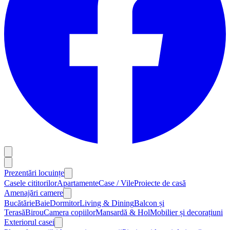
Prezentări locuințe
Casele cititorilor
Apartamente
Case / Vile
Proiecte de casă
Amenajări camere
Bucătărie
Baie
Dormitor
Living & Dining
Balcon și
Terasă
Birou
Camera copiilor
Mansardă & Hol
Mobilier și decorațiuni
Exteriorul casei