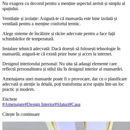
Nu exagera cu decorul pentru a menține aspectul aerisit și simplu al
spațiului.
Ventilație și izolație: Asigură-te că mansarda este bine izolată și
ventilată pentru a menține confortul termic.
Alege sisteme de încălzire și răcire adecvate pentru a face față
schimbărilor de temperatură.
Instalare tehnică adecvată: Dacă dorești să folosești tehnologie în
mansardă, asigură-te că există prize bune și acces la internet.
Designul interiorului personal: Nu uita să adaugi elemente care
reflectă personalitatea și stilul tău în designul interior al mansardei.
Amenajarea unei mansarde poate fi o provocare, dar cu o planificare
adecvată și atenție la detalii, poți transforma acest spațiu într-un loc
practic și modern.
Etichete
#
Amenajare
#
Design Interior
#
Sfaturi
#
Casa
Citește în continuare