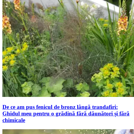
De ce am pus fenicul de bronz lângă trandafiri:
Ghidul meu pentru o grădină fără dăunători și fără
chimicale