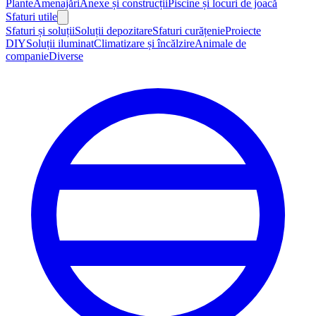
Plante
Amenajări
Anexe și construcții
Piscine și locuri de joacă
Sfaturi utile
Sfaturi și soluții
Soluții depozitare
Sfaturi curățenie
Proiecte
DIY
Soluții iluminat
Climatizare și încălzire
Animale de
companie
Diverse