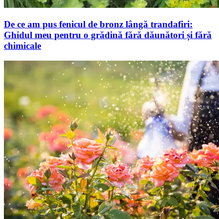
De ce am pus fenicul de bronz lângă trandafiri:
Ghidul meu pentru o grădină fără dăunători și fără
chimicale