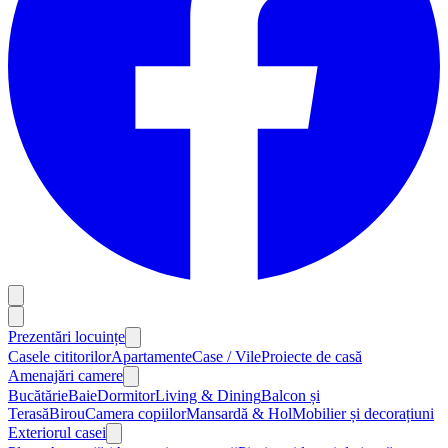
Prezentări locuințe
Casele cititorilor
Apartamente
Case / Vile
Proiecte de casă
Amenajări camere
Bucătărie
Baie
Dormitor
Living & Dining
Balcon și
Terasă
Birou
Camera copiilor
Mansardă & Hol
Mobilier și decorațiuni
Exteriorul casei