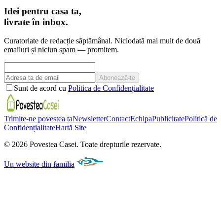
Idei pentru casa ta,
livrate în inbox.
Curatoriate de redacție săptămânal. Niciodată mai mult de două
emailuri și niciun spam — promitem.
Abonează-te
Sunt de acord cu
Politica de Confidențialitate
Trimite-ne povestea ta
Newsletter
Contact
Echipa
Publicitate
Politică de
Confidențialitate
Hartă Site
©
2026
Povestea Casei.
Toate drepturile rezervate.
Un website din familia