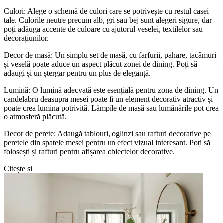
Culori: Alege o schemă de culori care se potrivește cu restul casei
tale. Culorile neutre precum alb, gri sau bej sunt alegeri sigure, dar
poți adăuga accente de culoare cu ajutorul veselei, textilelor sau
decorațiunilor.
Decor de masă: Un simplu set de masă, cu farfurii, pahare, tacâmuri
și veselă poate aduce un aspect plăcut zonei de dining. Poți să
adaugi și un ștergar pentru un plus de eleganță.
Lumină: O lumină adecvată este esențială pentru zona de dining. Un
candelabru deasupra mesei poate fi un element decorativ atractiv și
poate crea lumina potrivită. Lămpile de masă sau lumânările pot crea
o atmosferă plăcută.
Decor de perete: Adaugă tablouri, oglinzi sau rafturi decorative pe
peretele din spatele mesei pentru un efect vizual interesant. Poți să
folosești și rafturi pentru afișarea obiectelor decorative.
Citește și