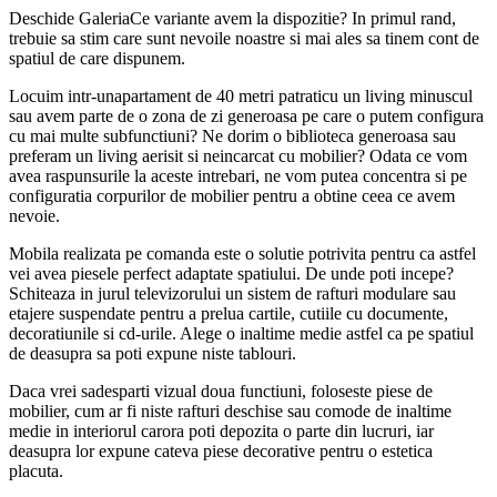
Deschide GaleriaCe variante avem la dispozitie? In primul rand,
trebuie sa stim care sunt nevoile noastre si mai ales sa tinem cont de
spatiul de care dispunem.
Locuim intr-unapartament de 40 metri patraticu un living minuscul
sau avem parte de o zona de zi generoasa pe care o putem configura
cu mai multe subfunctiuni? Ne dorim o biblioteca generoasa sau
preferam un living aerisit si neincarcat cu mobilier? Odata ce vom
avea raspunsurile la aceste intrebari, ne vom putea concentra si pe
configuratia corpurilor de mobilier pentru a obtine ceea ce avem
nevoie.
Mobila realizata pe comanda este o solutie potrivita pentru ca astfel
vei avea piesele perfect adaptate spatiului. De unde poti incepe?
Schiteaza in jurul televizorului un sistem de rafturi modulare sau
etajere suspendate pentru a prelua cartile, cutiile cu documente,
decoratiunile si cd-urile. Alege o inaltime medie astfel ca pe spatiul
de deasupra sa poti expune niste tablouri.
Daca vrei sadesparti vizual doua functiuni, foloseste piese de
mobilier, cum ar fi niste rafturi deschise sau comode de inaltime
medie in interiorul carora poti depozita o parte din lucruri, iar
deasupra lor expune cateva piese decorative pentru o estetica
placuta.