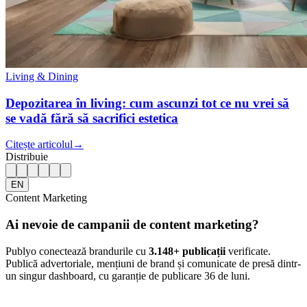
Living & Dining
Depozitarea în living: cum ascunzi tot ce nu vrei să
se vadă fără să sacrifici estetica
Citește articolul
→
Distribuie
EN
Content Marketing
Ai nevoie de campanii de content marketing?
Publyo conectează brandurile cu
3.148
+ publicații
verificate.
Publică advertoriale, mențiuni de brand și comunicate de presă dintr-
un singur dashboard, cu garanție de publicare 36 de luni.