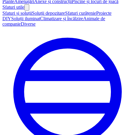
Plante
Amenajări
Anexe și construcții
Piscine și locuri de joacă
Sfaturi utile
Sfaturi și soluții
Soluții depozitare
Sfaturi curățenie
Proiecte
DIY
Soluții iluminat
Climatizare și încălzire
Animale de
companie
Diverse