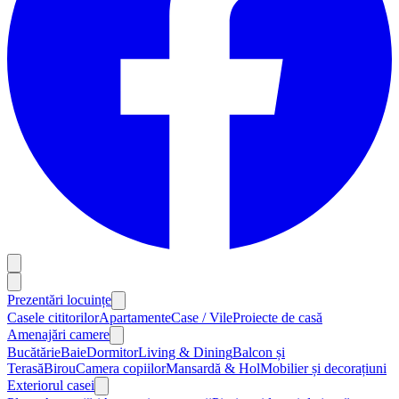
Prezentări locuințe
Casele cititorilor
Apartamente
Case / Vile
Proiecte de casă
Amenajări camere
Bucătărie
Baie
Dormitor
Living & Dining
Balcon și
Terasă
Birou
Camera copiilor
Mansardă & Hol
Mobilier și decorațiuni
Exteriorul casei