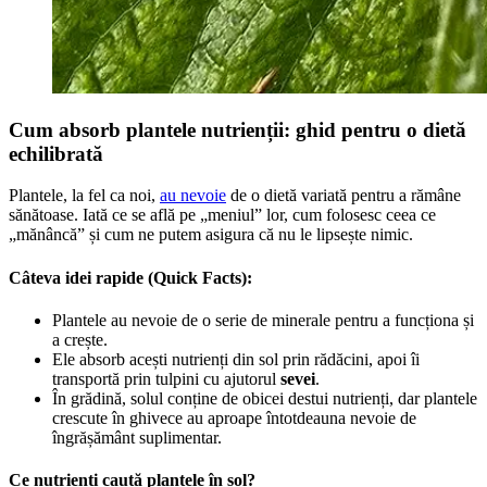
Cum absorb plantele nutrienții: ghid pentru o dietă
echilibrată
Plantele, la fel ca noi,
au nevoie
de o dietă variată pentru a rămâne
sănătoase. Iată ce se află pe „meniul” lor, cum folosesc ceea ce
„mănâncă” și cum ne putem asigura că nu le lipsește nimic.
Câteva idei rapide (Quick Facts):
Plantele au nevoie de o serie de minerale pentru a funcționa și
a crește.
Ele absorb acești nutrienți din sol prin rădăcini, apoi îi
transportă prin tulpini cu ajutorul
sevei
.
În grădină, solul conține de obicei destui nutrienți, dar plantele
crescute în ghivece au aproape întotdeauna nevoie de
îngrășământ suplimentar.
Ce nutrienți caută plantele în sol?