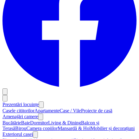
Prezentări locuințe
Casele cititorilor
Apartamente
Case / Vile
Proiecte de casă
Amenajări camere
Bucătărie
Baie
Dormitor
Living & Dining
Balcon și
Terasă
Birou
Camera copiilor
Mansardă & Hol
Mobilier și decorațiuni
Exteriorul casei