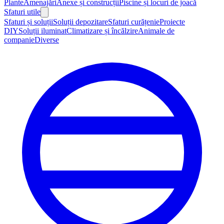
Plante
Amenajări
Anexe și construcții
Piscine și locuri de joacă
Sfaturi utile
Sfaturi și soluții
Soluții depozitare
Sfaturi curățenie
Proiecte
DIY
Soluții iluminat
Climatizare și încălzire
Animale de
companie
Diverse