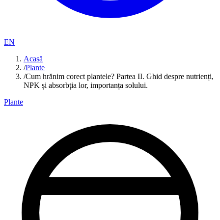
EN
Acasă
/
Plante
/
Cum hrănim corect plantele? Partea II. Ghid despre nutrienți,
NPK și absorbția lor, importanța solului.
Plante