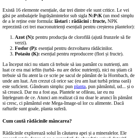
Există 16 elemente esențiale, dar trei dintre ele sunt critice. Le vei
găsi pe ambalajele îngrășămintelor sub sigla
N:P:K
(un mod simplu
de a le reține este formula:
lăstari : rădăcini : fructe,
NPK
reprezintă cei trei macronutrienți esențiali pentru creșterea plantelor):
Azot (N):
pentru producția de clorofilă (ajută frunzele să fie
verzi).
Fosfor (P):
esențial pentru dezvoltarea rădăcinilor.
Potasiu (K):
esențial pentru reproducere (flori și fructe).
La început nici nu stiam că trebuie să iau pamânt cu nutrienți, am
luat ce era mai ieftin (turbă- nu are deloc nutrienți), nici nu știam că
trebuie să fiu atent la ce scrie pe sacul de pământ de la Hornbach, de
unde am luat. Am crezut că orice sac (eu am luat turbă prima oară)
este suficient. Gândeam simplu: pun
planta
, pun pământul, ud... și o
să crească. Dar nu a fost așa. Plantele se ofileau, iar eu nu
înțelegeam de ce. Atunci am realizat că nu doar le arunci în pământ
si cresc, ci pământul este Mega-Image-ul lor cu alimente. Dacă
rafturile sunt goale, planta suferă.
Cum caută rădăcinile mâncarea?
Rădăcinile explorează solul în căutarea apei și a mineralelor. Ele