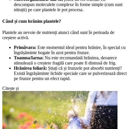
descompun moleculele complexe în forme simple (cum sunt
nitrații) pe care plantele le pot procesa.
Când și cum hrănim plantele?
Plantele au nevoie de nutrienți atunci când sunt în perioada de
creștere activă.
Primăvara:
Este momentul ideal pentru hrănire, în special cu
îngrășăminte bogate în azot pentru frunze.
Toamna/Iarna:
Nu este recomandată hrănirea, deoarece
stimulează o creștere fragilă care poate fi distrusă de frig.
Hrănirea foliară:
Știați că și frunzele pot absorbi nutrienți?
Există îngrășăminte lichide speciale care se pulverizează direct
pe frunze pentru un efect rapid.
Citește și