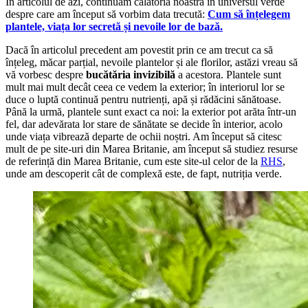
În articolul de azi, continuăm călătoria noastră în universul verde
despre care am început să vorbim data trecută:
Cum să înțelegem
plantele, viața lor secretă și nevoile lor de bază.
Dacă în articolul precedent am povestit prin ce am trecut ca să
înțeleg, măcar parțial, nevoile plantelor și ale florilor, astăzi vreau să
vă vorbesc despre
bucătăria invizibilă
a acestora. Plantele sunt
mult mai mult decât ceea ce vedem la exterior; în interiorul lor se
duce o luptă continuă pentru nutrienți, apă și rădăcini sănătoase.
Până la urmă, plantele sunt exact ca noi: la exterior pot arăta într-un
fel, dar adevărata lor stare de sănătate se decide în interior, acolo
unde viața vibrează departe de ochii noștri. Am început să citesc
mult de pe site-uri din Marea Britanie, am început să studiez resurse
de referință din Marea Britanie, cum este site-ul celor de la
RHS
,
unde am descoperit cât de complexă este, de fapt, nutriția verde.