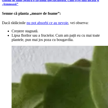
Ghidul de iunie pentru o lavandă spectaculoasă. Cum eviți tufa uscată și
„lemnoasă”
Semne că planta „moare de foame”:
Dacă rădăcinile
nu pot absorbi ce au nevoie
, vei observa:
Creștere stagnată.
Lipsa florilor sau a fructelor. Cum am pațit eu cu mai toate
plantele, pun mai jos poza cu bougavilia.