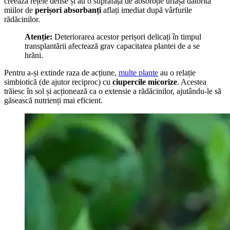
creează rețele dense și au o suprafață de absorbție uriașă datorită
miilor de
perișori absorbanți
aflați imediat după vârfurile
rădăcinilor.
Atenție:
Deteriorarea acestor perișori delicați în timpul
transplantării afectează grav capacitatea plantei de a se
hrăni.
Pentru a-și extinde raza de acțiune,
multe plante
au o relație
simbiotică (de ajutor reciproc) cu
ciupercile micorize
. Acestea
trăiesc în sol și acționează ca o extensie a rădăcinilor, ajutându-le să
găsească nutrienți mai eficient.