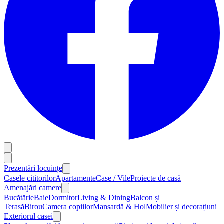
Prezentări locuințe
Casele cititorilor
Apartamente
Case / Vile
Proiecte de casă
Amenajări camere
Bucătărie
Baie
Dormitor
Living & Dining
Balcon și
Terasă
Birou
Camera copiilor
Mansardă & Hol
Mobilier și decorațiuni
Exteriorul casei