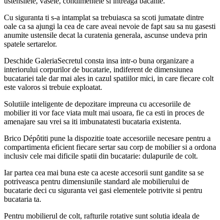
ustensilele, vasele, condimentele si intreaga bacanie.
Cu siguranta ti s-a intamplat sa trebuiasca sa scoti jumatate dintre
oale ca sa ajungi la cea de care aveai nevoie de fapt sau sa nu gasesti
anumite ustensile decat la curatenia generala, ascunse undeva prin
spatele sertarelor.
Deschide GaleriaSecretul consta insa intr-o buna organizare a
interiorului corpurilor de bucatarie, indiferent de dimensiunea
bucatariei tale dar mai ales in cazul spatiilor mici, in care fiecare colt
este valoros si trebuie exploatat.
Solutiile inteligente de depozitare impreuna cu accesoriile de
mobilier iti vor face viata mult mai usoara, fie ca esti in proces de
amenajare sau vrei sa iti imbunatatesti bucataria existenta.
Brico Dépôtiti pune la dispozitie toate accesoriile necesare pentru a
compartimenta eficient fiecare sertar sau corp de mobilier si a ordona
inclusiv cele mai dificile spatii din bucatarie: dulapurile de colt.
Iar partea cea mai buna este ca aceste accesorii sunt gandite sa se
potriveasca pentru dimensiunile standard ale mobilierului de
bucatarie deci cu siguranta vei gasi elementele potrivite si pentru
bucataria ta.
Pentru mobilierul de colt, rafturile rotative sunt solutia ideala de