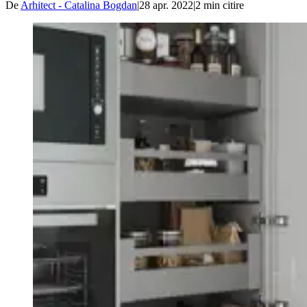
De
Arhitect - Catalina Bogdan
|
28 apr. 2022
|
2
min citire