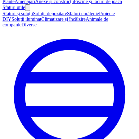
Plante
Amenajări
Anexe și construcții
Piscine și locuri de joacă
Sfaturi utile
Sfaturi și soluții
Soluții depozitare
Sfaturi curățenie
Proiecte
DIY
Soluții iluminat
Climatizare și încălzire
Animale de
companie
Diverse