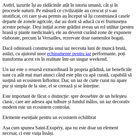
Astfel, iazurile își au rădăcinile atât în istoria umană, cât și în
procesele naturii. Pe măsură ce civilizațiile au crescut și s-au
stratificat, cei care și-au permis au început să își construiască casele
departe de zonele agricole, dar au dorit să aducă cu ei frumusețea
acestor peisaje. Deși inițial aceste grădini aveau un rol utilitar (pentru
hrană și plante medicinale), ele au devenit curând zone de expunere
elaborate, precum la Versailles, rezervate doar oamenilor bogați.
Dacă odinioară construcția unui iaz necesita luni de muncă brută,
astăzi, cu ajutorul unor
echipamente pentru iaz
performante, poți
transforma acest vis în realitate într-un singur weekend.
Un iaz este o resursă extraordinară în propria grădină, iar beneficiile
sunt cu atât mai mari atunci când este plin cu apă curată, capabilă să
susțină un ecosistem înfloritor. Dar, un iaz de curte curat nu apare
pur și simplu de la sine, el se creează și se întreține.
Este important de făcut o distincție: spre deosebire de un heleșteu
clasic, care are adesea apa tulbure și fundul mâlos, un iaz decorativ
modern este un ecosistem controlat.
Elemente esențiale pentru un ecosistem echilibrat
Așa cum spunea Saint-Exupéry, apa nu este doar un element
necesar, ci este viața însăși.