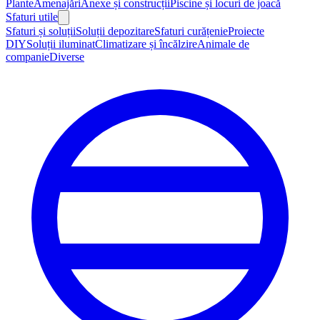
Plante
Amenajări
Anexe și construcții
Piscine și locuri de joacă
Sfaturi utile
Sfaturi și soluții
Soluții depozitare
Sfaturi curățenie
Proiecte
DIY
Soluții iluminat
Climatizare și încălzire
Animale de
companie
Diverse