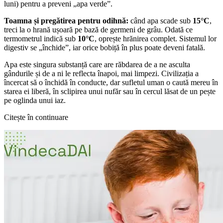
luni) pentru a preveni „apa verde”.
Toamna și pregătirea pentru odihnă:
când apa scade sub
15°C
,
treci la o hrană ușoară pe bază de germeni de grâu. Odată ce
termometrul indică sub
10°C
, oprește hrănirea complet. Sistemul lor
digestiv se „închide”, iar orice bobiță în plus poate deveni fatală.
Apa este singura substanță care are răbdarea de a ne asculta
gândurile și de a ni le reflecta înapoi, mai limpezi. Civilizația a
încercat să o închidă în conducte, dar sufletul uman o caută mereu în
starea ei liberă, în sclipirea unui nufăr sau în cercul lăsat de un pește
pe oglinda unui iaz.
Citește în continuare