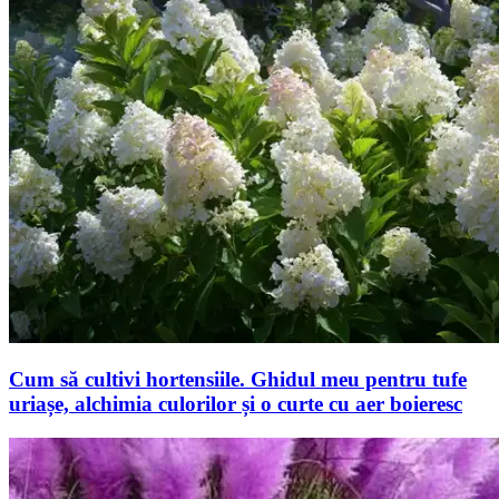
Cum să cultivi hortensiile. Ghidul meu pentru tufe
uriașe, alchimia culorilor și o curte cu aer boieresc