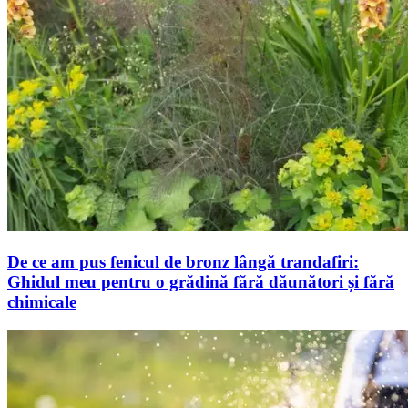
De ce am pus fenicul de bronz lângă trandafiri:
Ghidul meu pentru o grădină fără dăunători și fără
chimicale