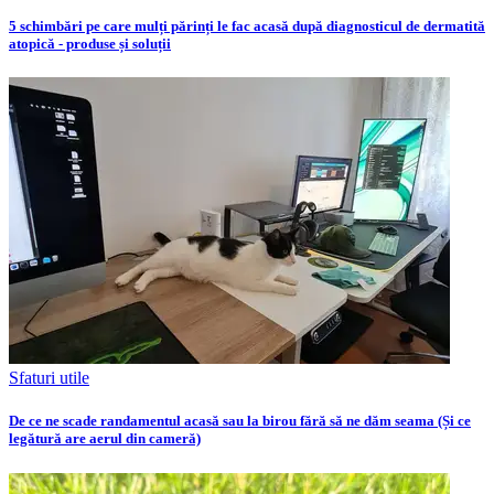
5 schimbări pe care mulți părinți le fac acasă după diagnosticul de dermatită
atopică - produse și soluții
Sfaturi utile
De ce ne scade randamentul acasă sau la birou fără să ne dăm seama (Și ce
legătură are aerul din cameră)