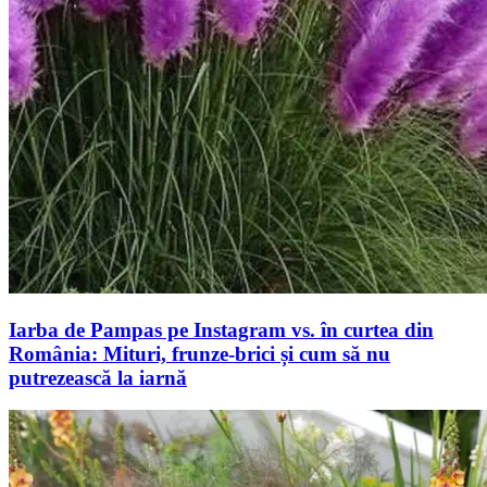
Iarba de Pampas pe Instagram vs. în curtea din
România: Mituri, frunze-brici și cum să nu
putrezească la iarnă