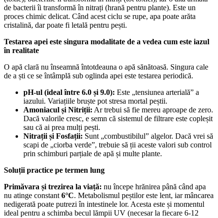
de bacterii îi transformă în nitrați (hrană pentru plante). Este un
proces chimic delicat. Când acest ciclu se rupe, apa poate arăta
cristalină, dar poate fi letală pentru pești.
Testarea apei este singura modalitate de a vedea cum este iazul
în realitate
O apă clară nu înseamnă întotdeauna o apă sănătoasă. Singura cale
de a ști ce se întâmplă sub oglinda apei este testarea periodică.
pH-ul (ideal între 6.0 și 9.0):
Este „tensiunea arterială” a
iazului. Variațiile bruște pot stresa mortal peștii.
Amoniacul și Nitriții:
Ar trebui să fie mereu aproape de zero.
Dacă valorile cresc, e semn că sistemul de filtrare este copleșit
sau că ai prea mulți pești.
Nitrații și Fosfații:
Sunt „combustibilul” algelor. Dacă vrei să
scapi de „ciorba verde”, trebuie să ții aceste valori sub control
prin schimburi parțiale de apă și multe plante.
Soluții practice pe termen lung
Primăvara și trezirea la viață:
nu începe hrănirea până când apa
nu atinge constant
6°C
. Metabolismul peștilor este lent, iar mâncarea
nedigerată poate putrezi în intestinele lor. Acesta este și momentul
ideal pentru a schimba becul lămpii UV (necesar la fiecare 6-12