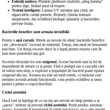
Folosiți umbra:
Plantele plutitoare (nuferii) „sting lumina”
pentru alge, lăsând iazul să respire.
Tratați inteligent:
Lampa UV menține apa clară, iar
algaecidele curăță pietrele. Rețineți: chimia tratează
simptomele, dar echilibrul biologic (plantele și bacteriile)
previne boala.
Bacteriile benefice sunt armata invizibilă
Pentru o
apă curată
, filtrele au nevoie de aliați: bacteriile benefice
care „devorează” excesul de nutrienți. Totuși, mai mult nu înseamnă
mai bine. Un dozaj excesiv duce la o luptă pentru resurse care îți
lasă doar portofelul mai gol.
Secretul eficienței lor este
oxigenul
. Aceste bacterii sunt la fel de
dependente de aerare ca și peștii. Fără o pompă sau o cascadă care
să ruleze non-stop, o explozie a populației de bacterii poate epuiza
oxigenul din iaz. Aerarea nu este un moft estetic, ci motorul care
menține această armată funcțională, vara pentru echilibru și iarna
pentru a păstra o copcă deschisă.
Ciclul azotului
Dacă vrei să înțelegi de ce un iaz are nevoie de timp pentru a se
„așeza”, trebuie să privești
ciclul azotului
. Peștii produc amoniac
(toxic), bacteriile îl transformă în nitriți (tot toxici), iar o altă armată