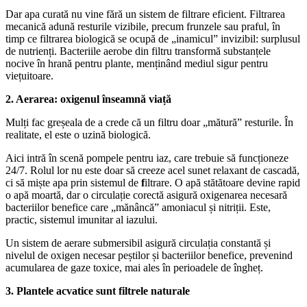
Dar apa curată nu vine fără un sistem de filtrare eficient. Filtrarea
mecanică adună resturile vizibile, precum frunzele sau praful, în
timp ce filtrarea biologică se ocupă de „inamicul” invizibil: surplusul
de nutrienți. Bacteriile aerobe din filtru transformă substanțele
nocive în hrană pentru plante, menținând mediul sigur pentru
viețuitoare.
2. Aerarea: oxigenul înseamnă viață
Mulți fac greșeala de a crede că un filtru doar „mătură” resturile. În
realitate, el este o uzină biologică.
Aici intră în scenă pompele pentru iaz, care trebuie să funcționeze
24/7. Rolul lor nu este doar să creeze acel sunet relaxant de cascadă,
ci să miște apa prin sistemul de
f
iltrare. O apă stătătoare devine rapid
o apă moartă, dar o circulație corectă asigură oxigenarea necesară
bacteriilor benefice care „mănâncă” amoniacul și nitriții. Este,
practic, sistemul imunitar al iazului.
Un sistem de aerare submersibil asigură circulația constantă și
nivelul de oxigen necesar peștilor și bacteriilor benefice, prevenind
acumularea de gaze toxice, mai ales în perioadele de îngheț.
3. Plantele acvatice sunt filtrele naturale