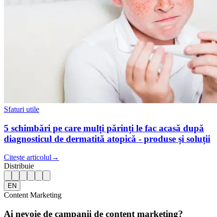
Sfaturi utile
5 schimbări pe care mulți părinți le fac acasă după
diagnosticul de dermatită atopică - produse și soluții
Citește articolul
→
Distribuie
EN
Content Marketing
Ai nevoie de campanii de content marketing?