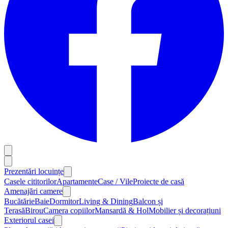
Prezentări locuințe
Casele cititorilor
Apartamente
Case / Vile
Proiecte de casă
Amenajări camere
Bucătărie
Baie
Dormitor
Living & Dining
Balcon și
Terasă
Birou
Camera copiilor
Mansardă & Hol
Mobilier și decorațiuni
Exteriorul casei