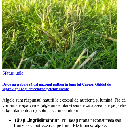
Sfaturi utile
De ce nu trebuie să uzi gazonul galben în luna lui Cuptor. Ghidul de
supraviețuire și detectarea petelor uscate
Algele sunt răspunsul naturii la excesul de nutrienți și lumină. Fie că
vorbim de apa verde (alge unicelulare) sau de „mătasea” de pe pietre
(alge filamentoase), soluția stă în echilibru:
Tăiați „îngrășământul”:
Nu lăsați hrana neconsumată sau
frunzele să putrezească pe fund. Ele hrănesc algele.