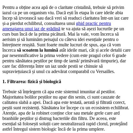
Pentru a obține acea apă de o claritate cristalină, trebuie să privim
iazul ca pe un organism viu. Dacă ești în etapa în care ideile abia
încep să izvorască sau dacă vrei să readuci claritatea într-un iaz care
și-a pierdut echilibrul, consultarea unui
ghid practic pentru
amenajarea unui iaz de grădină
te va ajuta să așezi lucrurile pe un
curs bun încă de la prima picătură. Mai la vale, vom încerca să
aerisim și să luminăm peisajul cu câteva idei esențiale pentru o
întreținere reușită. Sunt foarte multe lucruri de spus, așa că vom
încerca
să scoatem la lumină
atât ideile mari, cât și acele detalii care
par nesemnificative la prima vedere (cum este pragul celor 6 grade
pentru sănătatea peștilor pe timp de iarnă/ primăvară timpurie), dar
care fac diferența între un iaz unde pestii se chinuie să
supraviețuiască și unul cu adevărat comparabil cu Versailles.
1. Filtrarea: fizică și biologică
Trebuie să înțelegem că apa este sistemul imunitar al pestilor.
Majoritatea bolilor peștilor nu apar din senin, ci sunt cauzate de
calitatea slabă a apei. Dacă apa este testată, aerată și filtrată corect,
peștii sunt rezistenți. Sănătatea lor începe cu un ecosistem echilibrat.
Atenție, apa de la robinet conține clor sau metale grele care ard
branhiile peștilor și distrug bacteriile din filtru. De aceea, este
esențial să folosești soluții care neutralizează rapid clorul, protejând
astfel întregul sistem biologic încă de la prima umplere.