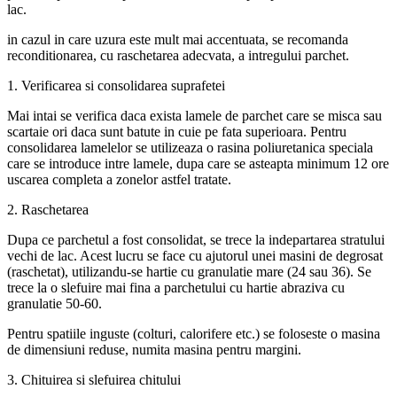
lac.
in cazul in care uzura este mult mai accentuata, se recomanda
reconditionarea, cu raschetarea adecvata, a intregului parchet.
1. Verificarea si consolidarea suprafetei
Mai intai se verifica daca exista lamele de parchet care se misca sau
scartaie ori daca sunt batute in cuie pe fata superioara. Pentru
consolidarea lamelelor se utilizeaza o rasina poliuretanica speciala
care se introduce intre lamele, dupa care se asteapta minimum 12 ore
uscarea completa a zonelor astfel tratate.
2. Raschetarea
Dupa ce parchetul a fost consolidat, se trece la indepartarea stratului
vechi de lac. Acest lucru se face cu ajutorul unei masini de degrosat
(raschetat), utilizandu-se hartie cu granulatie mare (24 sau 36). Se
trece la o slefuire mai fina a parchetului cu hartie abraziva cu
granulatie 50-60.
Pentru spatiile inguste (colturi, calorifere etc.) se foloseste o masina
de dimensiuni reduse, numita masina pentru margini.
3. Chituirea si slefuirea chitului