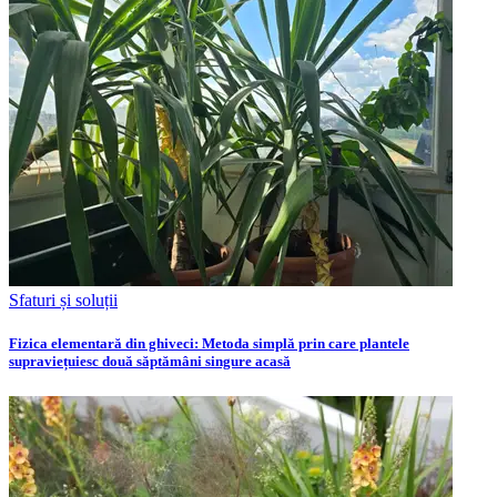
Sfaturi și soluții
Fizica elementară din ghiveci: Metoda simplă prin care plantele
supraviețuiesc două săptămâni singure acasă