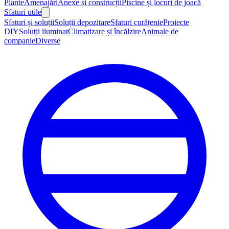
Plante
Amenajări
Anexe și construcții
Piscine și locuri de joacă
Sfaturi utile
Sfaturi și soluții
Soluții depozitare
Sfaturi curățenie
Proiecte
DIY
Soluții iluminat
Climatizare și încălzire
Animale de
companie
Diverse