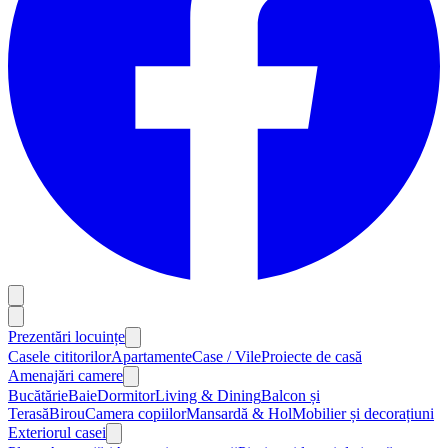
Prezentări locuințe
Casele cititorilor
Apartamente
Case / Vile
Proiecte de casă
Amenajări camere
Bucătărie
Baie
Dormitor
Living & Dining
Balcon și
Terasă
Birou
Camera copiilor
Mansardă & Hol
Mobilier și decorațiuni
Exteriorul casei