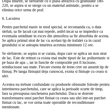
Dupa intarire, se slefuieste cu o plasa abraziva cu granulatie 180-
220, se aspira si se sterge cu un material antistatic, pentru a se
elimina orice urma de praf.
6. Lacuirea
Pentru parchetul masiv in mod special, se recomanda ca, o data
slefuit, sa fie lacuit cat mai repede, astfel incat sa se impiedice ca
eventuala umiditate in exces din atmosfera sa fie absorbita de acesta.
Se aplica primul strat de lac cu acelasi tip de trafalet ca in cazul
grundului si se asteapta intarirea acestuia minimum 12 ore.
Se slefuieste, se aspira si se curata, dupa care se aplica un nou strat
de lac. Este de retinut ca exista mai multe tipuri de lac poliuretanic si
pe baza de apa -, iar in functie de compozitie pot fi lucioase,
semilucioase sau mate. Fiecare esenta de lemn cere un anumit tip de
finisaj. Pe langa finisajul deja cunoscut, exista si finisaje cu ceara si
ulei.
Acestea nu trebuie confundate cu produsele obisnuite folosite pentru
intretinerea parchetului, care se aplica la perioade scurte de timp,
fara sa presupuna raschetarea parchetului. Daca se doreste
transformarea unui parchet finisat cu ceara sau ulei intr-un parchet
finisat cu lac, se vor urma toate operatiile de reconditionare
mentionate.