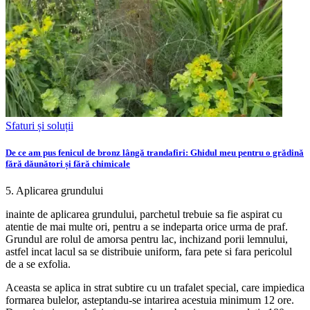
Sfaturi și soluții
De ce am pus fenicul de bronz lângă trandafiri: Ghidul meu pentru o grădină
fără dăunători și fără chimicale
5. Aplicarea grundului
inainte de aplicarea grundului, parchetul trebuie sa fie aspirat cu
atentie de mai multe ori, pentru a se indeparta orice urma de praf.
Grundul are rolul de amorsa pentru lac, inchizand porii lemnului,
astfel incat lacul sa se distribuie uniform, fara pete si fara pericolul
de a se exfolia.
Aceasta se aplica in strat subtire cu un trafalet special, care impiedica
formarea bulelor, asteptandu-se intarirea acestuia minimum 12 ore.