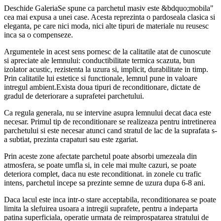
Deschide GaleriaSe spune ca parchetul masiv este &bdquo;mobila"
cea mai expusa a unei case. Acesta reprezinta o pardoseala clasica si
eleganta, pe care nici moda, nici alte tipuri de materiale nu reusesc
inca sa o compenseze.
Argumentele in acest sens pornesc de la calitatile atat de cunoscute
si apreciate ale lemnului: conductibilitate termica scazuta, bun
izolator acustic, rezistenta la uzura si, implicit, durabilitate in timp.
Prin calitatile lui estetice si functionale, lemnul pune in valoare
intregul ambient.Exista doua tipuri de reconditionare, dictate de
gradul de deteriorare a suprafetei parchetului.
Ca regula generala, nu se intervine asupra lemnului decat daca este
necesar. Primul tip de reconditionare se realizeaza pentru intretinerea
parchetului si este necesar atunci cand stratul de lac de la suprafata s-
a subtiat, prezinta crapaturi sau este zgariat.
Prin aceste zone afectate parchetul poate absorbi umezeala din
atmosfera, se poate umfla si, in cele mai multe cazuri, se poate
deteriora complet, daca nu este reconditionat. in zonele cu trafic
intens, parchetul incepe sa prezinte semne de uzura dupa 6-8 ani.
Daca lacul este inca intr-o stare acceptabila, reconditionarea se poate
limita la slefuirea usoara a intregii suprafete, pentru a indeparta
patina superficiala, operatie urmata de reimprospatarea stratului de