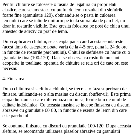
Pentru chituire se foloseste o rasina de legatura cu proprietati
elastice, care se amesteca cu praful de lemn rezultat din slefuirile
foarte fine (granulatie 120), obtinandu-se o pasta in culoarea
lemnului care se intinde uniform pe toata suprafata de parchet, nu
doar in rosturile vizibile. Este gresita folosirea pe post de chit a unui
amestec de adeziv cu praf de lemn.
Dupa aplicarea chitului, se asteapta pana cand acesta se intareste
(acest timp de asteptare poate varia de la 4-5 ore, pana la 24 de ore,
in functie de rosturile parchetului). Chitul se slefuieste cu hartie cu o
granulatie fina (100-120). Daca se observa ca rosturile nu sunt
acoperite in totalitate, operatia de chituire se reia ori de cate ori este
necesar.
4. Finisarea
Dupa chituirea si slefuirea chitului, se trece la o faza superioara de
finisare, utilizandu-se o alta masina cu discuri (buffer-ul). Este prima
etapa dintr-un sir care diferentiaza un finisaj foarte bun de unul de
calitate indoielnica. Cu aceasta masina se incepe finisarea cu discuri
abrazive cu granulatie 60-80, in functie de esenta de lemn din care
este parchetul.
Se continua finisarea cu discuri cu granulatie 100-120. Dupa aceasta
slefuire, se recomanda utilizarea plaselor abrazive cu granulatii