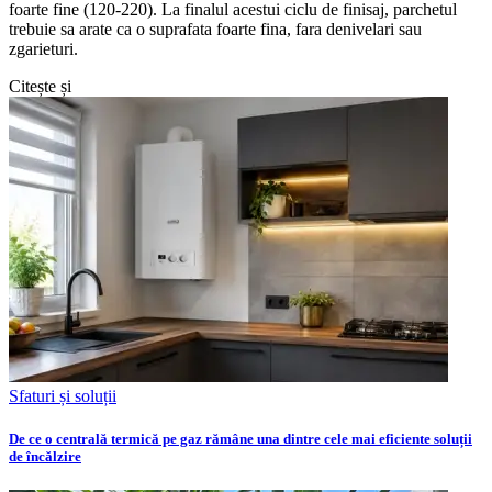
foarte fine (120-220). La finalul acestui ciclu de finisaj, parchetul
trebuie sa arate ca o suprafata foarte fina, fara denivelari sau
zgarieturi.
Citește și
Sfaturi și soluții
De ce o centrală termică pe gaz rămâne una dintre cele mai eficiente soluții
de încălzire