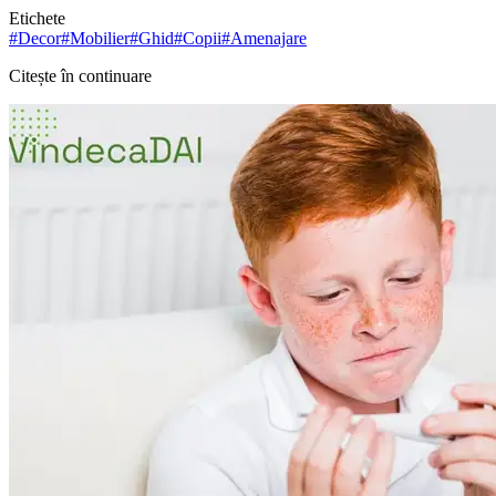
Etichete
#
Decor
#
Mobilier
#
Ghid
#
Copii
#
Amenajare
Citește în continuare