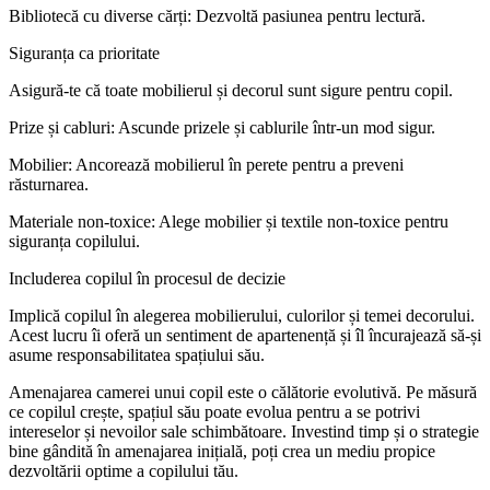
Bibliotecă cu diverse cărți: Dezvoltă pasiunea pentru lectură.
Siguranța ca prioritate
Asigură-te că toate mobilierul și decorul sunt sigure pentru copil.
Prize și cabluri: Ascunde prizele și cablurile într-un mod sigur.
Mobilier: Ancorează mobilierul în perete pentru a preveni
răsturnarea.
Materiale non-toxice: Alege mobilier și textile non-toxice pentru
siguranța copilului.
Includerea copilul în procesul de decizie
Implică copilul în alegerea mobilierului, culorilor și temei decorului.
Acest lucru îi oferă un sentiment de apartenență și îl încurajează să-și
asume responsabilitatea spațiului său.
Amenajarea camerei unui copil este o călătorie evolutivă. Pe măsură
ce copilul crește, spațiul său poate evolua pentru a se potrivi
intereselor și nevoilor sale schimbătoare. Investind timp și o strategie
bine gândită în amenajarea inițială, poți crea un mediu propice
dezvoltării optime a copilului tău.