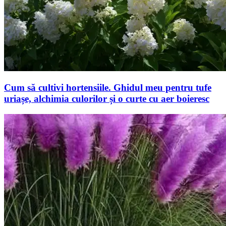
Cum să cultivi hortensiile. Ghidul meu pentru tufe
uriașe, alchimia culorilor și o curte cu aer boieresc