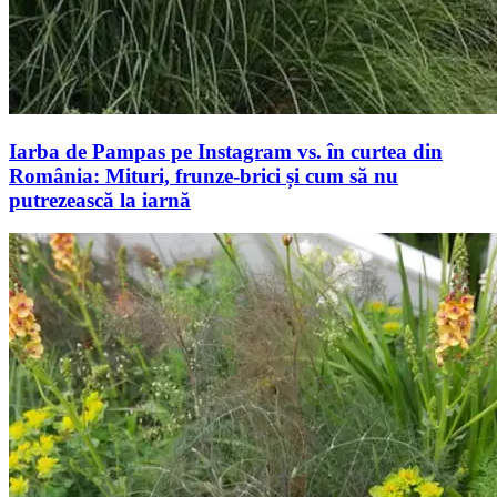
Iarba de Pampas pe Instagram vs. în curtea din
România: Mituri, frunze-brici și cum să nu
putrezească la iarnă