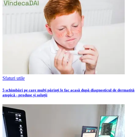
Sfaturi utile
5 schimbări pe care mulți părinți le fac acasă după diagnosticul de dermatită
atopică - produse și soluții