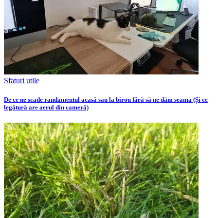
Sfaturi utile
De ce ne scade randamentul acasă sau la birou fără să ne dăm seama (Și ce
legătură are aerul din cameră)