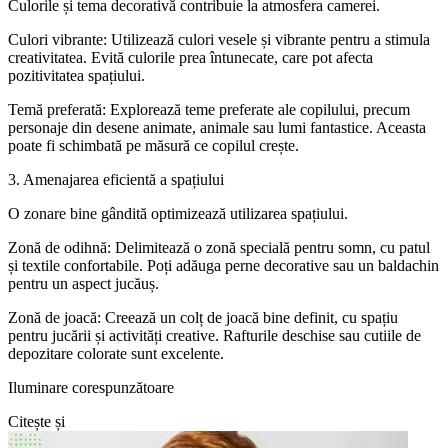
Culorile și tema decorativă contribuie la atmosfera camerei.
Culori vibrante: Utilizează culori vesele și vibrante pentru a stimula
creativitatea. Evită culorile prea întunecate, care pot afecta
pozitivitatea spațiului.
Temă preferată: Explorează teme preferate ale copilului, precum
personaje din desene animate, animale sau lumi fantastice. Aceasta
poate fi schimbată pe măsură ce copilul crește.
3. Amenajarea eficientă a spațiului
O zonare bine gândită optimizează utilizarea spațiului.
Zonă de odihnă: Delimitează o zonă specială pentru somn, cu patul
și textile confortabile. Poți adăuga perne decorative sau un baldachin
pentru un aspect jucăuș.
Zonă de joacă: Creează un colț de joacă bine definit, cu spațiu
pentru jucării și activități creative. Rafturile deschise sau cutiile de
depozitare colorate sunt excelente.
Iluminare corespunzătoare
Citește și