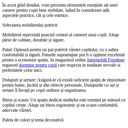
În acest ghid detaliat, vom prezenta elementele esențiale ale unei
camere pentru copii bine mobilate, luând în considerare atât
aspectele practice, cât și cele estetice.
Selectarea mobilierului potrivit
Mobilierul reprezintă punctul central al camerei unui copil. Alege
piese de calitate, durabile și sigure.
Patul: Optează pentru un pat potrivit vârstei copilului, cu o saltea
confortabilă și sigură. Paturile supraetajate pot fi o opțiune excelentă
pentru a economisi spațiu. In magazinul online
Intermobili Furniture
regasesti
dormitor pentru copii
care respecta in totalitate nevoile si
preferintele celor mici.
Dulapuri și sertare: Asigură-te că există suficient spațiu de depozitare
pentru haine, jucării și alte obiecte personale. Dulapurile cu uși și
sertare îi învață pe copii ordinea și organizarea.
Birou și scaun: Un spațiu dedicat studiului este esențial pe măsură ce
copilul crește. Alege un birou ergonomic și un scaun confortabil,
adecvate vârstei.
Paleta de culori și tema decorativă