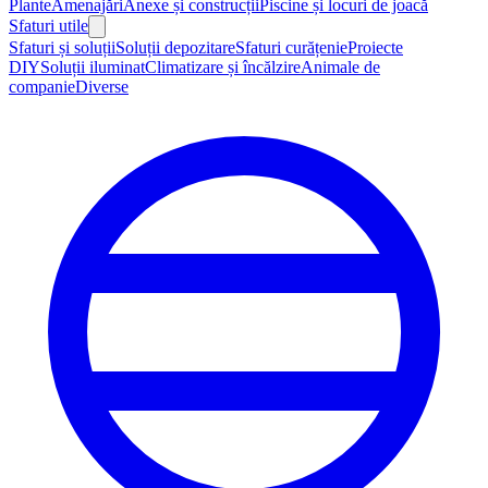
Plante
Amenajări
Anexe și construcții
Piscine și locuri de joacă
Sfaturi utile
Sfaturi și soluții
Soluții depozitare
Sfaturi curățenie
Proiecte
DIY
Soluții iluminat
Climatizare și încălzire
Animale de
companie
Diverse