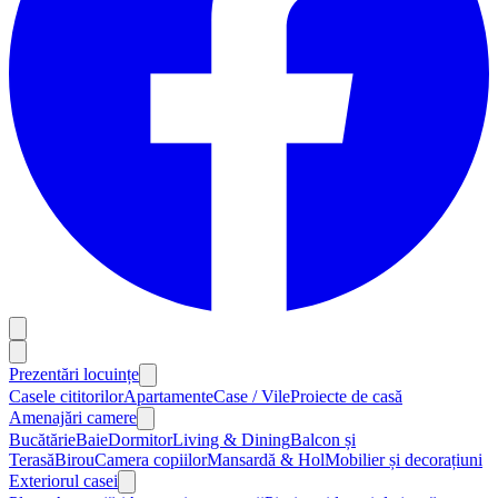
Prezentări locuințe
Casele cititorilor
Apartamente
Case / Vile
Proiecte de casă
Amenajări camere
Bucătărie
Baie
Dormitor
Living & Dining
Balcon și
Terasă
Birou
Camera copiilor
Mansardă & Hol
Mobilier și decorațiuni
Exteriorul casei