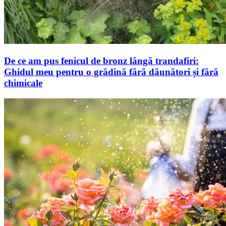
De ce am pus fenicul de bronz lângă trandafiri:
Ghidul meu pentru o grădină fără dăunători și fără
chimicale