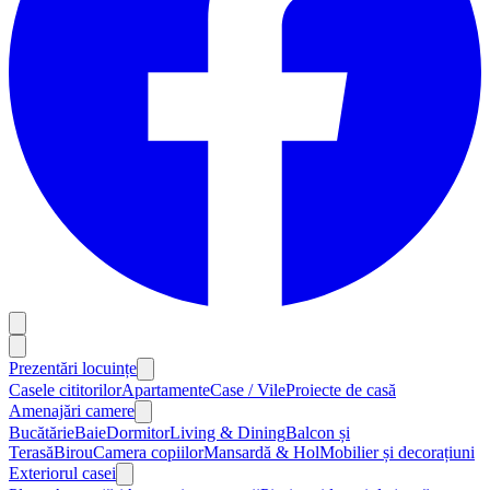
Prezentări locuințe
Casele cititorilor
Apartamente
Case / Vile
Proiecte de casă
Amenajări camere
Bucătărie
Baie
Dormitor
Living & Dining
Balcon și
Terasă
Birou
Camera copiilor
Mansardă & Hol
Mobilier și decorațiuni
Exteriorul casei