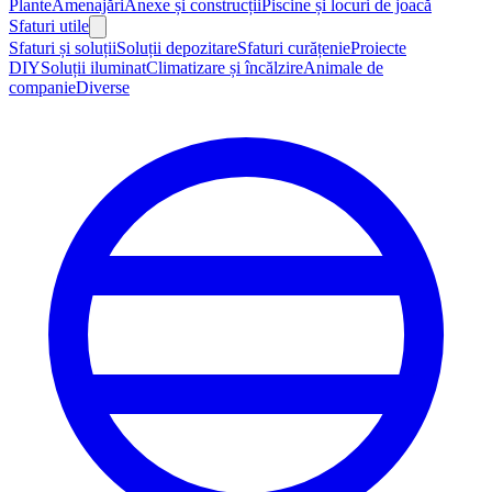
Plante
Amenajări
Anexe și construcții
Piscine și locuri de joacă
Sfaturi utile
Sfaturi și soluții
Soluții depozitare
Sfaturi curățenie
Proiecte
DIY
Soluții iluminat
Climatizare și încălzire
Animale de
companie
Diverse