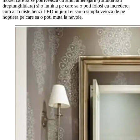
model care sa se potriveasca cu stilul amenajarii (rotunda sau
dreptunghiulara) si o lumina pe care sa o poti folosi cu incredere,
cum ar fi niste benzi LED in jurul ei sau o simpla veioza de pe
noptiera pe care sa o poti muta la nevoie.