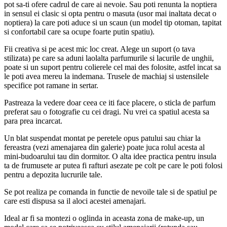
pot sa-ti ofere cadrul de care ai nevoie. Sau poti renunta la noptiera
in sensul ei clasic si opta pentru o masuta (usor mai inaltata decat o
noptiera) la care poti aduce si un scaun (un model tip otoman, tapitat
si confortabil care sa ocupe foarte putin spatiu).
Fii creativa si pe acest mic loc creat. Alege un suport (o tava
stilizata) pe care sa aduni laolalta parfumurile si lacurile de unghii,
poate si un suport pentru colierele cel mai des folosite, astfel incat sa
le poti avea mereu la indemana. Trusele de machiaj si ustensilele
specifice pot ramane in sertar.
Pastreaza la vedere doar ceea ce iti face placere, o sticla de parfum
preferat sau o fotografie cu cei dragi. Nu vrei ca spatiul acesta sa
para prea incarcat.
Un blat suspendat montat pe peretele opus patului sau chiar la
fereastra (vezi amenajarea din galerie) poate juca rolul acesta al
mini-budoarului tau din dormitor. O alta idee practica pentru insula
ta de frumusete ar putea fi rafturi asezate pe colt pe care le poti folosi
pentru a depozita lucrurile tale.
Se pot realiza pe comanda in functie de nevoile tale si de spatiul pe
care esti dispusa sa il aloci acestei amenajari.
Ideal ar fi sa montezi o oglinda in aceasta zona de make-up, un