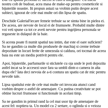
nostru colt de budoar, acea masa de make-up pentru cosmeticele si
bijuteriile noastre. Iti propun astazi sa vrobim putin despre acest
subiect, ignorat de cele mai multe ori din lipsa de spatiu.
Deschide GaleriaFiecare femeie trebuie sa se simta bine in pielea ei.
De aceea, are nevoie de locul ei de frumusete. Probabil multe dintre
voi veti spune ca tot ce aveti nevoie pentru ingrijirea personala se
regaseste in dulapul de la baie.
Si acesta poate fi numit spatiul tau intim, dar este el oare suficient?
Sa ne gandim ca multe din produsele de machiaj si creme trebuie
depozitate in locuri ferite de umezeala si caldura, ori tocmai de aceea
baia nu este un mediu potrivit pentru ele.
Apoi, bijuteriile, parfumurile si sticlutele cu oja unde le poti depozita
astfel incat sa le accesezi usor fara sa umbli dintr-o camera in alta
dupa ele? Iata deci nevoia de a-ti contura un spatiu cat de mic pentru
nevoile tale.
Lipsa spatiului este de cele mai multe ori invocata atunci cand
vorbim despre o astfel de amenajare. Cu putina creativitate se pot
obtine lucruri frumoase si functionale in acelasi timp.
Sa ne gandim in primul rand la cel mai usor tip de amenajare de
acest fel: noptiera ta. Un model cu 2 sertare, o oglinda si o veioza