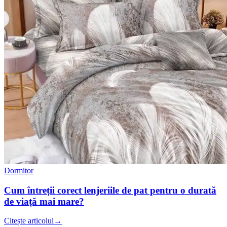
Dormitor
Cum întreții corect lenjeriile de pat pentru o durată
de viață mai mare?
Citește articolul
→