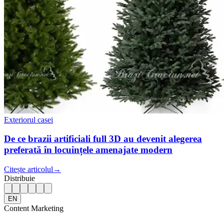
Exteriorul casei
De ce brazii artificiali full 3D au devenit alegerea
preferată în locuințele amenajate modern
Citește articolul
→
Distribuie
EN
Content Marketing