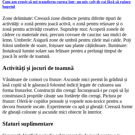
Cum am reușit să-mi transform curtea într- un mic colț de rai fără să ruinez
bugetul
Zone delimitate: Creează zone distincte pentru diferite tipuri de
activități: o zonă pentru joacă activă, o zonă pentru relaxare și o
zonă pentru activități creative. Suprafețe moi: Acoperă zonele de
cădere cu materiale moi, precum covoare de cauciuc sau mulci de
lemn. Umbrele: Asigură zone de umbră pentru zilele mai calde. Poți
folosi umbrele de soare, foișoare sau plante cățărătoare. Iluminare:
Instalează lumini solare sau felinare pentru a prelungi timpul de
joacă în serile de toamnă.
Activități și jocuri de toamnă
Vânătoare de comori cu frunze: Ascunde mici premii în grădină și
lasă copiii să le găsească folosind indicii legate de culoarea sau
forma frunzelor. Construcții din crengi: Încurajează-i pe copii să își
construiască propriile căsuțe sau fortărețe din crengi. Pictura pe
frunze: Oferă-le copiilor pensule și vopsele non-toxice pentru a
decora frunzele uscate. Experimente cu apă și gheață: Creează forme
de gheață colorate și ascunde mici obiecte în interior.
Sfaturi suplimentare