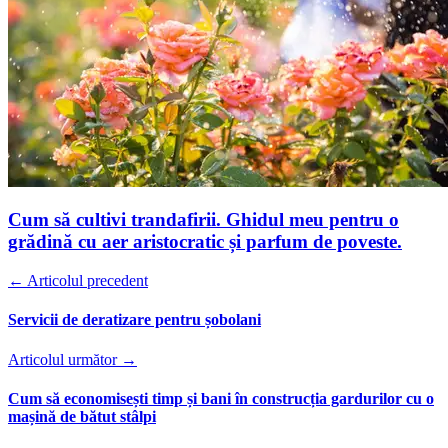
Cum să cultivi trandafirii. Ghidul meu pentru o
grădină cu aer aristocratic și parfum de poveste.
← Articolul precedent
Servicii de deratizare pentru șobolani
Articolul următor →
Cum să economisești timp și bani în construcția gardurilor cu o
mașină de bătut stâlpi