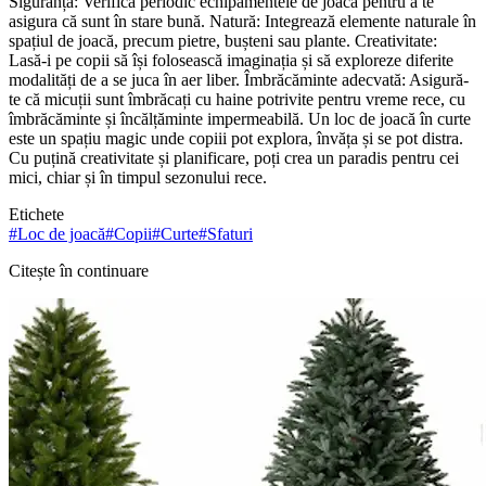
Siguranță: Verifică periodic echipamentele de joacă pentru a te
asigura că sunt în stare bună. Natură: Integrează elemente naturale în
spațiul de joacă, precum pietre, bușteni sau plante. Creativitate:
Lasă-i pe copii să își folosească imaginația și să exploreze diferite
modalități de a se juca în aer liber. Îmbrăcăminte adecvată: Asigură-
te că micuții sunt îmbrăcați cu haine potrivite pentru vreme rece, cu
îmbrăcăminte și încălțăminte impermeabilă. Un loc de joacă în curte
este un spațiu magic unde copiii pot explora, învăța și se pot distra.
Cu puțină creativitate și planificare, poți crea un paradis pentru cei
mici, chiar și în timpul sezonului rece.
Etichete
#
Loc de joacă
#
Copii
#
Curte
#
Sfaturi
Citește în continuare