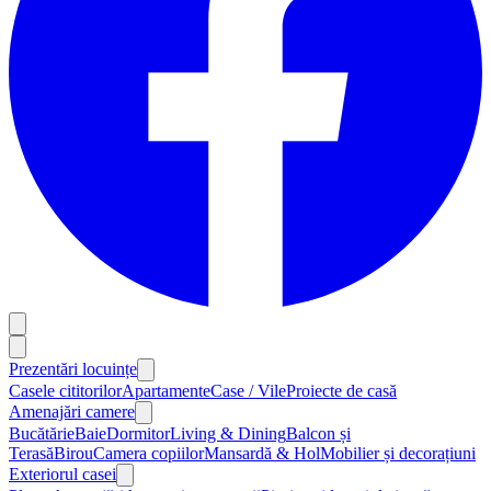
Prezentări locuințe
Casele cititorilor
Apartamente
Case / Vile
Proiecte de casă
Amenajări camere
Bucătărie
Baie
Dormitor
Living & Dining
Balcon și
Terasă
Birou
Camera copiilor
Mansardă & Hol
Mobilier și decorațiuni
Exteriorul casei