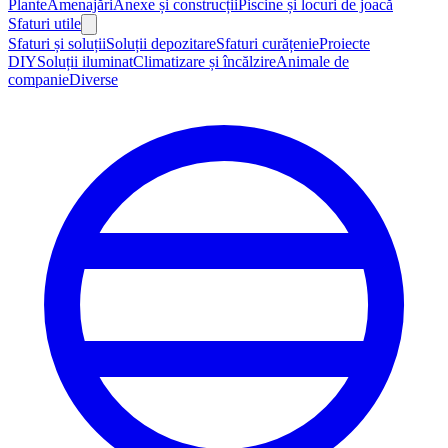
Plante
Amenajări
Anexe și construcții
Piscine și locuri de joacă
Sfaturi utile
Sfaturi și soluții
Soluții depozitare
Sfaturi curățenie
Proiecte
DIY
Soluții iluminat
Climatizare și încălzire
Animale de
companie
Diverse