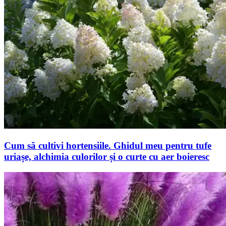
Cum să cultivi hortensiile. Ghidul meu pentru tufe
uriașe, alchimia culorilor și o curte cu aer boieresc