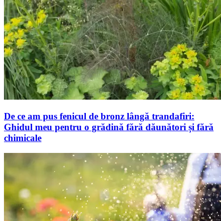
De ce am pus fenicul de bronz lângă trandafiri:
Ghidul meu pentru o grădină fără dăunători și fără
chimicale