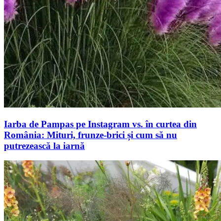
Iarba de Pampas pe Instagram vs. în curtea din
România: Mituri, frunze-brici și cum să nu
putrezească la iarnă