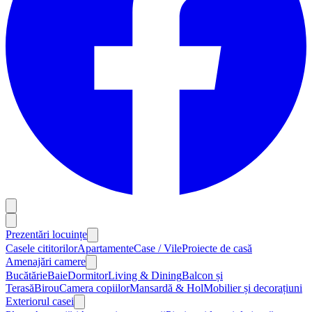
Prezentări locuințe
Casele cititorilor
Apartamente
Case / Vile
Proiecte de casă
Amenajări camere
Bucătărie
Baie
Dormitor
Living & Dining
Balcon și
Terasă
Birou
Camera copiilor
Mansardă & Hol
Mobilier și decorațiuni
Exteriorul casei