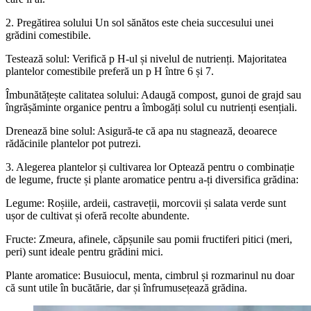
2. Pregătirea solului Un sol sănătos este cheia succesului unei
grădini comestibile.
Testează solul: Verifică p H-ul și nivelul de nutrienți. Majoritatea
plantelor comestibile preferă un p H între 6 și 7.
Îmbunătățește calitatea solului: Adaugă compost, gunoi de grajd sau
îngrășăminte organice pentru a îmbogăți solul cu nutrienți esențiali.
Drenează bine solul: Asigură-te că apa nu stagnează, deoarece
rădăcinile plantelor pot putrezi.
3. Alegerea plantelor și cultivarea lor Optează pentru o combinație
de legume, fructe și plante aromatice pentru a-ți diversifica grădina:
Legume: Roșiile, ardeii, castraveții, morcovii și salata verde sunt
ușor de cultivat și oferă recolte abundente.
Fructe: Zmeura, afinele, căpșunile sau pomii fructiferi pitici (meri,
peri) sunt ideale pentru grădini mici.
Plante aromatice: Busuiocul, menta, cimbrul și rozmarinul nu doar
că sunt utile în bucătărie, dar și înfrumusețează grădina.