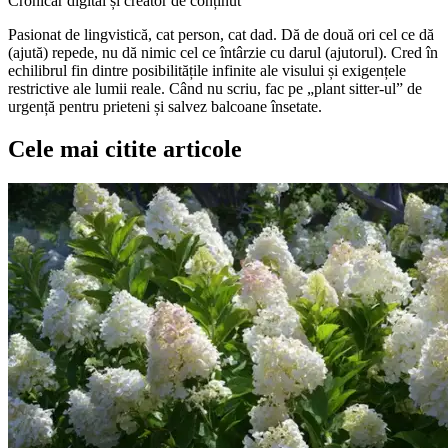
Cronicar digital și creator de conținut
Pasionat de lingvistică, cat person, cat dad. Dă de două ori cel ce dă
(ajută) repede, nu dă nimic cel ce întârzie cu darul (ajutorul). Cred în
echilibrul fin dintre posibilitățile infinite ale visului și exigențele
restrictive ale lumii reale. Când nu scriu, fac pe „plant sitter-ul” de
urgență pentru prieteni și salvez balcoane însetate.
Cele mai citite articole