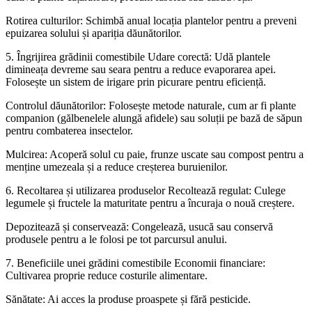
Rotirea culturilor: Schimbă anual locația plantelor pentru a preveni
epuizarea solului și apariția dăunătorilor.
5. Îngrijirea grădinii comestibile Udare corectă: Udă plantele
dimineața devreme sau seara pentru a reduce evaporarea apei.
Folosește un sistem de irigare prin picurare pentru eficiență.
Controlul dăunătorilor: Folosește metode naturale, cum ar fi plante
companion (gălbenelele alungă afidele) sau soluții pe bază de săpun
pentru combaterea insectelor.
Mulcirea: Acoperă solul cu paie, frunze uscate sau compost pentru a
menține umezeala și a reduce creșterea buruienilor.
6. Recoltarea și utilizarea produselor Recoltează regulat: Culege
legumele și fructele la maturitate pentru a încuraja o nouă creștere.
Depozitează și conservează: Congelează, usucă sau conservă
produsele pentru a le folosi pe tot parcursul anului.
7. Beneficiile unei grădini comestibile Economii financiare:
Cultivarea proprie reduce costurile alimentare.
Sănătate: Ai acces la produse proaspete și fără pesticide.