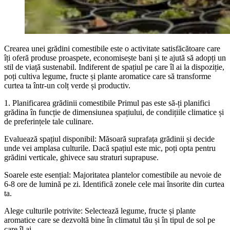
Crearea unei grădini comestibile este o activitate satisfăcătoare care
îți oferă produse proaspete, economisește bani și te ajută să adopți un
stil de viață sustenabil. Indiferent de spațiul pe care îl ai la dispoziție,
poți cultiva legume, fructe și plante aromatice care să transforme
curtea ta într-un colț verde și productiv.
1. Planificarea grădinii comestibile Primul pas este să-ți planifici
grădina în funcție de dimensiunea spațiului, de condițiile climatice și
de preferințele tale culinare.
Evaluează spațiul disponibil: Măsoară suprafața grădinii și decide
unde vei amplasa culturile. Dacă spațiul este mic, poți opta pentru
grădini verticale, ghivece sau straturi suprapuse.
Soarele este esențial: Majoritatea plantelor comestibile au nevoie de
6-8 ore de lumină pe zi. Identifică zonele cele mai însorite din curtea
ta.
Alege culturile potrivite: Selectează legume, fructe și plante
aromatice care se dezvoltă bine în climatul tău și în tipul de sol pe
care îl ai.