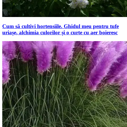
Cum să cultivi hortensiile. Ghidul meu pentru tufe
uriașe, alchimia culorilor și o curte cu aer boieresc