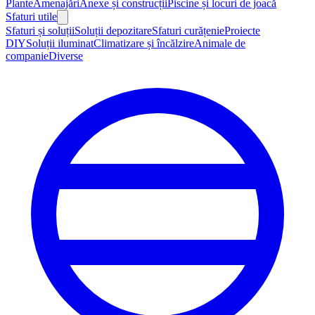
Plante
Amenajări
Anexe și construcții
Piscine și locuri de joacă
Sfaturi utile
Sfaturi și soluții
Soluții depozitare
Sfaturi curățenie
Proiecte
DIY
Soluții iluminat
Climatizare și încălzire
Animale de
companie
Diverse