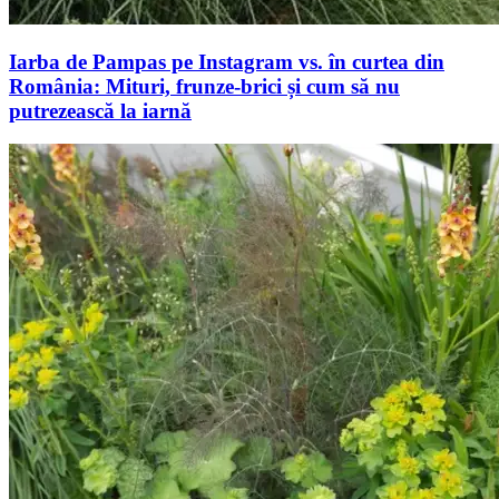
Iarba de Pampas pe Instagram vs. în curtea din
România: Mituri, frunze-brici și cum să nu
putrezească la iarnă