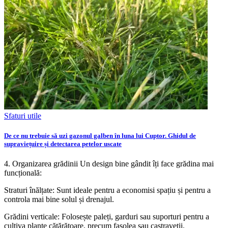
Sfaturi utile
De ce nu trebuie să uzi gazonul galben în luna lui Cuptor. Ghidul de
supraviețuire și detectarea petelor uscate
4. Organizarea grădinii Un design bine gândit îți face grădina mai
funcțională:
Straturi înălțate: Sunt ideale pentru a economisi spațiu și pentru a
controla mai bine solul și drenajul.
Grădini verticale: Folosește paleți, garduri sau suporturi pentru a
cultiva plante cățărătoare, precum fasolea sau castraveții.