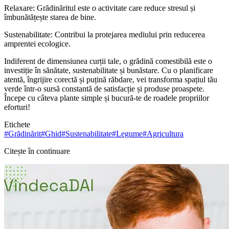
Relaxare: Grădinăritul este o activitate care reduce stresul și
îmbunătățește starea de bine.
Sustenabilitate: Contribui la protejarea mediului prin reducerea
amprentei ecologice.
Indiferent de dimensiunea curții tale, o grădină comestibilă este o
investiție în sănătate, sustenabilitate și bunăstare. Cu o planificare
atentă, îngrijire corectă și puțină răbdare, vei transforma spațiul tău
verde într-o sursă constantă de satisfacție și produse proaspete.
Începe cu câteva plante simple și bucură-te de roadele propriilor
eforturi!
Etichete
#
Grădinărit
#
Ghid
#
Sustenabilitate
#
Legume
#
Agricultura
Citește în continuare