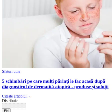
Sfaturi utile
5 schimbări pe care mulți părinți le fac acasă după
diagnosticul de dermatită atopică - produse și soluții
Citește articolul
→
Distribuie
EN