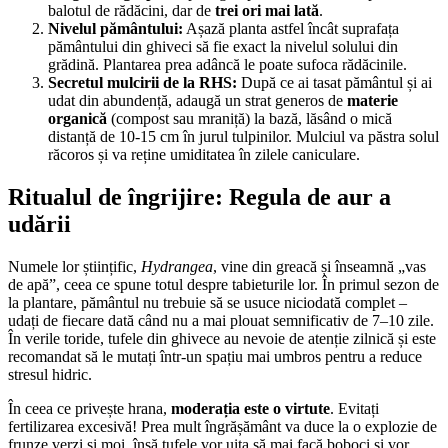
balotul de rădăcini, dar de
trei ori mai lată
.
Nivelul pământului:
Așază planta astfel încât suprafața
pământului din ghiveci să fie exact la nivelul solului din
grădină. Plantarea prea adâncă le poate sufoca rădăcinile.
Secretul mulcirii de la RHS:
După ce ai tasat pământul și ai
udat din abundență, adaugă un strat generos de
materie
organică
(compost sau mraniță) la bază, lăsând o mică
distanță de 10-15 cm în jurul tulpinilor. Mulciul va păstra solul
răcoros și va reține umiditatea în zilele caniculare.
Ritualul de îngrijire: Regula de aur a
udării
Numele lor științific,
Hydrangea
, vine din greacă și înseamnă „vas
de apă”, ceea ce spune totul despre tabieturile lor. În primul sezon de
la plantare, pământul nu trebuie să se usuce niciodată complet –
udați de fiecare dată când nu a mai plouat semnificativ de 7–10 zile.
În verile toride, tufele din ghivece au nevoie de atenție zilnică și este
recomandat să le mutați într-un spațiu mai umbros pentru a reduce
stresul hidric.
În ceea ce privește hrana,
moderația este o virtute
. Evitați
fertilizarea excesivă! Prea mult îngrășământ va duce la o explozie de
frunze verzi și moi, însă tufele vor uita să mai facă boboci și vor