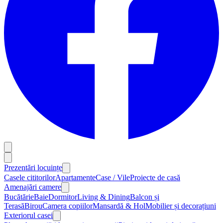
Prezentări locuințe
Casele cititorilor
Apartamente
Case / Vile
Proiecte de casă
Amenajări camere
Bucătărie
Baie
Dormitor
Living & Dining
Balcon și
Terasă
Birou
Camera copiilor
Mansardă & Hol
Mobilier și decorațiuni
Exteriorul casei