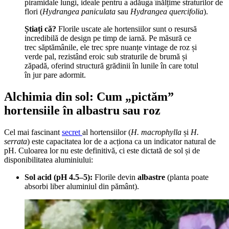
piramidale lungi, ideale pentru a adăuga înălțime straturilor de
flori (
Hydrangea paniculata
sau
Hydrangea quercifolia
).
Știați că?
Florile uscate ale hortensiilor sunt o resursă
incredibilă de design pe timp de iarnă. Pe măsură ce
trec săptămânile, ele trec spre nuanțe vintage de roz și
verde pal, rezistând eroic sub straturile de brumă și
zăpadă, oferind structură grădinii în lunile în care totul
în jur pare adormit.
Alchimia din sol: Cum „pictăm”
hortensiile în albastru sau roz
Cel mai fascinant
secret
al hortensiilor (
H. macrophylla
și
H.
serrata
) este capacitatea lor de a acționa ca un indicator natural de
pH. Culoarea lor nu este definitivă, ci este dictată de sol și de
disponibilitatea aluminiului:
Sol acid (pH 4.5–5):
Florile devin
albastre
(planta poate
absorbi liber aluminiul din pământ).