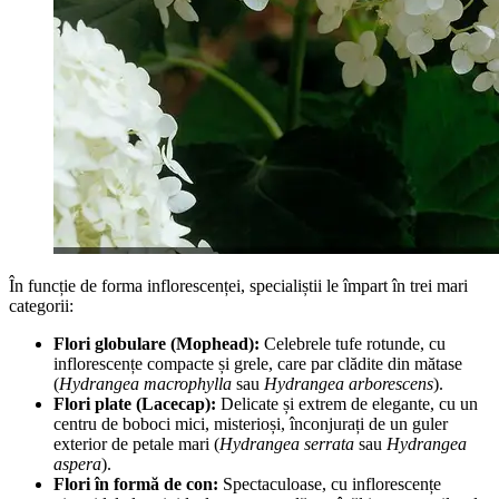
În funcție de forma inflorescenței, specialiștii le împart în trei mari
categorii:
Flori globulare (Mophead):
Celebrele tufe rotunde, cu
inflorescențe compacte și grele, care par clădite din mătase
(
Hydrangea macrophylla
sau
Hydrangea arborescens
).
Flori plate (Lacecap):
Delicate și extrem de elegante, cu un
centru de boboci mici, misterioși, înconjurați de un guler
exterior de petale mari (
Hydrangea serrata
sau
Hydrangea
aspera
).
Flori în formă de con:
Spectaculoase, cu inflorescențe