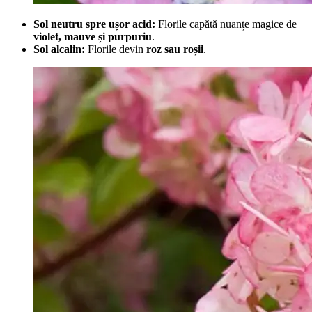
Sol neutru spre ușor acid:
Florile capătă nuanțe magice de
violet, mauve și purpuriu
.
Sol alcalin:
Florile devin
roz sau roșii
.