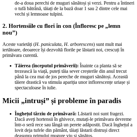
de-a doua perechi de muguri sănătoși și verzi. Pentru a întineri
o tufă bătrână, tăiați de la bază doar 1 sau 2 dintre cele mai
vechi și lemnoase tulpini.
2. Hortensiile cu flori în con (Înfloresc pe „lemn
nou”)
Aceste varietăți (
H. paniculata
,
H. arborescens
) sunt mult mai
iertătoare, deoarece își dezvoltă florile pe lăstarii noi, crescuți în
primăvara curentă.
Tăierea (începutul primăverii):
Înainte ca planta să se
trezească la viață, puteți tăia sever creșterile din anul trecut
până la cea mai de jos pereche de muguri sănătoși. Această
tăiere drastică va stimula apariția unor inflorescențe uriașe și
spectaculoase în iulie.
Micii „intruși” și probleme în paradis
Înghețul târziu de primăvară:
Lăstarii noi sunt fragezi.
Dacă aveți hortensii în ghivece, mutați-le primăvara devreme
într-o seră rece sau lângă un perete adăpostit. Dacă înghețul a
lovit deja tufele din pământ, tăiați lăstarii distruși direct
deasupra primului mugure viu și sănătos.