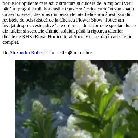
florile lor opulente care aduc structură și culoare de la mijlocul verii
până în pragul iernii, hortensiile transformă orice curte într-un spațiu
cu aer boieresc, desprins din peisajele interbelice românești sau din
revistele de peisagistică de la Chelsea Flower Show. Tot ce am
învățat despre aceste „dive” ale umbrei – de la formele spectaculoase
ale tufelor și secretele chimiei solului, până la rigoarea tăierilor
dictate de RHS (Royal Horticultural Society) – se află în acest ghid
complet.
De
Alexandru Robea
|
11 iun. 2026
|
8
min citire