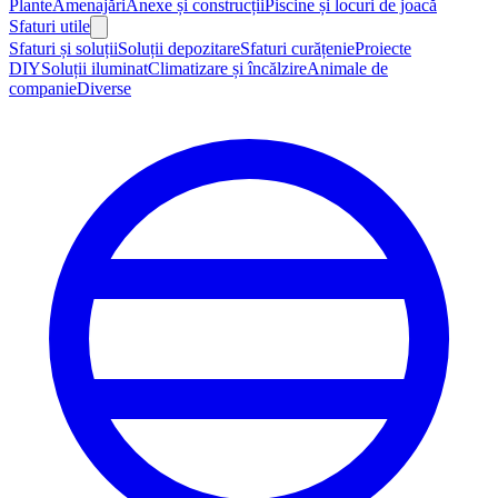
Plante
Amenajări
Anexe și construcții
Piscine și locuri de joacă
Sfaturi utile
Sfaturi și soluții
Soluții depozitare
Sfaturi curățenie
Proiecte
DIY
Soluții iluminat
Climatizare și încălzire
Animale de
companie
Diverse