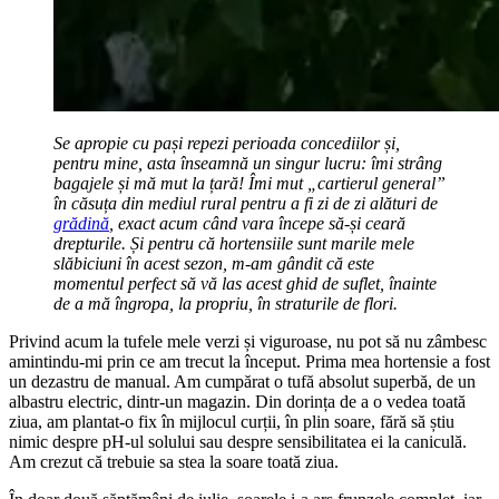
Se apropie cu pași repezi perioada concediilor și,
pentru mine, asta înseamnă un singur lucru: îmi strâng
bagajele și mă mut la țară! Îmi mut „cartierul general”
în căsuța din mediul rural pentru a fi zi de zi alături de
grădină
, exact acum când vara începe să-și ceară
drepturile. Și pentru că hortensiile sunt marile mele
slăbiciuni în acest sezon, m-am gândit că este
momentul perfect să vă las acest ghid de suflet, înainte
de a mă îngropa, la propriu, în straturile de flori.
Privind acum la tufele mele verzi și viguroase, nu pot să nu zâmbesc
amintindu-mi prin ce am trecut la început. Prima mea hortensie a fost
un dezastru de manual. Am cumpărat o tufă absolut superbă, de un
albastru electric, dintr-un magazin. Din dorința de a o vedea toată
ziua, am plantat-o fix în mijlocul curții, în plin soare, fără să știu
nimic despre pH-ul solului sau despre sensibilitatea ei la caniculă.
Am crezut că trebuie sa stea la soare toată ziua.