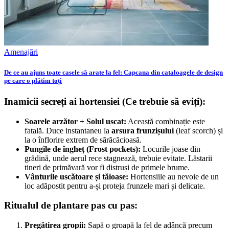
Amenajări
De ce au ajuns toate casele să arate la fel: Capcana din cataloagele de design
pe care o plătim toți
Inamicii secreți ai hortensiei (Ce trebuie să eviți):
Soarele arzător + Solul uscat:
Această combinație este
fatală. Duce instantaneu la
arsura frunzișului
(leaf scorch) și
la o înflorire extrem de sărăcăcioasă.
Pungile de îngheț (Frost pockets):
Locurile joase din
grădină, unde aerul rece stagnează, trebuie evitate. Lăstarii
tineri de primăvară vor fi distruși de primele brume.
Vânturile uscătoare și tăioase:
Hortensiile au nevoie de un
loc adăpostit pentru a-și proteja frunzele mari și delicate.
Ritualul de plantare pas cu pas:
Pregătirea gropii:
Sapă o groapă la fel de adâncă precum