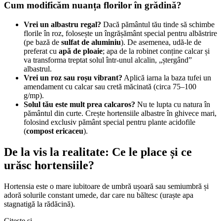
Cum modificăm nuanța florilor în grădină?
Vrei un albastru regal?
Dacă pământul tău tinde să schimbe
florile în roz, folosește un îngrășământ special pentru albăstrire
(pe bază de
sulfat de aluminiu
). De asemenea, udă-le de
preferat cu
apă de ploaie
; apa de la robinet conține calcar și
va transforma treptat solul într-unul alcalin, „ștergând”
albastrul.
Vrei un roz sau roșu vibrant?
Aplică iarna la baza tufei un
amendament cu calcar sau cretă măcinată (circa 75–100
g/mp).
Solul tău este mult prea calcaros?
Nu te lupta cu natura în
pământul din curte. Crește hortensiile albastre în ghivece mari,
folosind exclusiv pământ special pentru plante acidofile
(
compost ericaceu
).
De la vis la realitate: Ce le place și ce
urăsc hortensiile?
Hortensia este o mare iubitoare de umbră ușoară sau semiumbră și
adoră solurile constant umede, dar care nu băltesc (uraște apa
stagnatigă la rădăcină).
Citește și