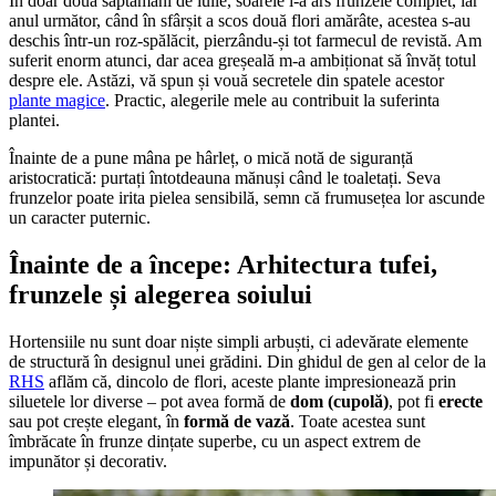
În doar două săptămâni de iulie, soarele i-a ars frunzele complet, iar
anul următor, când în sfârșit a scos două flori amărâte, acestea s-au
deschis într-un roz-spălăcit, pierzându-și tot farmecul de revistă. Am
suferit enorm atunci, dar acea greșeală m-a ambiționat să învăț totul
despre ele. Astăzi, vă spun și vouă secretele din spatele acestor
plante magice
. Practic, alegerile mele au contribuit la suferinta
plantei.
Înainte de a pune mâna pe hârleț, o mică notă de siguranță
aristocratică: purtați întotdeauna mănuși când le toaletați. Seva
frunzelor poate irita pielea sensibilă, semn că frumusețea lor ascunde
un caracter puternic.
Înainte de a începe: Arhitectura tufei,
frunzele și alegerea soiului
Hortensiile nu sunt doar niște simpli arbuști, ci adevărate elemente
de structură în designul unei grădini. Din ghidul de gen al celor de la
RHS
aflăm că, dincolo de flori, aceste plante impresionează prin
siluetele lor diverse – pot avea formă de
dom (cupolă)
, pot fi
erecte
sau pot crește elegant, în
formă de vază
. Toate acestea sunt
îmbrăcate în frunze dințate superbe, cu un aspect extrem de
impunător și decorativ.