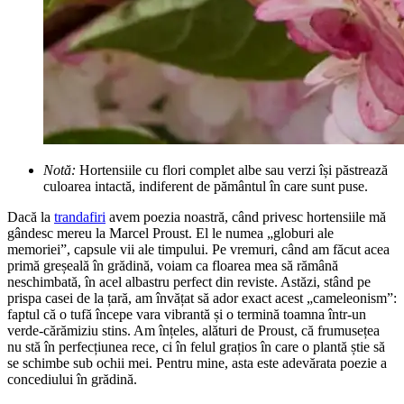
Notă:
Hortensiile cu flori complet albe sau verzi își păstrează
culoarea intactă, indiferent de pământul în care sunt puse.
Dacă la
trandafiri
avem poezia noastră, când privesc hortensiile mă
gândesc mereu la Marcel Proust. El le numea „globuri ale
memoriei”, capsule vii ale timpului. Pe vremuri, când am făcut acea
primă greșeală în grădină, voiam ca floarea mea să rămână
neschimbată, în acel albastru perfect din reviste. Astăzi, stând pe
prispa casei de la țară, am învățat să ador exact acest „cameleonism”:
faptul că o tufă începe vara vibrantă și o termină toamna într-un
verde-cărămiziu stins. Am înțeles, alături de Proust, că frumusețea
nu stă în perfecțiunea rece, ci în felul grațios în care o plantă știe să
se schimbe sub ochii mei. Pentru mine, asta este adevărata poezie a
concediului în grădină.