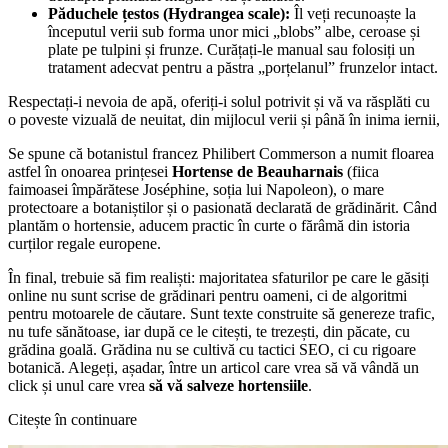
Păduchele țestos (Hydrangea scale):
Îl veți recunoaște la
începutul verii sub forma unor mici „blobs” albe, ceroase și
plate pe tulpini și frunze. Curățați-le manual sau folosiți un
tratament adecvat pentru a păstra „porțelanul” frunzelor intact.
Respectați-i nevoia de apă, oferiți-i solul potrivit și vă va răsplăti cu
o poveste vizuală de neuitat, din mijlocul verii și până în inima iernii,
Se spune că botanistul francez Philibert Commerson a numit floarea
astfel în onoarea prințesei
Hortense de Beauharnais
(fiica
faimoasei împărătese Joséphine, soția lui Napoleon), o mare
protectoare a botaniștilor și o pasionată declarată de grădinărit. Când
plantăm o hortensie, aducem practic în curte o fărâmă din istoria
curților regale europene.
În final, trebuie să fim realiști: majoritatea sfaturilor pe care le găsiți
online nu sunt scrise de grădinari pentru oameni, ci de algoritmi
pentru motoarele de căutare. Sunt texte construite să genereze trafic,
nu tufe sănătoase, iar după ce le citești, te trezești, din păcate, cu
grădina goală. Grădina nu se cultivă cu tactici SEO, ci cu rigoare
botanică. Alegeți, așadar, între un articol care vrea să vă vândă un
click și unul care vrea
să vă salveze hortensiile
.
Citește în continuare