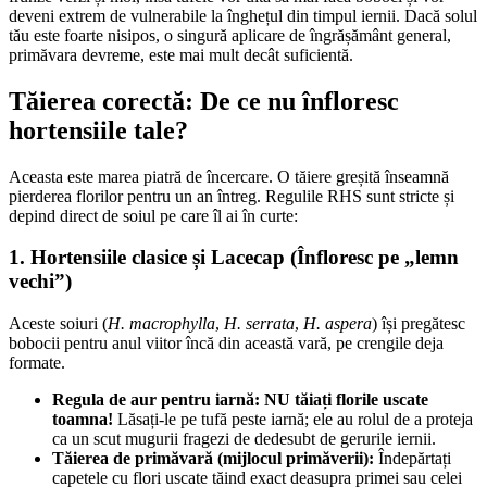
deveni extrem de vulnerabile la înghețul din timpul iernii. Dacă solul
tău este foarte nisipos, o singură aplicare de îngrășământ general,
primăvara devreme, este mai mult decât suficientă.
Tăierea corectă: De ce nu înfloresc
hortensiile tale?
Aceasta este marea piatră de încercare. O tăiere greșită înseamnă
pierderea florilor pentru un an întreg. Regulile RHS sunt stricte și
depind direct de soiul pe care îl ai în curte:
1. Hortensiile clasice și Lacecap (Înfloresc pe „lemn
vechi”)
Aceste soiuri (
H. macrophylla
,
H. serrata
,
H. aspera
) își pregătesc
bobocii pentru anul viitor încă din această vară, pe crengile deja
formate.
Regula de aur pentru iarnă:
NU tăiați florile uscate
toamna!
Lăsați-le pe tufă peste iarnă; ele au rolul de a proteja
ca un scut mugurii fragezi de dedesubt de gerurile iernii.
Tăierea de primăvară (mijlocul primăverii):
Îndepărtați
capetele cu flori uscate tăind exact deasupra primei sau celei