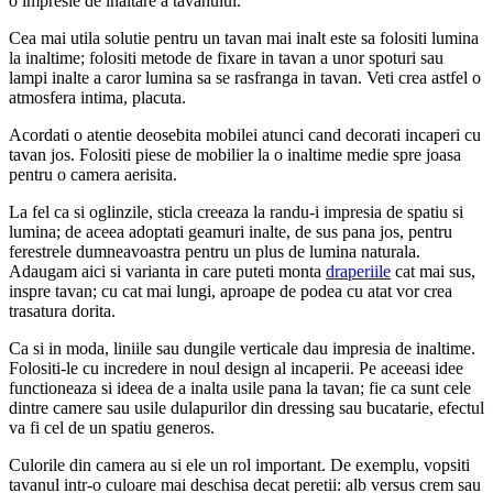
o impresie de inaltare a tavanului.
Cea mai utila solutie pentru un tavan mai inalt este sa folositi lumina
la inaltime; folositi metode de fixare in tavan a unor spoturi sau
lampi inalte a caror lumina sa se rasfranga in tavan. Veti crea astfel o
atmosfera intima, placuta.
Acordati o atentie deosebita mobilei atunci cand decorati incaperi cu
tavan jos. Folositi piese de mobilier la o inaltime medie spre joasa
pentru o camera aerisita.
La fel ca si oglinzile, sticla creeaza la randu-i impresia de spatiu si
lumina; de aceea adoptati geamuri inalte, de sus pana jos, pentru
ferestrele dumneavoastra pentru un plus de lumina naturala.
Adaugam aici si varianta in care puteti monta
draperiile
cat mai sus,
inspre tavan; cu cat mai lungi, aproape de podea cu atat vor crea
trasatura dorita.
Ca si in moda, liniile sau dungile verticale dau impresia de inaltime.
Folositi-le cu incredere in noul design al incaperii. Pe aceeasi idee
functioneaza si ideea de a inalta usile pana la tavan; fie ca sunt cele
dintre camere sau usile dulapurilor din dressing sau bucatarie, efectul
va fi cel de un spatiu generos.
Culorile din camera au si ele un rol important. De exemplu, vopsiti
tavanul intr-o culoare mai deschisa decat peretii: alb versus crem sau