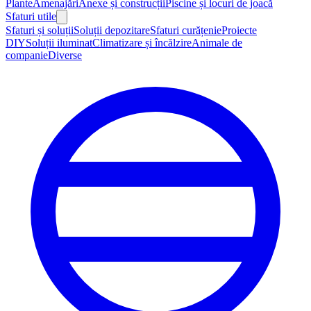
Plante
Amenajări
Anexe și construcții
Piscine și locuri de joacă
Sfaturi utile
Sfaturi și soluții
Soluții depozitare
Sfaturi curățenie
Proiecte
DIY
Soluții iluminat
Climatizare și încălzire
Animale de
companie
Diverse