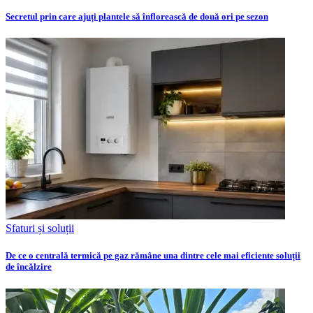
Secretul prin care ajuți plantele să înflorească de două ori pe sezon
Sfaturi și soluții
De ce o centrală termică pe gaz rămâne una dintre cele mai eficiente soluții
de încălzire