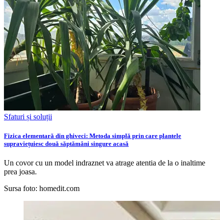
Sfaturi și soluții
Fizica elementară din ghiveci: Metoda simplă prin care plantele
supraviețuiesc două săptămâni singure acasă
Un covor cu un model indraznet va atrage atentia de la o inaltime
prea joasa.
Sursa foto: homedit.com