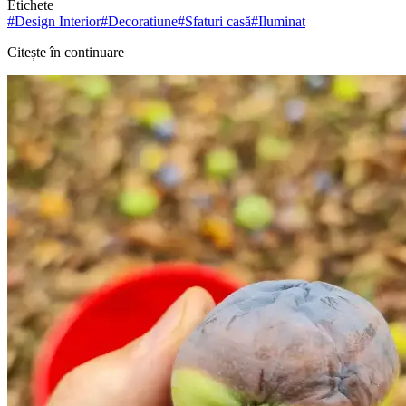
Etichete
#
Design Interior
#
Decoratiune
#
Sfaturi casă
#
Iluminat
Citește în continuare