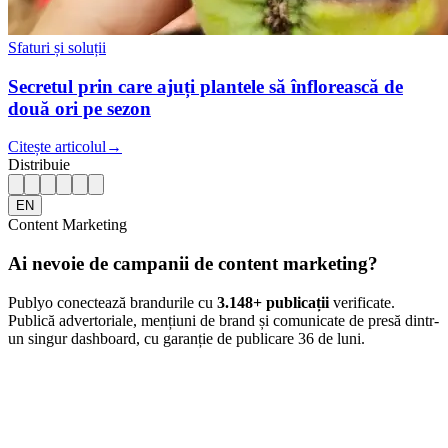
Sfaturi și soluții
Secretul prin care ajuți plantele să înflorească de
două ori pe sezon
Citește articolul
→
Distribuie
EN
Content Marketing
Ai nevoie de campanii de content marketing?
Publyo conectează brandurile cu
3.148
+ publicații
verificate.
Publică advertoriale, mențiuni de brand și comunicate de presă dintr-
un singur dashboard, cu garanție de publicare 36 de luni.