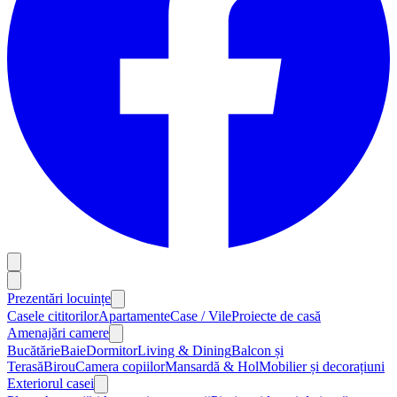
Prezentări locuințe
Casele cititorilor
Apartamente
Case / Vile
Proiecte de casă
Amenajări camere
Bucătărie
Baie
Dormitor
Living & Dining
Balcon și
Terasă
Birou
Camera copiilor
Mansardă & Hol
Mobilier și decorațiuni
Exteriorul casei