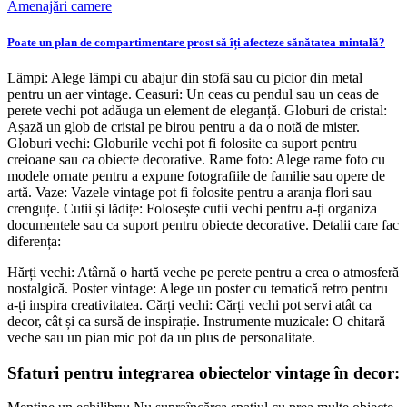
Amenajări camere
Poate un plan de compartimentare prost să îți afecteze sănătatea mintală?
Lămpi: Alege lămpi cu abajur din stofă sau cu picior din metal
pentru un aer vintage. Ceasuri: Un ceas cu pendul sau un ceas de
perete vechi pot adăuga un element de eleganță. Globuri de cristal:
Așază un glob de cristal pe birou pentru a da o notă de mister.
Globuri vechi: Globurile vechi pot fi folosite ca suport pentru
creioane sau ca obiecte decorative. Rame foto: Alege rame foto cu
modele ornate pentru a expune fotografiile de familie sau opere de
artă. Vaze: Vazele vintage pot fi folosite pentru a aranja flori sau
crenguțe. Cutii și lădițe: Folosește cutii vechi pentru a-ți organiza
documentele sau ca suport pentru obiecte decorative. Detalii care fac
diferența:
Hărți vechi: Atârnă o hartă veche pe perete pentru a crea o atmosferă
nostalgică. Poster vintage: Alege un poster cu tematică retro pentru
a-ți inspira creativitatea. Cărți vechi: Cărți vechi pot servi atât ca
decor, cât și ca sursă de inspirație. Instrumente muzicale: O chitară
veche sau un pian mic pot da un plus de personalitate.
Sfaturi pentru integrarea obiectelor vintage în decor: