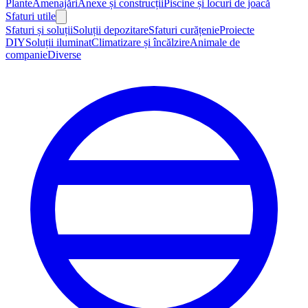
Plante
Amenajări
Anexe și construcții
Piscine și locuri de joacă
Sfaturi utile
Sfaturi și soluții
Soluții depozitare
Sfaturi curățenie
Proiecte
DIY
Soluții iluminat
Climatizare și încălzire
Animale de
companie
Diverse