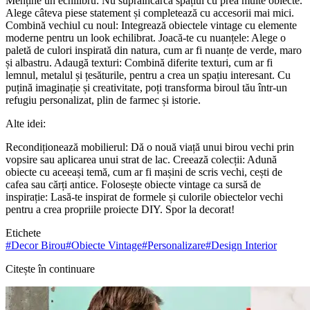
Menține un echilibru: Nu supraîncărca spațiul cu prea multe obiecte.
Alege câteva piese statement și completează cu accesorii mai mici.
Combină vechiul cu noul: Integrează obiectele vintage cu elemente
moderne pentru un look echilibrat. Joacă-te cu nuanțele: Alege o
paletă de culori inspirată din natura, cum ar fi nuanțe de verde, maro
și albastru. Adaugă texturi: Combină diferite texturi, cum ar fi
lemnul, metalul și țesăturile, pentru a crea un spațiu interesant. Cu
puțină imaginație și creativitate, poți transforma biroul tău într-un
refugiu personalizat, plin de farmec și istorie.
Alte idei:
Recondiționează mobilierul: Dă o nouă viață unui birou vechi prin
vopsire sau aplicarea unui strat de lac. Creează colecții: Adună
obiecte cu aceeași temă, cum ar fi mașini de scris vechi, cești de
cafea sau cărți antice. Folosește obiecte vintage ca sursă de
inspirație: Lasă-te inspirat de formele și culorile obiectelor vechi
pentru a crea propriile proiecte DIY. Spor la decorat!
Etichete
#
Decor Birou
#
Obiecte Vintage
#
Personalizare
#
Design Interior
Citește în continuare