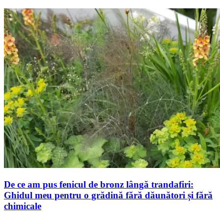
De ce am pus fenicul de bronz lângă trandafiri:
Ghidul meu pentru o grădină fără dăunători și fără
chimicale