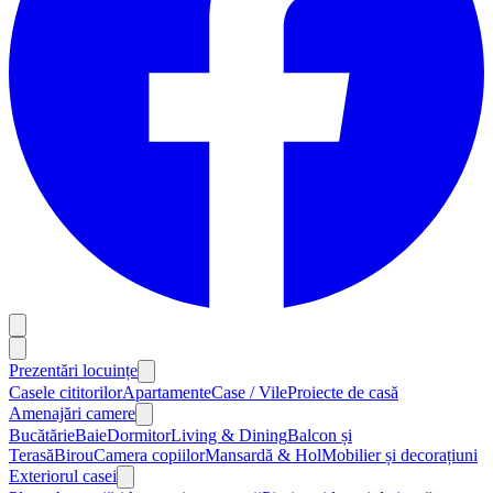
Prezentări locuințe
Casele cititorilor
Apartamente
Case / Vile
Proiecte de casă
Amenajări camere
Bucătărie
Baie
Dormitor
Living & Dining
Balcon și
Terasă
Birou
Camera copiilor
Mansardă & Hol
Mobilier și decorațiuni
Exteriorul casei