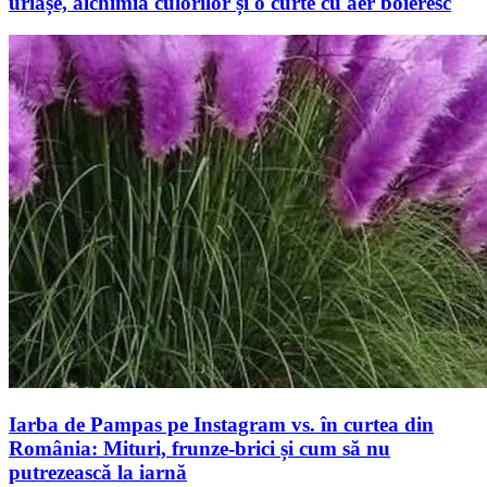
uriașe, alchimia culorilor și o curte cu aer boieresc
Iarba de Pampas pe Instagram vs. în curtea din
România: Mituri, frunze-brici și cum să nu
putrezească la iarnă