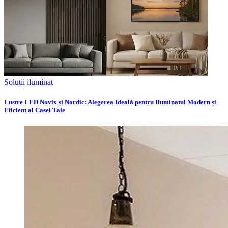
Soluții iluminat
Lustre LED Novix și Nordic: Alegerea Ideală pentru Iluminatul Modern și
Eficient al Casei Tale