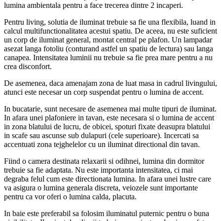
lumina ambientala pentru a face trecerea dintre 2 incaperi.
Pentru living, solutia de iluminat trebuie sa fie una flexibila, luand in
calcul multifunctionalitatea acestui spatiu. De aceea, nu este suficient
un corp de iluminat general, montat central pe plafon. Un lampadar
asezat langa fotoliu (conturand astfel un spatiu de lectura) sau langa
canapea. Intensitatea luminii nu trebuie sa fie prea mare pentru a nu
crea disconfort.
De asemenea, daca amenajam zona de luat masa in cadrul livingului,
atunci este necesar un corp suspendat pentru o lumina de accent.
In bucatarie, sunt necesare de asemenea mai multe tipuri de iluminat.
In afara unei plafoniere in tavan, este necesara si o lumina de accent
in zona blatului de lucru, de obicei, spoturi fixate deasupra blatului
in scafe sau ascunse sub dulapuri (cele superioare). Incercati sa
accentuati zona tejghelelor cu un iluminat directional din tavan.
Fiind o camera destinata relaxarii si odihnei, lumina din dormitor
trebuie sa fie adaptata. Nu este importanta intensitatea, ci mai
degraba felul cum este directionata lumina. In afara unei lustre care
va asigura o lumina generala discreta, veiozele sunt importante
pentru ca vor oferi o lumina calda, placuta.
In baie este preferabil sa folosim iluminatul puternic pentru o buna