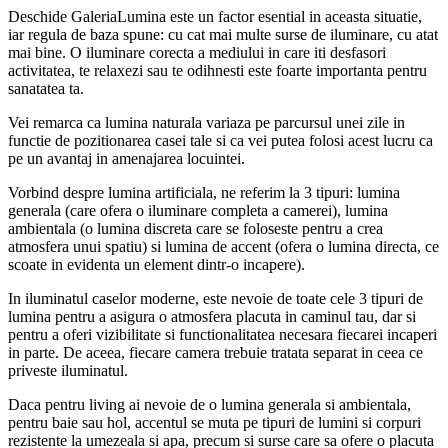
Deschide GaleriaLumina este un factor esential in aceasta situatie,
iar regula de baza spune: cu cat mai multe surse de iluminare, cu atat
mai bine. O iluminare corecta a mediului in care iti desfasori
activitatea, te relaxezi sau te odihnesti este foarte importanta pentru
sanatatea ta.
Vei remarca ca lumina naturala variaza pe parcursul unei zile in
functie de pozitionarea casei tale si ca vei putea folosi acest lucru ca
pe un avantaj in amenajarea locuintei.
Vorbind despre lumina artificiala, ne referim la 3 tipuri: lumina
generala (care ofera o iluminare completa a camerei), lumina
ambientala (o lumina discreta care se foloseste pentru a crea
atmosfera unui spatiu) si lumina de accent (ofera o lumina directa, ce
scoate in evidenta un element dintr-o incapere).
In iluminatul caselor moderne, este nevoie de toate cele 3 tipuri de
lumina pentru a asigura o atmosfera placuta in caminul tau, dar si
pentru a oferi vizibilitate si functionalitatea necesara fiecarei incaperi
in parte. De aceea, fiecare camera trebuie tratata separat in ceea ce
priveste iluminatul.
Daca pentru living ai nevoie de o lumina generala si ambientala,
pentru baie sau hol, accentul se muta pe tipuri de lumini si corpuri
rezistente la umezeala si apa, precum si surse care sa ofere o placuta