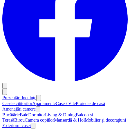
Prezentări locuințe
Casele cititorilor
Apartamente
Case / Vile
Proiecte de casă
Amenajări camere
Bucătărie
Baie
Dormitor
Living & Dining
Balcon și
Terasă
Birou
Camera copiilor
Mansardă & Hol
Mobilier și decorațiuni
Exteriorul casei