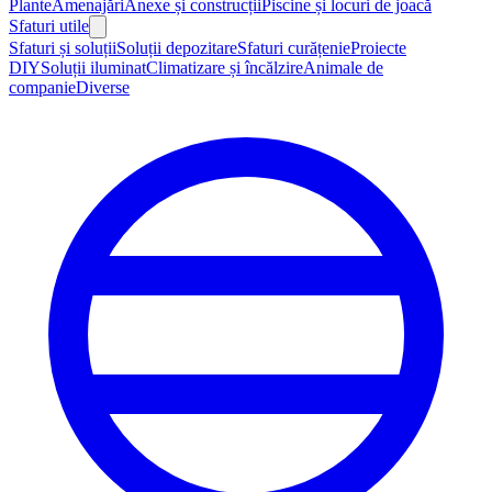
Plante
Amenajări
Anexe și construcții
Piscine și locuri de joacă
Sfaturi utile
Sfaturi și soluții
Soluții depozitare
Sfaturi curățenie
Proiecte
DIY
Soluții iluminat
Climatizare și încălzire
Animale de
companie
Diverse