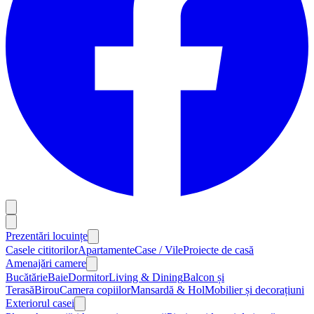
Prezentări locuințe
Casele cititorilor
Apartamente
Case / Vile
Proiecte de casă
Amenajări camere
Bucătărie
Baie
Dormitor
Living & Dining
Balcon și
Terasă
Birou
Camera copiilor
Mansardă & Hol
Mobilier și decorațiuni
Exteriorul casei