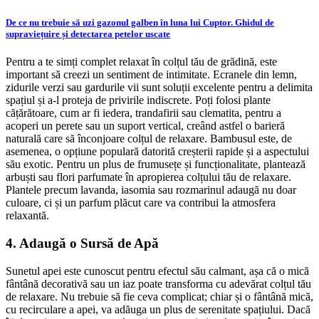
De ce nu trebuie să uzi gazonul galben în luna lui Cuptor. Ghidul de
supraviețuire și detectarea petelor uscate
Pentru a te simți complet relaxat în colțul tău de grădină, este
important să creezi un sentiment de intimitate. Ecranele din lemn,
zidurile verzi sau gardurile vii sunt soluții excelente pentru a delimita
spațiul și a-l proteja de privirile indiscrete. Poți folosi plante
cățărătoare, cum ar fi iedera, trandafirii sau clematita, pentru a
acoperi un perete sau un suport vertical, creând astfel o barieră
naturală care să înconjoare colțul de relaxare. Bambusul este, de
asemenea, o opțiune populară datorită creșterii rapide și a aspectului
său exotic. Pentru un plus de frumusețe și funcționalitate, plantează
arbuști sau flori parfumate în apropierea colțului tău de relaxare.
Plantele precum lavanda, iasomia sau rozmarinul adaugă nu doar
culoare, ci și un parfum plăcut care va contribui la atmosfera
relaxantă.
4. Adaugă o Sursă de Apă
Sunetul apei este cunoscut pentru efectul său calmant, așa că o mică
fântână decorativă sau un iaz poate transforma cu adevărat colțul tău
de relaxare. Nu trebuie să fie ceva complicat; chiar și o fântână mică,
cu recirculare a apei, va adăuga un plus de serenitate spațiului. Dacă