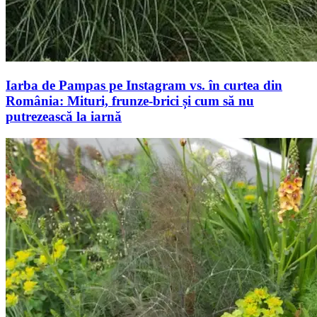
Iarba de Pampas pe Instagram vs. în curtea din
România: Mituri, frunze-brici și cum să nu
putrezească la iarnă