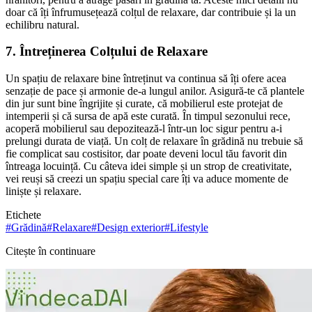
doar că îți înfrumusețează colțul de relaxare, dar contribuie și la un
echilibru natural.
7. Întreținerea Colțului de Relaxare
Un spațiu de relaxare bine întreținut va continua să îți ofere acea
senzație de pace și armonie de-a lungul anilor. Asigură-te că plantele
din jur sunt bine îngrijite și curate, că mobilierul este protejat de
intemperii și că sursa de apă este curată. În timpul sezonului rece,
acoperă mobilierul sau depozitează-l într-un loc sigur pentru a-i
prelungi durata de viață. Un colț de relaxare în grădină nu trebuie să
fie complicat sau costisitor, dar poate deveni locul tău favorit din
întreaga locuință. Cu câteva idei simple și un strop de creativitate,
vei reuși să creezi un spațiu special care îți va aduce momente de
liniște și relaxare.
Etichete
#
Grădină
#
Relaxare
#
Design exterior
#
Lifestyle
Citește în continuare