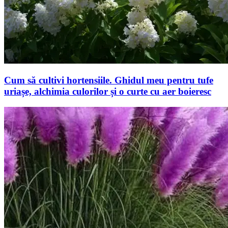
Cum să cultivi hortensiile. Ghidul meu pentru tufe
uriașe, alchimia culorilor și o curte cu aer boieresc