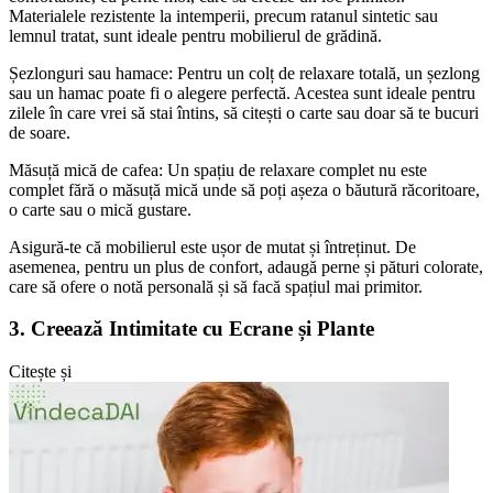
Materialele rezistente la intemperii, precum ratanul sintetic sau
lemnul tratat, sunt ideale pentru mobilierul de grădină.
Șezlonguri sau hamace: Pentru un colț de relaxare totală, un șezlong
sau un hamac poate fi o alegere perfectă. Acestea sunt ideale pentru
zilele în care vrei să stai întins, să citești o carte sau doar să te bucuri
de soare.
Măsuță mică de cafea: Un spațiu de relaxare complet nu este
complet fără o măsuță mică unde să poți așeza o băutură răcoritoare,
o carte sau o mică gustare.
Asigură-te că mobilierul este ușor de mutat și întreținut. De
asemenea, pentru un plus de confort, adaugă perne și pături colorate,
care să ofere o notă personală și să facă spațiul mai primitor.
3. Creează Intimitate cu Ecrane și Plante
Citește și