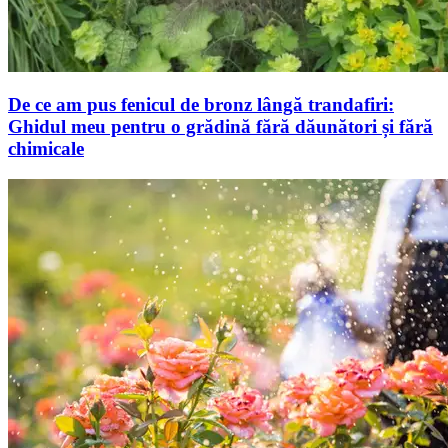
De ce am pus fenicul de bronz lângă trandafiri:
Ghidul meu pentru o grădină fără dăunători și fără
chimicale