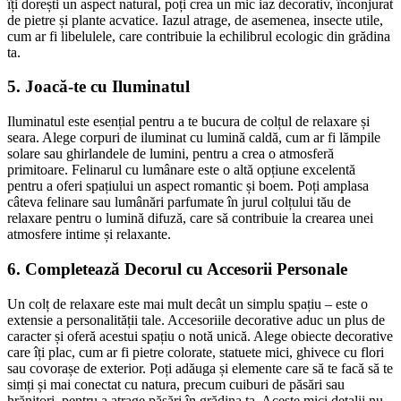
îți dorești un aspect natural, poți crea un mic iaz decorativ, înconjurat
de pietre și plante acvatice. Iazul atrage, de asemenea, insecte utile,
cum ar fi libelulele, care contribuie la echilibrul ecologic din grădina
ta.
5. Joacă-te cu Iluminatul
Iluminatul este esențial pentru a te bucura de colțul de relaxare și
seara. Alege corpuri de iluminat cu lumină caldă, cum ar fi lămpile
solare sau ghirlandele de lumini, pentru a crea o atmosferă
primitoare. Felinarul cu lumânare este o altă opțiune excelentă
pentru a oferi spațiului un aspect romantic și boem. Poți amplasa
câteva felinare sau lumânări parfumate în jurul colțului tău de
relaxare pentru o lumină difuză, care să contribuie la crearea unei
atmosfere intime și relaxante.
6. Completează Decorul cu Accesorii Personale
Un colț de relaxare este mai mult decât un simplu spațiu – este o
extensie a personalității tale. Accesoriile decorative aduc un plus de
caracter și oferă acestui spațiu o notă unică. Alege obiecte decorative
care îți plac, cum ar fi pietre colorate, statuete mici, ghivece cu flori
sau covorașe de exterior. Poți adăuga și elemente care să te facă să te
simți și mai conectat cu natura, precum cuiburi de păsări sau
hrănitori, pentru a atrage păsări în grădina ta. Aceste mici detalii nu