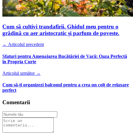
Cum să cultivi trandafirii. Ghidul meu pentru o
grădină cu aer aristocratic și parfum de poveste.
← Articolul precedent
Sfaturi pentru Amenajarea Bucătăriei de Vară: Oaza Perfectă
în Propria Curte
Articolul următor →
Cum să-ți organizezi balconul pentru a crea un colț de relaxare
perfect
Comentarii