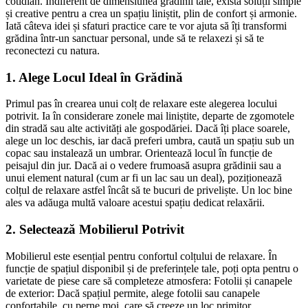
cotidian. Indiferent de dimensiunea grădinii tale, există soluții simple
și creative pentru a crea un spațiu liniștit, plin de confort și armonie.
Iată câteva idei și sfaturi practice care te vor ajuta să îți transformi
grădina într-un sanctuar personal, unde să te relaxezi și să te
reconectezi cu natura.
1. Alege Locul Ideal în Grădină
Primul pas în crearea unui colț de relaxare este alegerea locului
potrivit. Ia în considerare zonele mai liniștite, departe de zgomotele
din stradă sau alte activități ale gospodăriei. Dacă îți place soarele,
alege un loc deschis, iar dacă preferi umbra, caută un spațiu sub un
copac sau instalează un umbrar. Orientează locul în funcție de
peisajul din jur. Dacă ai o vedere frumoasă asupra grădinii sau a
unui element natural (cum ar fi un lac sau un deal), poziționează
colțul de relaxare astfel încât să te bucuri de priveliște. Un loc bine
ales va adăuga multă valoare acestui spațiu dedicat relaxării.
2. Selectează Mobilierul Potrivit
Mobilierul este esențial pentru confortul colțului de relaxare. În
funcție de spațiul disponibil și de preferințele tale, poți opta pentru o
varietate de piese care să completeze atmosfera: Fotolii și canapele
de exterior: Dacă spațiul permite, alege fotolii sau canapele
confortabile, cu perne moi, care să creeze un loc primitor.