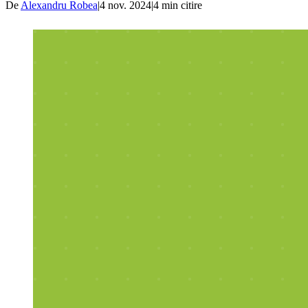
De
Alexandru Robea
|
4 nov. 2024
|
4
min citire