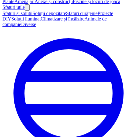
Plante
Amenajări
Anexe și construcții
Piscine și locuri de joacă
Sfaturi utile
Sfaturi și soluții
Soluții depozitare
Sfaturi curățenie
Proiecte
DIY
Soluții iluminat
Climatizare și încălzire
Animale de
companie
Diverse