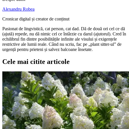
Alexandru Robea
Cronicar digital și creator de conținut
Pasionat de lingvistică, cat person, cat dad. Dă de două ori cel ce dă
(ajută) repede, nu dă nimic cel ce întârzie cu darul (ajutorul). Cred în
echilibrul fin dintre posibilitățile infinite ale visului și exigențele
restrictive ale lumii reale. Când nu scriu, fac pe „plant sitter-ul” de
urgență pentru prieteni și salvez balcoane însetate.
Cele mai citite articole