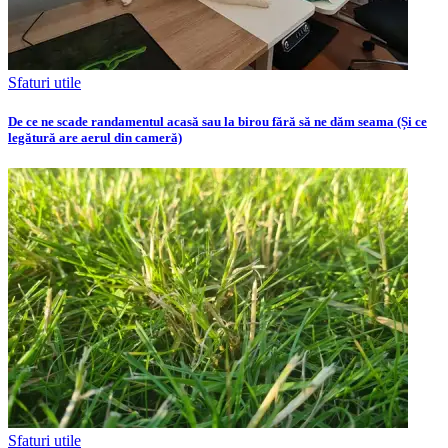
Sfaturi utile
De ce ne scade randamentul acasă sau la birou fără să ne dăm seama (Și ce
legătură are aerul din cameră)
Sfaturi utile