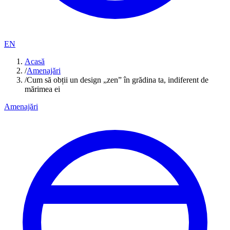
EN
Acasă
/
Amenajări
/
Cum să obții un design „zen” în grădina ta, indiferent de
mărimea ei
Amenajări