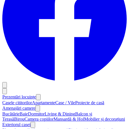
Prezentări locuințe
Casele cititorilor
Apartamente
Case / Vile
Proiecte de casă
Amenajări camere
Bucătărie
Baie
Dormitor
Living & Dining
Balcon și
Terasă
Birou
Camera copiilor
Mansardă & Hol
Mobilier și decorațiuni
Exteriorul casei