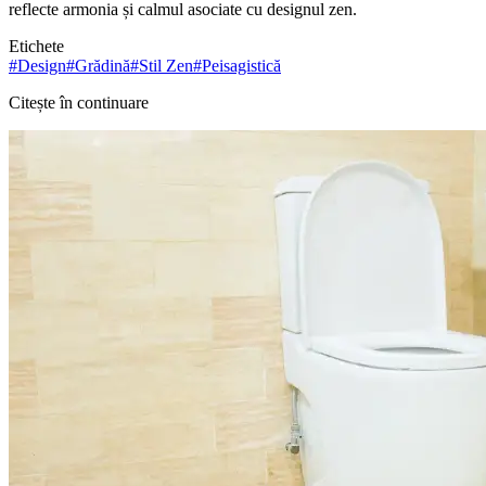
reflecte armonia și calmul asociate cu designul zen.
Etichete
#
Design
#
Grădină
#
Stil Zen
#
Peisagistică
Citește în continuare