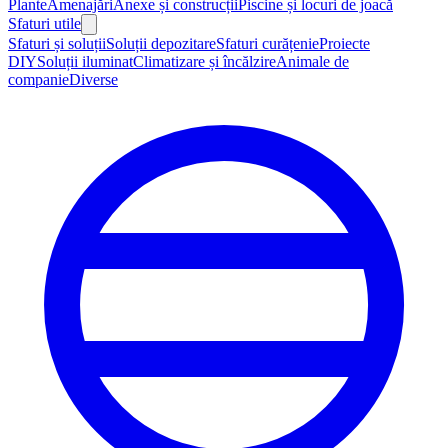
Plante
Amenajări
Anexe și construcții
Piscine și locuri de joacă
Sfaturi utile
Sfaturi și soluții
Soluții depozitare
Sfaturi curățenie
Proiecte
DIY
Soluții iluminat
Climatizare și încălzire
Animale de
companie
Diverse