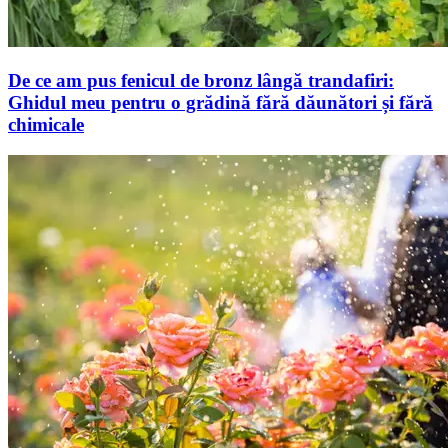
De ce am pus fenicul de bronz lângă trandafiri:
Ghidul meu pentru o grădină fără dăunători și fără
chimicale