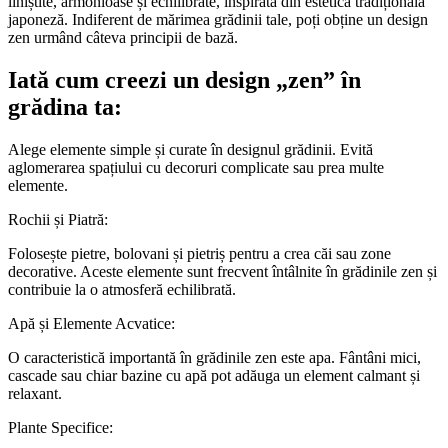
liniștite, armonioase și echilibrate, inspirată din estetica tradițională
japoneză. Indiferent de mărimea grădinii tale, poți obține un design
zen urmând câteva principii de bază.
Iată cum creezi un design „zen” în
grădina ta:
Alege elemente simple și curate în designul grădinii. Evită
aglomerarea spațiului cu decoruri complicate sau prea multe
elemente.
Rochii și Piatră:
Folosește pietre, bolovani și pietriș pentru a crea căi sau zone
decorative. Aceste elemente sunt frecvent întâlnite în grădinile zen și
contribuie la o atmosferă echilibrată.
Apă și Elemente Acvatice:
O caracteristică importantă în grădinile zen este apa. Fântâni mici,
cascade sau chiar bazine cu apă pot adăuga un element calmant și
relaxant.
Plante Specifice: