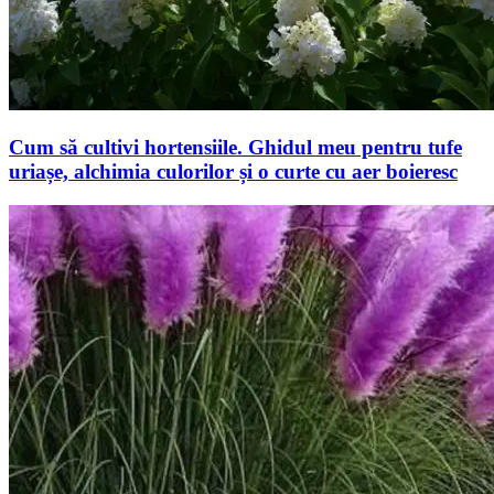
Cum să cultivi hortensiile. Ghidul meu pentru tufe
uriașe, alchimia culorilor și o curte cu aer boieresc