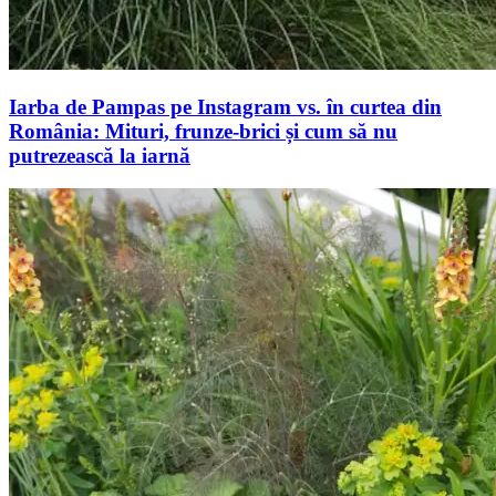
Iarba de Pampas pe Instagram vs. în curtea din
România: Mituri, frunze-brici și cum să nu
putrezească la iarnă