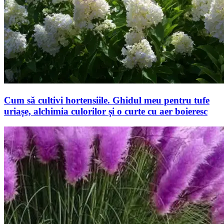
Cum să cultivi hortensiile. Ghidul meu pentru tufe
uriașe, alchimia culorilor și o curte cu aer boieresc