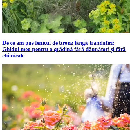
De ce am pus fenicul de bronz lângă trandafiri:
Ghidul meu pentru o grădină fără dăunători și fără
chimicale