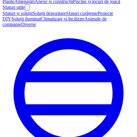
Plante
Amenajări
Anexe și construcții
Piscine și locuri de joacă
Sfaturi utile
Sfaturi și soluții
Soluții depozitare
Sfaturi curățenie
Proiecte
DIY
Soluții iluminat
Climatizare și încălzire
Animale de
companie
Diverse