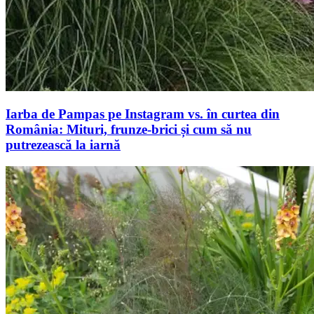
Iarba de Pampas pe Instagram vs. în curtea din
România: Mituri, frunze-brici și cum să nu
putrezească la iarnă