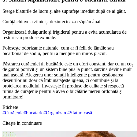
Sterge blaturile de lucru și alte suprafețe imediat după ce ai gătit.
Curăță chiuveta zilnic și dezinfecteaz-o săptămânal.
Organizează dulapurile și frigiderul pentru a evita acumularea de
resturi sau produse expirate.
Folosește odorizante naturale, cum ar fi felii de lămâie sau
bicarbonat de sodiu, pentru a menține un miros plăcut.
Păstrarea curățeniei în bucătărie este un efort constant, dar cu un coș
de gunoi potrivit și un sistem bine pus la punct, sarcina devine mult
mai ușoară. Alegerea unor soluții inteligente pentru gestionarea
deșeurilor nu doar că îmbunătățește igiena, ci contribuie și la
protejarea mediului. Investește în produse de calitate și respectă
rutina de curățenie pentru a avea o bucătărie mereu ordonată și
primitoare!
Etichete
#
Curățenie
#
bucatarie
#
Organizare
#
Sfaturi casă
Citește în continuare