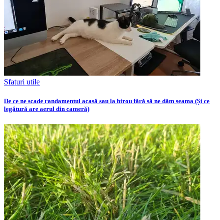
Sfaturi utile
De ce ne scade randamentul acasă sau la birou fără să ne dăm seama (Și ce
legătură are aerul din cameră)