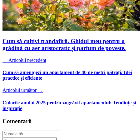
Cum să cultivi trandafirii. Ghidul meu pentru o
grădină cu aer aristocratic și parfum de poveste.
← Articolul precedent
Cum să amenajezi un apartament de 40 de metri pătrați: Idei
practice și eficiente
Articolul următor →
Culorile anului 2025 pentru zugrăvit apartamentul: Tendințe și
inspirație
Comentarii