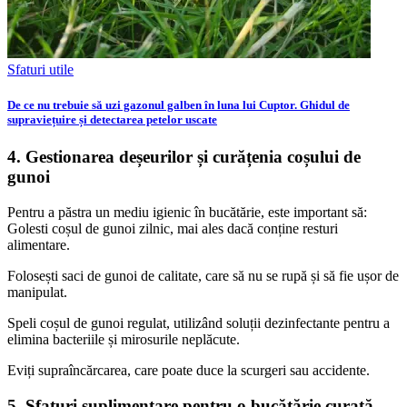
Sfaturi utile
De ce nu trebuie să uzi gazonul galben în luna lui Cuptor. Ghidul de
supraviețuire și detectarea petelor uscate
4. Gestionarea deșeurilor și curățenia coșului de
gunoi
Pentru a păstra un mediu igienic în bucătărie, este important să:
Golesti coșul de gunoi zilnic, mai ales dacă conține resturi
alimentare.
Folosești saci de gunoi de calitate, care să nu se rupă și să fie ușor de
manipulat.
Speli coșul de gunoi regulat, utilizând soluții dezinfectante pentru a
elimina bacteriile și mirosurile neplăcute.
Eviți supraîncărcarea, care poate duce la scurgeri sau accidente.
5. Sfaturi suplimentare pentru o bucătărie curată