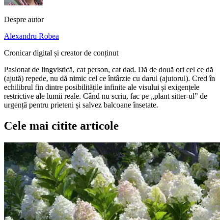
Despre autor
Alexandru Robea
Cronicar digital și creator de conținut
Pasionat de lingvistică, cat person, cat dad. Dă de două ori cel ce dă
(ajută) repede, nu dă nimic cel ce întârzie cu darul (ajutorul). Cred în
echilibrul fin dintre posibilitățile infinite ale visului și exigențele
restrictive ale lumii reale. Când nu scriu, fac pe „plant sitter-ul” de
urgență pentru prieteni și salvez balcoane însetate.
Cele mai citite articole