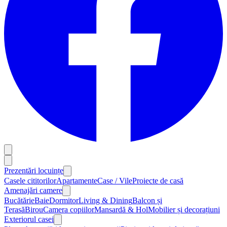
Prezentări locuințe
Casele cititorilor
Apartamente
Case / Vile
Proiecte de casă
Amenajări camere
Bucătărie
Baie
Dormitor
Living & Dining
Balcon și
Terasă
Birou
Camera copiilor
Mansardă & Hol
Mobilier și decorațiuni
Exteriorul casei