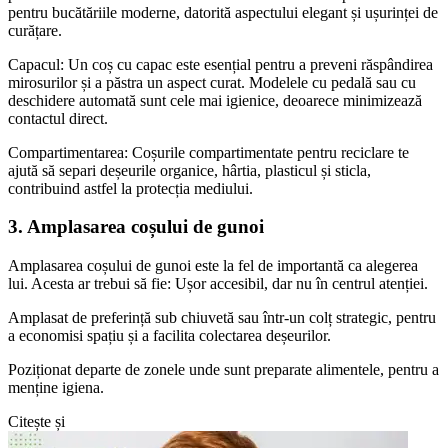
pentru bucătăriile moderne, datorită aspectului elegant și ușurinței de
curățare.
Capacul: Un coș cu capac este esențial pentru a preveni răspândirea
mirosurilor și a păstra un aspect curat. Modelele cu pedală sau cu
deschidere automată sunt cele mai igienice, deoarece minimizează
contactul direct.
Compartimentarea: Coșurile compartimentate pentru reciclare te
ajută să separi deșeurile organice, hârtia, plasticul și sticla,
contribuind astfel la protecția mediului.
3. Amplasarea coșului de gunoi
Amplasarea coșului de gunoi este la fel de importantă ca alegerea
lui. Acesta ar trebui să fie: Ușor accesibil, dar nu în centrul atenției.
Amplasat de preferință sub chiuvetă sau într-un colț strategic, pentru
a economisi spațiu și a facilita colectarea deșeurilor.
Poziționat departe de zonele unde sunt preparate alimentele, pentru a
menține igiena.
Citește și