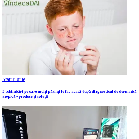
Sfaturi utile
5 schimbări pe care mulți părinți le fac acasă după diagnosticul de dermatită
atopică - produse și soluții