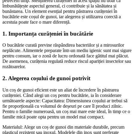
petrecem timp. Menținerea curățeniei în acest spațiu nu doar că
îmbunătățește aspectul general, ci contribuie și la sănătatea și
bunăstarea. Un element esențial pentru păstrarea curățeniei în
bucătărie este coșul de gunoi, iar alegerea și utilizarea corectă a
acestuia poate face o mare diferență.
1. Importanța curățeniei în bucătărie
O bucătărie curată previne răspândirea bacteriilor și a mirosurilor
neplăcute. Alimentele preparate într-un mediu igienic sunt mai sigure
pentru consum, iar o zonă de lucru ordonată face gătitul mai plăcut.
De asemenea, curățenia regulată reduce riscul apariției insectelor sau
rozătoarelor.
2. Alegerea coșului de gunoi potrivit
Un coș de gunoi eficient este un aliat de încredere în păstrarea
curățeniei. Când alegi un coș pentru bucătărie, ia în considerare
următoarele aspecte: Capacitatea: Dimensiunea coșului ar trebui să
fie proporțională cu volumul de deșeuri pe care îl produci zilnic.
Pentru o familie numeroasă, un coș mai mare este ideal, în timp ce o
familie mică poate opta pentru un model mai compact.
Materialul: Alege un coș de gunoi din materiale durabile, precum
plasticul rezistent sau inoxul. Modelele din inox sunt preferate