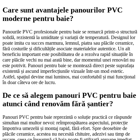
Care sunt avantajele panourilor PVC
moderne pentru baie?
Panourile PVC profesionale pentru baie se remarcă printr-o structură
solidă, rezistentă la umiditate și variații de temperatură. Designul lor
poate imita cu succes marmura, lemnul, piatra sau plăcile ceramice,
fără costurile și dificultățile asociate materialelor autentice. Un alt
beneficiu important este posibilitatea de a rezolva rapid situațiile în
care plăcile vechi nu mai arată bine, dar momentul unei renovări nu
este potrivit. Panouri pentru baie se montează direct peste suprafața
existentă și ascund imperfecțiunile vizuale într-un mod estetic.
Astfel, spațiul devine mai luminos, mai confortabil și mai funcțional
în doar câteva ore de lucru.
De ce să alegem panouri PVC pentru baie
atunci când renovăm fără șantier?
Panouri PVC pentru baie reprezintă o soluție practică ce răspunde
simultan mai multor nevoi: reîmprospătarea aspectului, protecție
împotriva umezelii și montaj rapid, fără efort. Spre deosebire de
plăcile ceramice, acestea nu necesită chituire, adezivi sau timp de
uscare, ceea ce înseamnă că baia poate fi utilizată aproape imediat