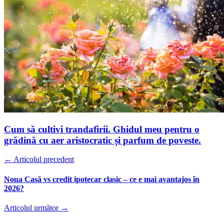
Cum să cultivi trandafirii. Ghidul meu pentru o
grădină cu aer aristocratic și parfum de poveste.
← Articolul precedent
Noua Casă vs credit ipotecar clasic – ce e mai avantajos în
2026?
Articolul următor →