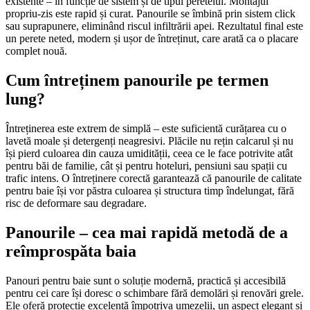
existente – în funcție de sistem și de tipul peretelui. Montajul
propriu-zis este rapid și curat. Panourile se îmbină prin sistem click
sau suprapunere, eliminând riscul infiltrării apei. Rezultatul final este
un perete neted, modern și ușor de întreținut, care arată ca o placare
complet nouă.
Cum întreținem panourile pe termen
lung?
Întreținerea este extrem de simplă – este suficientă curățarea cu o
lavetă moale și detergenți neagresivi. Plăcile nu rețin calcarul și nu
își pierd culoarea din cauza umidității, ceea ce le face potrivite atât
pentru băi de familie, cât și pentru hoteluri, pensiuni sau spații cu
trafic intens. O întreținere corectă garantează că panourile de calitate
pentru baie își vor păstra culoarea și structura timp îndelungat, fără
risc de deformare sau degradare.
Panourile – cea mai rapidă metodă de a
reîmprospăta baia
Panouri pentru baie sunt o soluție modernă, practică și accesibilă
pentru cei care își doresc o schimbare fără demolări și renovări grele.
Ele oferă protecție excelentă împotriva umezelii, un aspect elegant și