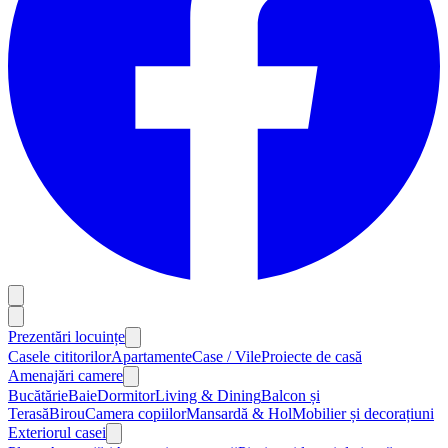
Prezentări locuințe
Casele cititorilor
Apartamente
Case / Vile
Proiecte de casă
Amenajări camere
Bucătărie
Baie
Dormitor
Living & Dining
Balcon și
Terasă
Birou
Camera copiilor
Mansardă & Hol
Mobilier și decorațiuni
Exteriorul casei