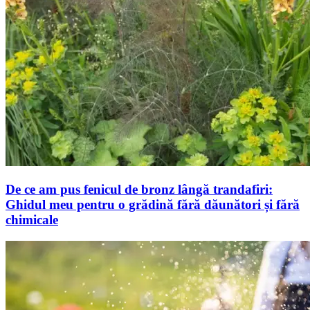
De ce am pus fenicul de bronz lângă trandafiri:
Ghidul meu pentru o grădină fără dăunători și fără
chimicale