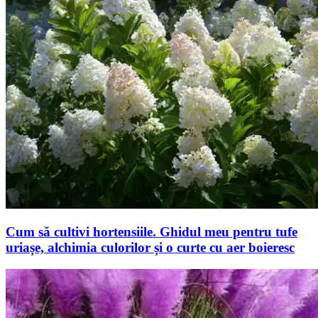
Cum să cultivi hortensiile. Ghidul meu pentru tufe
uriașe, alchimia culorilor și o curte cu aer boieresc