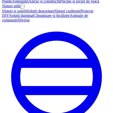
Plante
Amenajări
Anexe și construcții
Piscine și locuri de joacă
Sfaturi utile
Sfaturi și soluții
Soluții depozitare
Sfaturi curățenie
Proiecte
DIY
Soluții iluminat
Climatizare și încălzire
Animale de
companie
Diverse