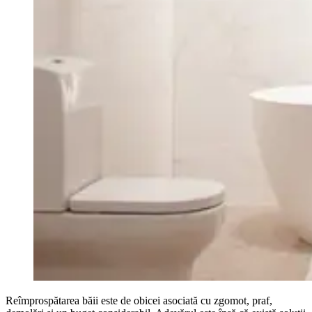
Reîmprospătarea băii este de obicei asociată cu zgomot, praf,