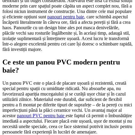
demolări și un buget considerabil. Adevărul este însă că există soluții
moderne prin care spațiul poate căpăta un aspect complet nou, fără a
folosi niciun instrument de construcție. Una dintre cele mai populare
și eficiente opțiuni sunt
panouri pentru baie
, care schimbă aspectul
încăperii literalmente în câteva ore, fără a afecta pereții și fără a crea
haos. Panourile cu un design bine ales pot masca denivelările,
plăcile vechi sau rosturile îngălbenite și, în același timp, adaugă stil,
izolație suplimentară și întreținere ușoară. Acest lucru le transformă
într-o alegere excelentă pentru cei care își doresc o schimbare rapidă,
fără investiții majore.
Ce este un panou PVC modern pentru
baie?
Un panou PVC este o placă de placare ușoară și rezistentă, creată
special pentru spații cu umiditate ridicată. Nu absoarbe apa, nu
favorizează apariția mucegaiului și se curăță ușor chiar și în cazul
utilizării zilnice. Materialul este durabil, dar suficient de flexibil
pentru a fi montat pe diferite tipuri de suprafețe – de la pereți cu mici
imperfecțiuni până la plăci ceramice vechi. Un avantaj major al
acestor
panouri PVC pentru baie
este faptul că permit o îmbunătățire
imediată a aspectului. Fiecare placă este ușoară, ușor de montat și nu
necesită unelte speciale, ceea ce face sistemul potrivit inclusiv pentru
persoanele fără experiență în lucrări de amenajare.