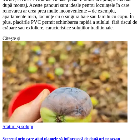
după montaj. Aceste panouri sunt ideale pentru locuințele în care
renovarea ar crea prea multe inconveniente – de exemplu,
apartamente mici, locuințe cu o singură baie sau familii cu copii. În
plus, placările PVC permit schimbarea rapidă a stilului, fără riscul de
crăpare sau exfoliere, caracteristice soluțiilor tradiționale.
Citește și
Sfaturi și soluții
Secretul prin care ajuți plantele să înflorească de două ori pe sezon