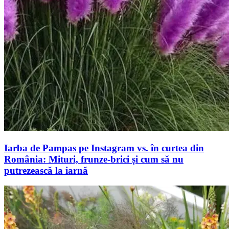
Iarba de Pampas pe Instagram vs. în curtea din
România: Mituri, frunze-brici și cum să nu
putrezească la iarnă