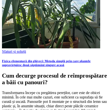
Sfaturi și soluții
Fizica elementară din ghiveci: Metoda simplă prin care plantele
supraviețuiesc două săptămâni singure acasă
Cum decurge procesul de reîmprospătare
a băii cu panouri?
Transformarea începe cu pregătirea pereților, care este de obicei
minimă. În cele mai multe cazuri, este suficient ca suprafața să fie
curată și uscată. Panourile pot fi montate pe o structură din lemn sau
plastic și, în anumite situații, chiar direct peste plăcile ceramice