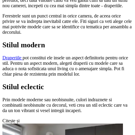
peretilor, deci data viitoare cand va veti gandi cum sa dati un suflu
nou camerei, incepeti cu cea mai simpla dintre toate - draperiile.
Ferestrele sunt un punct central in orice camera, de aceea orice
privire se va indrepta inevitabil catre ele. Fiti siguri ca veti alege cele
mai potrivite modele care sa se identifice cu tematica per ansamblu a
decorului.
Stilul modern
Draperiile
pot constitui ele insele un aspect definitoriu pentru orice
stil. Pentru un aspect modern, alegeti draperii cu modele care sa
aduca o nota sofisticata unui living cu o amenajare simpla. Pot fi
chiar piesa de rezistenta prin modelul lor.
Stilul eclectic
Prin modele moderne sau neobisnuite, culori indraznete si
combinatii neobisnuite cu decorul, veti crea un stil eclectic care va
da un ton vibrant si vesel intregii incaperi.
Citește și