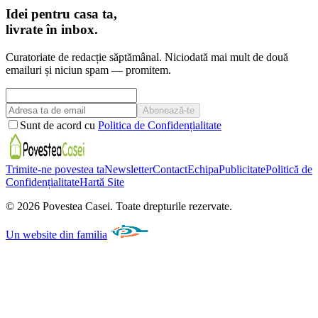
Idei pentru casa ta,
livrate în inbox.
Curatoriate de redacție săptămânal. Niciodată mai mult de două
emailuri și niciun spam — promitem.
Abonează-te
Sunt de acord cu
Politica de Confidențialitate
Trimite-ne povestea ta
Newsletter
Contact
Echipa
Publicitate
Politică de
Confidențialitate
Hartă Site
©
2026
Povestea Casei.
Toate drepturile rezervate.
Un website din familia