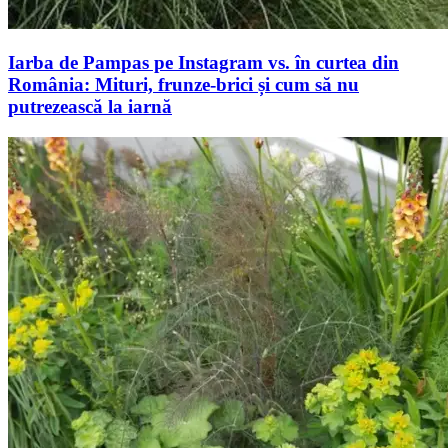
Iarba de Pampas pe Instagram vs. în curtea din
România: Mituri, frunze-brici și cum să nu
putrezească la iarnă