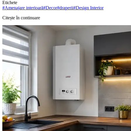
Etichete
#
Amenajare interioară
#
Decor
#
draperii
#
Design Interior
Citește în continuare