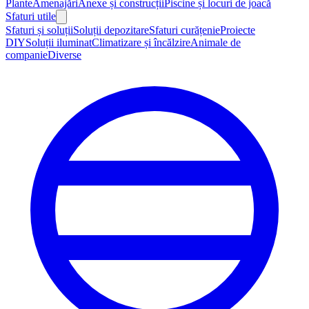
Plante
Amenajări
Anexe și construcții
Piscine și locuri de joacă
Sfaturi utile
Sfaturi și soluții
Soluții depozitare
Sfaturi curățenie
Proiecte
DIY
Soluții iluminat
Climatizare și încălzire
Animale de
companie
Diverse