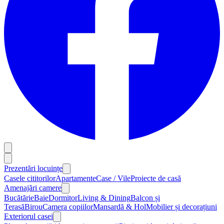
Prezentări locuințe
Casele cititorilor
Apartamente
Case / Vile
Proiecte de casă
Amenajări camere
Bucătărie
Baie
Dormitor
Living & Dining
Balcon și
Terasă
Birou
Camera copiilor
Mansardă & Hol
Mobilier și decorațiuni
Exteriorul casei