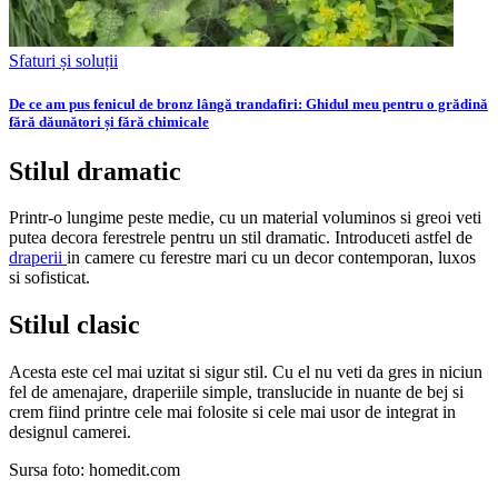
Sfaturi și soluții
De ce am pus fenicul de bronz lângă trandafiri: Ghidul meu pentru o grădină
fără dăunători și fără chimicale
Stilul dramatic
Printr-o lungime peste medie, cu un material voluminos si greoi veti
putea decora ferestrele pentru un stil dramatic. Introduceti astfel de
draperii
in camere cu ferestre mari cu un decor contemporan, luxos
si sofisticat.
Stilul clasic
Acesta este cel mai uzitat si sigur stil. Cu el nu veti da gres in niciun
fel de amenajare, draperiile simple, translucide in nuante de bej si
crem fiind printre cele mai folosite si cele mai usor de integrat in
designul camerei.
Sursa foto: homedit.com