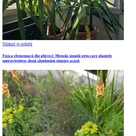
Sfaturi și soluții
Fizica elementară din ghiveci: Metoda simplă prin care plantele
supraviețuiesc două săptămâni singure acasă