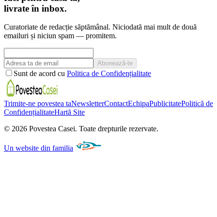
livrate în inbox.
Curatoriate de redacție săptămânal. Niciodată mai mult de două
emailuri și niciun spam — promitem.
Abonează-te
Sunt de acord cu
Politica de Confidențialitate
Trimite-ne povestea ta
Newsletter
Contact
Echipa
Publicitate
Politică de
Confidențialitate
Hartă Site
©
2026
Povestea Casei.
Toate drepturile rezervate.
Un website din familia