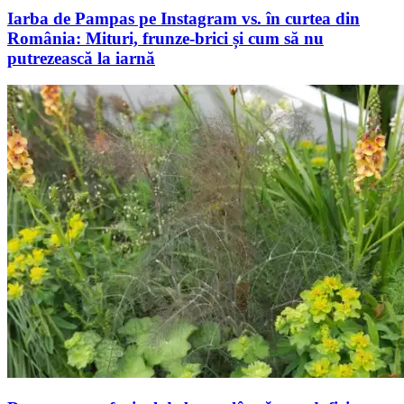
Iarba de Pampas pe Instagram vs. în curtea din
România: Mituri, frunze-brici și cum să nu
putrezească la iarnă