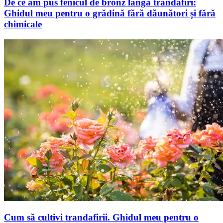
De ce am pus fenicul de bronz lângă trandafiri:
Ghidul meu pentru o grădină fără dăunători și fără
chimicale
Cum să cultivi trandafirii. Ghidul meu pentru o