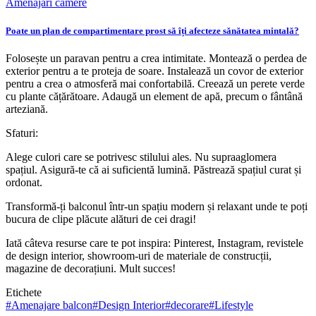
Amenajări camere
Poate un plan de compartimentare prost să îți afecteze sănătatea mintală?
Folosește un paravan pentru a crea intimitate. Montează o perdea de
exterior pentru a te proteja de soare. Instalează un covor de exterior
pentru a crea o atmosferă mai confortabilă. Creează un perete verde
cu plante cățărătoare. Adaugă un element de apă, precum o fântână
arteziană.
Sfaturi:
Alege culori care se potrivesc stilului ales. Nu supraaglomera
spațiul. Asigură-te că ai suficientă lumină. Păstrează spațiul curat și
ordonat.
Transformă-ți balconul într-un spațiu modern și relaxant unde te poți
bucura de clipe plăcute alături de cei dragi!
Iată câteva resurse care te pot inspira: Pinterest, Instagram, revistele
de design interior, showroom-uri de materiale de construcții,
magazine de decorațiuni. Mult succes!
Etichete
#
Amenajare balcon
#
Design Interior
#
decorare
#
Lifestyle