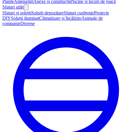
Plante
Amenajări
Anexe și construcții
Piscine și locuri de joacă
Sfaturi utile
Sfaturi și soluții
Soluții depozitare
Sfaturi curățenie
Proiecte
DIY
Soluții iluminat
Climatizare și încălzire
Animale de
companie
Diverse