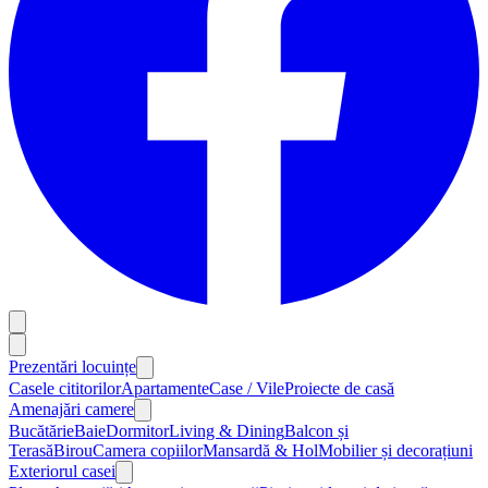
Prezentări locuințe
Casele cititorilor
Apartamente
Case / Vile
Proiecte de casă
Amenajări camere
Bucătărie
Baie
Dormitor
Living & Dining
Balcon și
Terasă
Birou
Camera copiilor
Mansardă & Hol
Mobilier și decorațiuni
Exteriorul casei