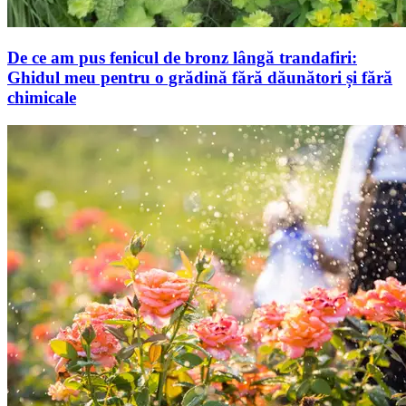
De ce am pus fenicul de bronz lângă trandafiri:
Ghidul meu pentru o grădină fără dăunători și fără
chimicale