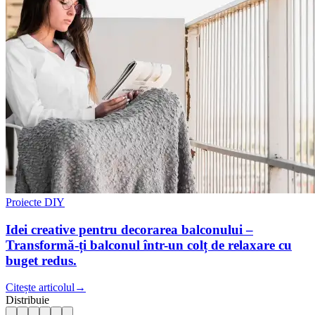
Proiecte DIY
Idei creative pentru decorarea balconului –
Transformă-ți balconul într-un colț de relaxare cu
buget redus.
Citește articolul
→
Distribuie