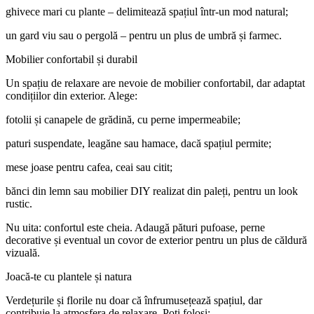
ghivece mari cu plante – delimitează spațiul într-un mod natural;
un gard viu sau o pergolă – pentru un plus de umbră și farmec.
Mobilier confortabil și durabil
Un spațiu de relaxare are nevoie de mobilier confortabil, dar adaptat
condițiilor din exterior. Alege:
fotolii și canapele de grădină, cu perne impermeabile;
paturi suspendate, leagăne sau hamace, dacă spațiul permite;
mese joase pentru cafea, ceai sau citit;
bănci din lemn sau mobilier DIY realizat din paleți, pentru un look
rustic.
Nu uita: confortul este cheia. Adaugă pături pufoase, perne
decorative și eventual un covor de exterior pentru un plus de căldură
vizuală.
Joacă-te cu plantele și natura
Verdețurile și florile nu doar că înfrumusețează spațiul, dar
contribuie la atmosfera de relaxare. Poți folosi: