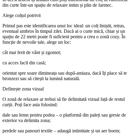
din curte într-un spațiu de relaxare intim și plin de farmec.
Alege colțul potrivit
Primul pas este identificarea unui loc ideal: un colț liniștit, retras,
eventual umbros în timpul zilei. Dacă ai o curte mică, chiar și un
spațiu de 22 metri poate fi suficient pentru a crea o zonă cozy. În
funcție de nevoile tale, alege un loc:
cât mai ferit de vânt și zgomot;
cu acces facil din casă;
orientat spre soare dimineața sau după-amiaza, dacă îți place să te
bronzezi sau să citești la lumină naturală.
Definește zona vizual
O zonă de relaxare ar trebui să fie delimitată vizual față de restul
curții. Poți face asta folosind:
dale sau lemn pentru podea – o platformă din paleți sau gresie de
exterior va delimita zona;
perdele sau panouri textile – adaugă intimitate și un aer boem;