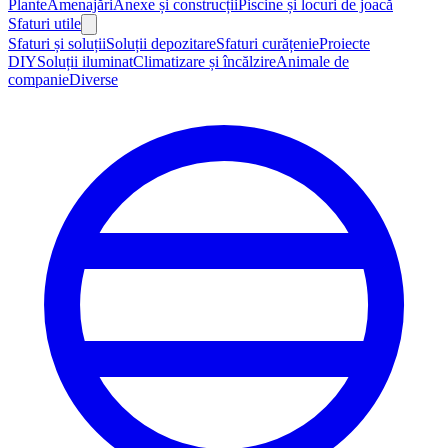
Plante
Amenajări
Anexe și construcții
Piscine și locuri de joacă
Sfaturi utile
Sfaturi și soluții
Soluții depozitare
Sfaturi curățenie
Proiecte
DIY
Soluții iluminat
Climatizare și încălzire
Animale de
companie
Diverse