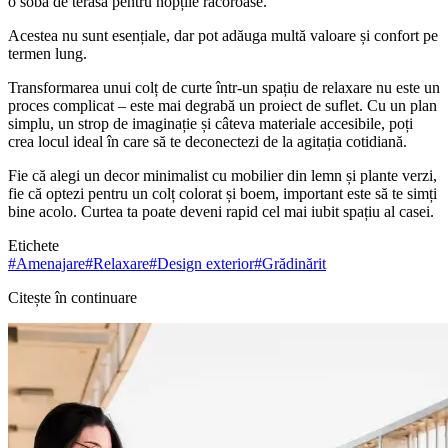
o sobă de terasă pentru nopțile răcoroase.
Acestea nu sunt esențiale, dar pot adăuga multă valoare și confort pe
termen lung.
Transformarea unui colț de curte într-un spațiu de relaxare nu este un
proces complicat – este mai degrabă un proiect de suflet. Cu un plan
simplu, un strop de imaginație și câteva materiale accesibile, poți
crea locul ideal în care să te deconectezi de la agitația cotidiană.
Fie că alegi un decor minimalist cu mobilier din lemn și plante verzi,
fie că optezi pentru un colț colorat și boem, important este să te simți
bine acolo. Curtea ta poate deveni rapid cel mai iubit spațiu al casei.
Etichete
#
Amenajare
#
Relaxare
#
Design exterior
#
Grădinărit
Citește în continuare