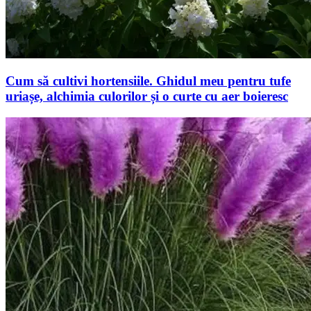
Cum să cultivi hortensiile. Ghidul meu pentru tufe
uriașe, alchimia culorilor și o curte cu aer boieresc