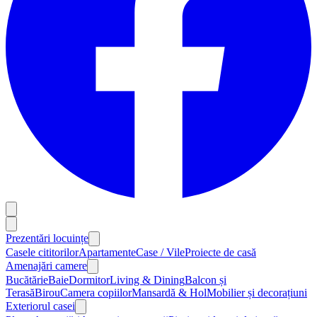
Prezentări locuințe
Casele cititorilor
Apartamente
Case / Vile
Proiecte de casă
Amenajări camere
Bucătărie
Baie
Dormitor
Living & Dining
Balcon și
Terasă
Birou
Camera copiilor
Mansardă & Hol
Mobilier și decorațiuni
Exteriorul casei