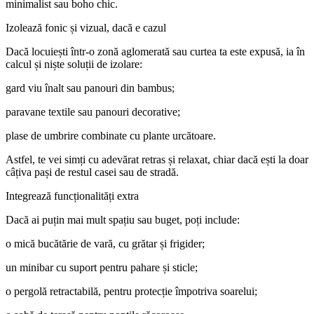
minimalist sau boho chic.
Izolează fonic și vizual, dacă e cazul
Dacă locuiești într-o zonă aglomerată sau curtea ta este expusă, ia în
calcul și niște soluții de izolare:
gard viu înalt sau panouri din bambus;
paravane textile sau panouri decorative;
plase de umbrire combinate cu plante urcătoare.
Astfel, te vei simți cu adevărat retras și relaxat, chiar dacă ești la doar
câțiva pași de restul casei sau de stradă.
Integrează funcționalități extra
Dacă ai puțin mai mult spațiu sau buget, poți include:
o mică bucătărie de vară, cu grătar și frigider;
un minibar cu suport pentru pahare și sticle;
o pergolă retractabilă, pentru protecție împotriva soarelui;