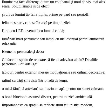
Iluminarea face diferența dintre un colț banal și unul de vis, mai ales
seara. Soluții simple și de efect:
șiruri de lumini tip fairy lights, prinse pe gard sau pergolă;
felinare solare, care se încarcă pe timpul zilei;
lămpi cu LED, eventual cu lumină caldă;
lumânări mari parfumate sau lămpi cu ulei esențial pentru atmosferă
relaxantă.
Elemente personale și decor
Ce face un spațiu de relaxare să fie cu adevărat al tău? Detaliile
personale. Poți adăuga:
tablouri pentru exterior, mesaje motivaționale sau oglinzi decorative;
rafturi cu cărți și reviste într-o ladă de lemn;
o mică fântână arteziană sau bazin cu apă, pentru un sunet calmant;
o boxă bluetooth ascunsă discret, pentru muzică ambientală.
Important este ca spațiul să reflecte stilul tău: rustic, modern,