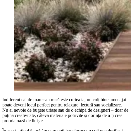
Indiferent cât de mare sau mică este curtea ta, un colț bine amenajat
poate deveni locul perfect pentru relaxare, lectură sau socializare.
Nu ai nevoie de bugete uriașe sau de o echipă de designeri – doar de
puțină creativitate, câteva materiale potrivite și dorința de a-ți crea
propria oază de liniște.
În acest articol îți arătăm cum poți transforma un colț nevalorificat