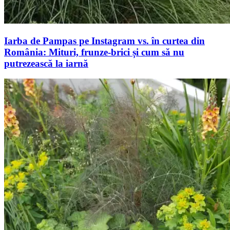
Iarba de Pampas pe Instagram vs. în curtea din
România: Mituri, frunze-brici și cum să nu
putrezească la iarnă