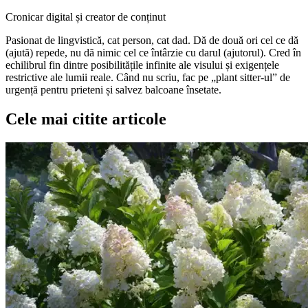
Cronicar digital și creator de conținut
Pasionat de lingvistică, cat person, cat dad. Dă de două ori cel ce dă
(ajută) repede, nu dă nimic cel ce întârzie cu darul (ajutorul). Cred în
echilibrul fin dintre posibilitățile infinite ale visului și exigențele
restrictive ale lumii reale. Când nu scriu, fac pe „plant sitter-ul” de
urgență pentru prieteni și salvez balcoane însetate.
Cele mai citite articole