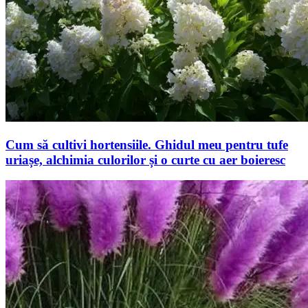
Cum să cultivi hortensiile. Ghidul meu pentru tufe
uriașe, alchimia culorilor și o curte cu aer boieresc