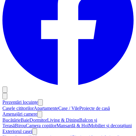
Prezentări locuințe
Casele cititorilor
Apartamente
Case / Vile
Proiecte de casă
Amenajări camere
Bucătărie
Baie
Dormitor
Living & Dining
Balcon și
Terasă
Birou
Camera copiilor
Mansardă & Hol
Mobilier și decorațiuni
Exteriorul casei