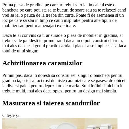
Prima piesa de gradina pe care ar trebui sa o iei in calcul este o
bancheta pe care poti sta sa te bucuri de soare sau sa te relaxezi cand
vrei sa iei o pauza de la treaba din curte. Poate fi de asemenea si un
loc pe care sa stai in timp ce cauti inspiratie pentru alte tipuri de
mobilier sau pentru amenajari exterioare.
Daca te-ai convins ca ti-ar surade o piesa de mobilier in gradina, ar
trebui sa te gandesti in primul rand daca nu o poti construi chiar tu,
mai ales daca esti genul practic caruia ii place sa se implice si sa faca
totul de unul singur.
Achizitionarea caramizilor
Primul pas, daca iti doresti sa construiesti singur o bancheta pentru
gradina ta, este sa faci rost de niste caramizi care se gasesc de obicei
la diversi paleti pentru depozitare de marfa. Sunt ieftini si nici nu iti
trebuie multi, mai ales daca optezi pentru un design mai simplu.
Masurarea si taierea scandurilor
Citește și