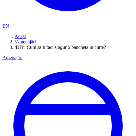
EN
Acasă
/
Amenajări
/
DIY: Cum sa-ti faci singur o bancheta in curte?
Amenajări