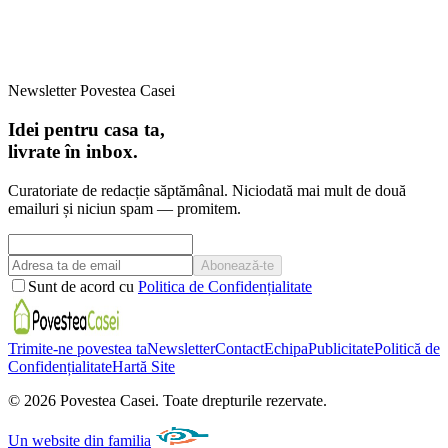
Newsletter Povestea Casei
Idei pentru casa ta,
livrate în inbox.
Curatoriate de redacție săptămânal. Niciodată mai mult de două
emailuri și niciun spam — promitem.
Abonează-te
Sunt de acord cu
Politica de Confidențialitate
Trimite-ne povestea ta
Newsletter
Contact
Echipa
Publicitate
Politică de
Confidențialitate
Hartă Site
©
2026
Povestea Casei.
Toate drepturile rezervate.
Un website din familia