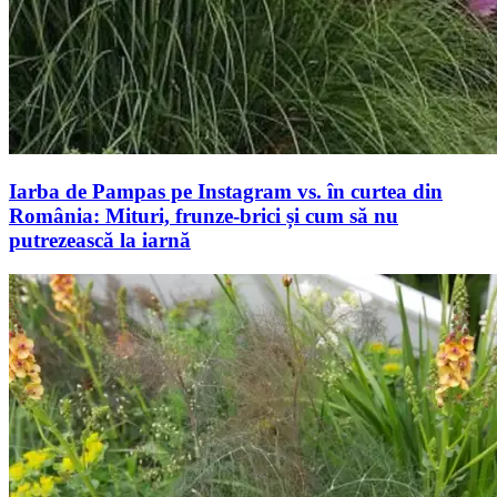
Iarba de Pampas pe Instagram vs. în curtea din
România: Mituri, frunze-brici și cum să nu
putrezească la iarnă