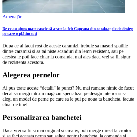
Amenajări
De ce au ajuns toate casele să arate la fel: Capcana din cataloagele de design
pe care o plătim toți
Dupa ce ai facut rost de aceste caramizi, trebuie sa masori spatiile
dintre caramizi si sa tai niste scanduri din lemn rezistent, sau pe
acestea le poti face chiar la comanda, mai ales daca vrei sa fii sigur
de rezistenta acestora.
Alegerea pernelor
Ai pus toate aceste “detalii” la punct? Nu mai ramane nimic de facut
decat sa mergi intr-un magazin specializat pe design interior si sa
alegi un model de perne pe care sa le pui pe noua ta bancheta, facuta
chiar de tine!
Personalizarea banchetei
Daca vrei sa fii si mai original si creativ, poti merge direct la croitor
si sa faci aceasta perna sau saltea pentru bancheta, la comanda si