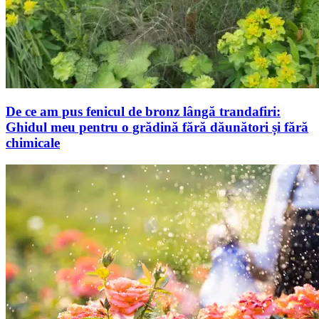
De ce am pus fenicul de bronz lângă trandafiri:
Ghidul meu pentru o grădină fără dăunători și fără
chimicale