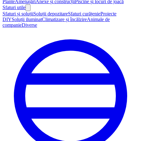
Plante
Amenajări
Anexe și construcții
Piscine și locuri de joacă
Sfaturi utile
Sfaturi și soluții
Soluții depozitare
Sfaturi curățenie
Proiecte
DIY
Soluții iluminat
Climatizare și încălzire
Animale de
companie
Diverse