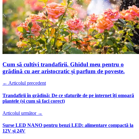
Cum să cultivi trandafirii. Ghidul meu pentru o
grădină cu aer aristocratic și parfum de poveste.
← Articolul precedent
Trandafirii în grădină: De ce sfaturile de pe internet îți omoară
plantele (și cum să faci corect)
Articolul următor →
Surse LED NANO pentru benzi LED: alimentare compactă la
12V și 24V