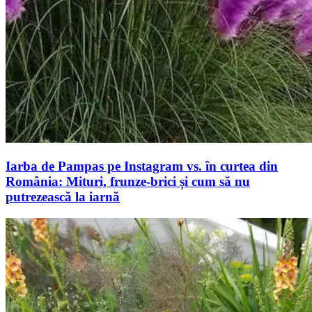
Iarba de Pampas pe Instagram vs. în curtea din
România: Mituri, frunze-brici și cum să nu
putrezească la iarnă