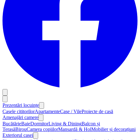
Prezentări locuințe
Casele cititorilor
Apartamente
Case / Vile
Proiecte de casă
Amenajări camere
Bucătărie
Baie
Dormitor
Living & Dining
Balcon și
Terasă
Birou
Camera copiilor
Mansardă & Hol
Mobilier și decorațiuni
Exteriorul casei