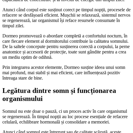
Atunci când corpul este susținut corect pe timpul nopții, procesele de
refacere se desfășoară eficient. Mușchii se relaxează, sistemul nervos
se regenerează, iar organismul își reface resursele consumate în
timpul zilei.
Dormeo promovează o abordare completă a confortului nocturn, în
care fiecare element al dormitorului contribuie la calitatea somnului.
De la saltele concepute pentru susținerea corectă a corpului, la perne
anatomice și accesorii de protecție, toate sunt gândite pentru a crea
un mediu optim de odihnă.
Prin integrarea acestor elemente, Dormeo susține ideea unui somn
mai profund, mai stabil și mai eficient, care influențează pozitiv
întreaga stare de bine.
Legătura dintre somn și funcționarea
organismului
Somnul nu este doar o pauză, ci un proces activ în care organismul
se regenerează. În timpul nopții au loc procese esențiale de refacere
celulară, echilibrare hormonală și consolidare a memoriei.
Atunci când somnul este întrerupt sau de calitate scăzută, aceste