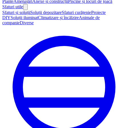
Plante
Amenajări
Anexe și construcții
Piscine și locuri de joacă
Sfaturi utile
Sfaturi și soluții
Soluții depozitare
Sfaturi curățenie
Proiecte
DIY
Soluții iluminat
Climatizare și încălzire
Animale de
companie
Diverse