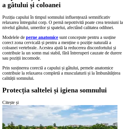
a gâtului și coloanei
Poziția capului în timpul somnului influențează semnificativ
relaxarea întregului corp. O pernă nepotrivită poate crea tensiuni la
nivelul gâtului, umerilor și spatelui, afectând calitatea odihnei.
Modelele de
perne anatomice
sunt concepute pentru a susține
corect zona cervicală și pentru a menține o poziție naturală a
coloanei vertebrale. Acestea ajută la reducerea disconfortului și
contribuie la un somn mai stabil, fără întreruperi cauzate de durere
sau poziții incomode.
Prin susținerea corectă a capului și gâtului, pernele anatomice
contribuie la relaxarea completă a musculaturii și la îmbunătățirea
calității somnului.
Protecția saltelei și igiena somnului
Citește și