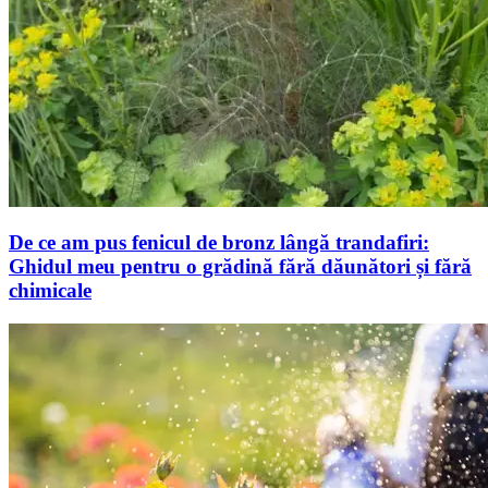
De ce am pus fenicul de bronz lângă trandafiri:
Ghidul meu pentru o grădină fără dăunători și fără
chimicale