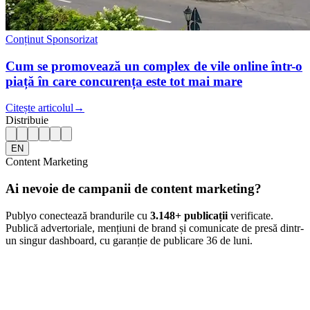
Conținut Sponsorizat
Cum se promovează un complex de vile online într-o
piață în care concurența este tot mai mare
Citește articolul
→
Distribuie
EN
Content Marketing
Ai nevoie de campanii de content marketing?
Publyo conectează brandurile cu
3.148
+ publicații
verificate.
Publică advertoriale, mențiuni de brand și comunicate de presă dintr-
un singur dashboard, cu garanție de publicare 36 de luni.