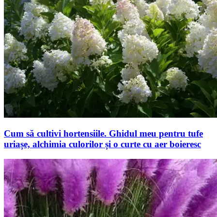
Cum să cultivi hortensiile. Ghidul meu pentru tufe
uriașe, alchimia culorilor și o curte cu aer boieresc