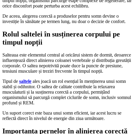
timpul nopții, organismul parcurge etape complexe de regenerare, iar
orice disconfort poate perturba acest echilibru.
De aceea, alegerea corectă a produselor pentru somn devine o
investiție în sănătate pe termen lung, nu doar o decizie de confort.
Rolul saltelei în susținerea corpului pe
timpul nopții
Salteaua este elementul central al oricărui sistem de dormit, deoarece
influențează direct alinierea coloanei vertebrale și distribuția greutății
corporale. O saltea nepotrivită poate duce la puncte de presiune,
tensiuni musculare și treziri frecvente în timpul nopții.
Tipul de
saltele
ales joacă un rol esențial în menținerea unui somn
stabil și odihnitor. O saltea de calitate contribuie la relaxarea
musculaturii și la susținerea corectă a corpului, permițând
organismului să parcurgă complet ciclurile de somn, inclusiv somnul
profund și REM.
Un suport corect este baza unui somn eficient, iar acest lucru se
reflectă direct în nivelul de energie din ziua următoare.
Importanța pernelor în alinierea corectă