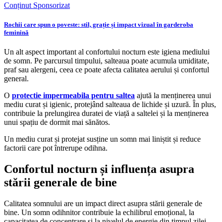
Conținut Sponsorizat
Rochii care spun o poveste: stil, grație și impact vizual în garderoba
feminină
Un alt aspect important al confortului nocturn este igiena mediului
de somn. Pe parcursul timpului, salteaua poate acumula umiditate,
praf sau alergeni, ceea ce poate afecta calitatea aerului și confortul
general.
O
protectie impermeabila pentru saltea
ajută la menținerea unui
mediu curat și igienic, protejând salteaua de lichide și uzură. În plus,
contribuie la prelungirea duratei de viață a saltelei și la menținerea
unui spațiu de dormit mai sănătos.
Un mediu curat și protejat susține un somn mai liniștit și reduce
factorii care pot întrerupe odihna.
Confortul nocturn și influența asupra
stării generale de bine
Calitatea somnului are un impact direct asupra stării generale de
bine. Un somn odihnitor contribuie la echilibrul emoțional, la
capacitatea de concentrare și la nivelul de energie din timpul zilei.